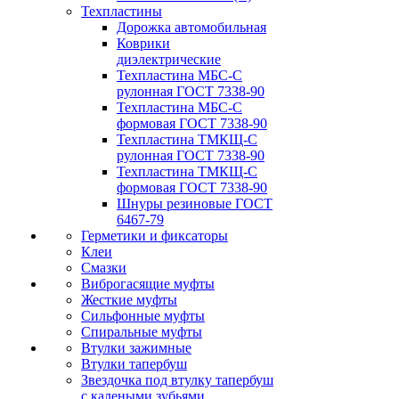
Техпластины
Дорожка автомобильная
Коврики
диэлектрические
Техпластина МБС-С
рулонная ГОСТ 7338-90
Техпластина МБС-С
формовая ГОСТ 7338-90
Техпластина ТМКЩ-С
рулонная ГОСТ 7338-90
Техпластина ТМКЩ-С
формовая ГОСТ 7338-90
Шнуры резиновые ГОСТ
6467-79
Герметики и фиксаторы
Клеи
Смазки
Виброгасящие муфты
Жесткие муфты
Сильфонные муфты
Спиральные муфты
Втулки зажимные
Втулки тапербуш
Звездочка под втулку тапербуш
c калеными зубьями