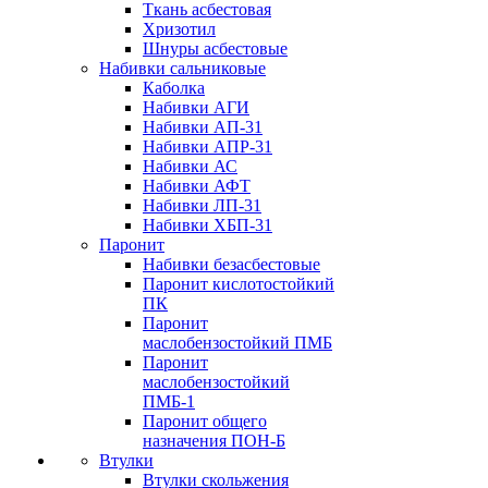
Ткань асбестовая
Хризотил
Шнуры асбестовые
Набивки сальниковые
Каболка
Набивки АГИ
Набивки АП-31
Набивки АПР-31
Набивки АС
Набивки АФТ
Набивки ЛП-31
Набивки ХБП-31
Паронит
Набивки безасбестовые
Паронит кислотостойкий
ПК
Паронит
маслобензостойкий ПМБ
Паронит
маслобензостойкий
ПМБ-1
Паронит общего
назначения ПОН-Б
Втулки
Втулки скольжения