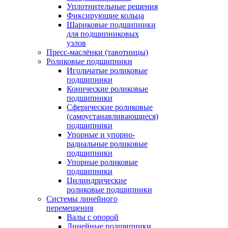
Уплотнительные решения
Фиксирующие кольца
Шариковые подшипники
для подшипниковых
узлов
Пресс-маслёнки (тавотницы)
Роликовые подшипники
Игольчатые роликовые
подшипники
Конические роликовые
подшипники
Сферические роликовые
(самоустанавливающиеся)
подшипники
Упорные и упорно-
радиальные роликовые
подшипники
Упорные роликовые
подшипники
Цилиндрические
роликовые подшипники
Системы линейного
перемещения
Валы с опорой
Линейные подшипники