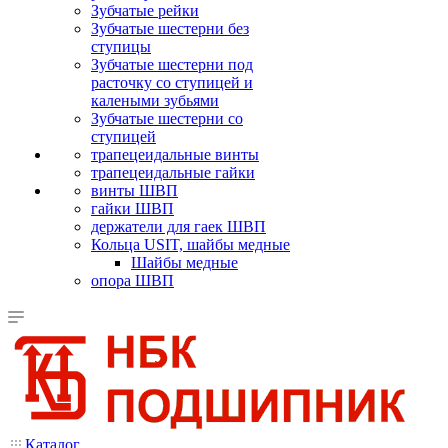
Зубчатые рейки
Зубчатые шестерни без
ступицы
Зубчатые шестерни под
расточку со ступицей и
калеными зубьями
Зубчатые шестерни со
ступицей
трапецеидальные винты
трапецеидальные гайки
винты ШВП
гайки ШВП
держатели для гаек ШВП
Кольца USIT, шайбы медные
Шайбы медные
опора ШВП
Каталог