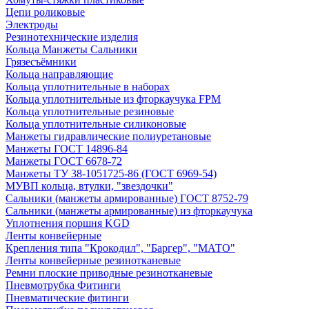
Цепи роликовые
Электроды
Резинотехнические изделия
Кольца Манжеты Сальники
Грязесъёмники
Кольца направляющие
Кольца уплотнительные в наборах
Кольца уплотнительные из фторкаучука FPM
Кольца уплотнительные резиновые
Кольца уплотнительные силиконовые
Манжеты гидравлические полиуретановые
Манжеты ГОСТ 14896-84
Манжеты ГОСТ 6678-72
Манжеты ТУ 38-1051725-86 (ГОСТ 6969-54)
МУВП кольца, втулки, "звездочки"
Сальники (манжеты армированные) ГОСТ 8752-79
Сальники (манжеты армированные) из фторкаучука
Уплотнения поршня KGD
Ленты конвейерные
Крепления типа "Крокодил", "Баргер", "МАТО"
Ленты конвейерные резинотканевые
Ремни плоские приводные резинотканевые
Пневмотрубка Фитинги
Пневматические фитинги