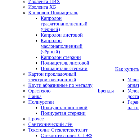
Изолента ПВХ
Изолента ХБ
Капролон Полиацеталь
Капролон
графитонаполненный
(чёрный)
Капролон листовой
Капролон
маслонаполненный
(чёрный)
Капролон стержни
Полиацеталь листовой
Полиацеталь стержни
Как купит
Картон прокладочный,
электроизоляционный
Усло
Круги абразивные по металлу
опла
Оргстекло
Бренды
Усло
Пайка
дост
Полиуретан
Гара
Полиуретан листовой
на то
Полиуретан стержни
Прочее
Сантехнический лён
Текстолит Стеклотекстолит
Стеклотекстолит СТЭФ