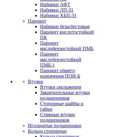
Набивки АФТ
Набивки ЛП-31
Набивки ХБП-31
Паронит
Набивки безасбестовые
Паронит кислотостойкий
ПК
Паронит
маслобензостойкий ПМБ
Паронит
маслобензостойкий
ПМБ-1
Паронит общего
назначения ПОН-Б
Втулки
Втулки скольжения
Закрепительные втулки
подшипников
Стопорные шайбы и
гайки
Стяжные втулки
подшипников
Игольчатые подшипники
Кольца стопорные
Кольца стопорные