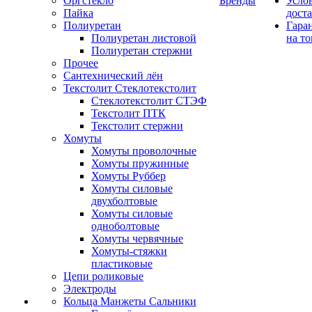
Оргстекло
Бренды
Усло
Пайка
дост
Полиуретан
Гара
Полиуретан листовой
на то
Полиуретан стержни
Прочее
Сантехнический лён
Текстолит Стеклотекстолит
Стеклотекстолит СТЭФ
Текстолит ПТК
Текстолит стержни
Хомуты
Хомуты проволочные
Хомуты пружинные
Хомуты Руббер
Хомуты силовые
двухболтовые
Хомуты силовые
одноболтовые
Хомуты червячные
Хомуты-стяжки
пластиковые
Цепи роликовые
Электроды
Кольца Манжеты Сальники