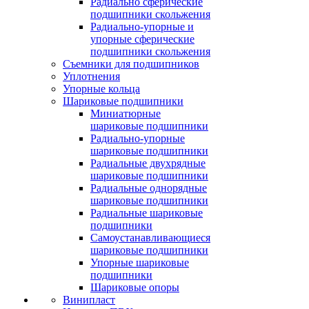
Радиально сферические
подшипники скольжения
Радиально-упорные и
упорные сферические
подшипники скольжения
Съемники для подшипников
Уплотнения
Упорные кольца
Шариковые подшипники
Миниатюрные
шариковые подшипники
Радиально-упорные
шариковые подшипники
Радиальные двухрядные
шариковые подшипники
Радиальные однорядные
шариковые подшипники
Радиальные шариковые
подшипники
Самоустанавливающиеся
шариковые подшипники
Упорные шариковые
подшипники
Шариковые опоры
Винипласт