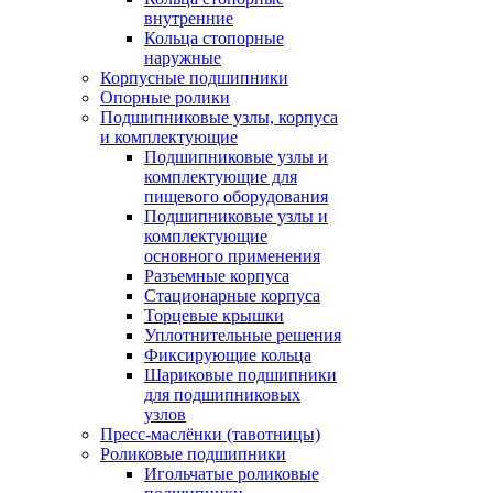
внутренние
Кольца стопорные
наружные
Корпусные подшипники
Опорные ролики
Подшипниковые узлы, корпуса
и комплектующие
Подшипниковые узлы и
комплектующие для
пищевого оборудования
Подшипниковые узлы и
комплектующие
основного применения
Разъемные корпуса
Стационарные корпуса
Торцевые крышки
Уплотнительные решения
Фиксирующие кольца
Шариковые подшипники
для подшипниковых
узлов
Пресс-маслёнки (тавотницы)
Роликовые подшипники
Игольчатые роликовые