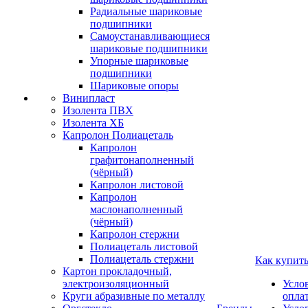
Радиальные шариковые
подшипники
Самоустанавливающиеся
шариковые подшипники
Упорные шариковые
подшипники
Шариковые опоры
Винипласт
Изолента ПВХ
Изолента ХБ
Капролон Полиацеталь
Капролон
графитонаполненный
(чёрный)
Капролон листовой
Капролон
маслонаполненный
(чёрный)
Капролон стержни
Полиацеталь листовой
Полиацеталь стержни
Как купит
Картон прокладочный,
электроизоляционный
Усло
Круги абразивные по металлу
опла