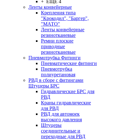
+ ЕЩЕ 4
Ленты конвейерные
Крепления типа
"Крокодил", "Баргер",
"МАТО"
Ленты конвейерные
резинотканевые
Ремни плоские
приводные
резинотканевые
Пневмотрубка Фитинги
Пневматические фитинги
Пневмотрубка
полиуретановая
РВД в сборе с фитингами
Штуцеры БРС
Гидравлические БРС для
РВД
Краны гидравлические
для РВД
РВД для автомоек
высокого давления
Штуцеры
соединительные и
переходные для РВД