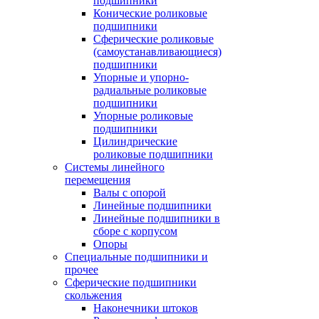
подшипники
Конические роликовые
подшипники
Сферические роликовые
(самоустанавливающиеся)
подшипники
Упорные и упорно-
радиальные роликовые
подшипники
Упорные роликовые
подшипники
Цилиндрические
роликовые подшипники
Системы линейного
перемещения
Валы с опорой
Линейные подшипники
Линейные подшипники в
сборе с корпусом
Опоры
Специальные подшипники и
прочее
Сферические подшипники
скольжения
Наконечники штоков