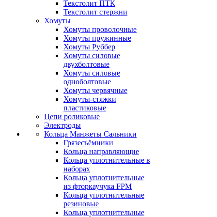
Текстолит ПТК
Текстолит стержни
Хомуты
Хомуты проволочные
Хомуты пружинные
Хомуты Руббер
Хомуты силовые
двухболтовые
Хомуты силовые
одноболтовые
Хомуты червячные
Хомуты-стяжки
пластиковые
Цепи роликовые
Электроды
Кольца Манжеты Сальники
Грязесъёмники
Кольца направляющие
Кольца уплотнительные в
наборах
Кольца уплотнительные
из фторкаучука FPM
Кольца уплотнительные
резиновые
Кольца уплотнительные