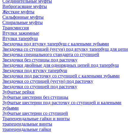
Соединительные муфты
Виброгасящие муфты
Жесткие муфты
Сильфонные муфты
Спиральные муфты
Трансмиссия
Втулки зажимные
Втулки тапербуш
Звездочка под втулку тапербуш c калеными зубьями
Звездочка со ступицей (чугун) под втулку тапербуш для цепи
Звездочка специального стандарта со ступицей
Звездочки без ступицы под расточку
Звездочки двойные для однорядных цепей под тапербуш
Звездочки под втулку тапербуш
Звездочки под расточку со ступицей с калеными зубьями
Звездочки со ступицей (чугун) под расточку
Звездочки со ступицей под расточку
Зубчатые рейки
Зубчатые шестерни без ступицы
Зубчатые шестерни под расточку со ступицей и калеными
зубьями
Зубчатые шестерни со ступицей
Трапецеидальные гайки и винты
трапецеидальные винты
трапецеидальные гайки