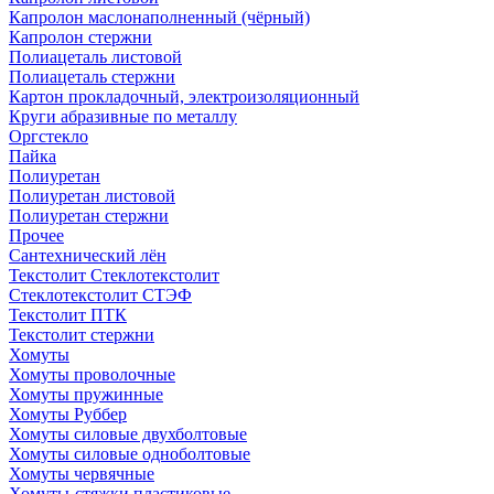
Капролон маслонаполненный (чёрный)
Капролон стержни
Полиацеталь листовой
Полиацеталь стержни
Картон прокладочный, электроизоляционный
Круги абразивные по металлу
Оргстекло
Пайка
Полиуретан
Полиуретан листовой
Полиуретан стержни
Прочее
Сантехнический лён
Текстолит Стеклотекстолит
Стеклотекстолит СТЭФ
Текстолит ПТК
Текстолит стержни
Хомуты
Хомуты проволочные
Хомуты пружинные
Хомуты Руббер
Хомуты силовые двухболтовые
Хомуты силовые одноболтовые
Хомуты червячные
Хомуты-стяжки пластиковые