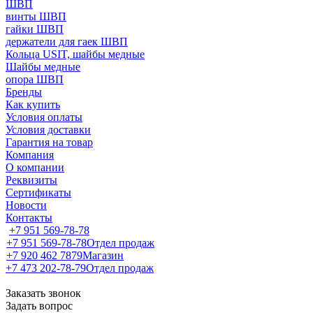
ШВП
винты ШВП
гайки ШВП
держатели для гаек ШВП
Кольца USIT, шайбы медные
Шайбы медные
опора ШВП
Бренды
Как купить
Условия оплаты
Условия доставки
Гарантия на товар
Компания
О компании
Реквизиты
Сертификаты
Новости
Контакты
+7 951 569-78-78
+7 951 569-78-78
Отдел продаж
+7 920 462 7879
Магазин
+7 473 202-78-79
Отдел продаж
Заказать звонок
Задать вопрос