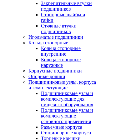
Закрепительные втулки
подшипников
Стопорные шайбы и
гайки
Стяжные втулки
подшипников
Игольчатые подшипники
Кольца стопорные
Кольца стопорные
внутренние
Кольца стопорные
наружные
Корпусные подшипники
Опорные ролики
Подшипниковые узлы, корпуса
и комплектующие
Подшипниковые узлы и
комплектующие для
пищевого оборудования
Подшипниковые узлы и
комплектующие
основного применения
Разъемные корпуса
Стационарные корпуса
Торцевые крышки