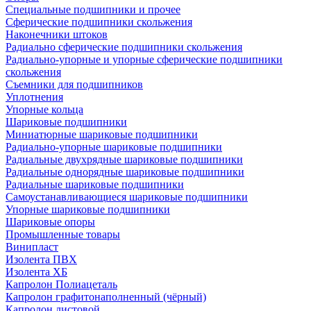
Специальные подшипники и прочее
Сферические подшипники скольжения
Наконечники штоков
Радиально сферические подшипники скольжения
Радиально-упорные и упорные сферические подшипники
скольжения
Съемники для подшипников
Уплотнения
Упорные кольца
Шариковые подшипники
Миниатюрные шариковые подшипники
Радиально-упорные шариковые подшипники
Радиальные двухрядные шариковые подшипники
Радиальные однорядные шариковые подшипники
Радиальные шариковые подшипники
Самоустанавливающиеся шариковые подшипники
Упорные шариковые подшипники
Шариковые опоры
Промышленные товары
Винипласт
Изолента ПВХ
Изолента ХБ
Капролон Полиацеталь
Капролон графитонаполненный (чёрный)
Капролон листовой