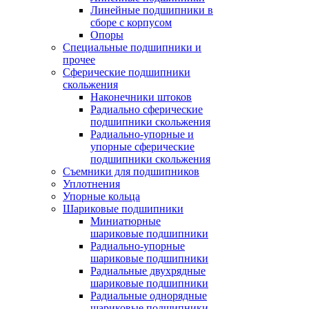
Линейные подшипники в
сборе с корпусом
Опоры
Специальные подшипники и
прочее
Сферические подшипники
скольжения
Наконечники штоков
Радиально сферические
подшипники скольжения
Радиально-упорные и
упорные сферические
подшипники скольжения
Съемники для подшипников
Уплотнения
Упорные кольца
Шариковые подшипники
Миниатюрные
шариковые подшипники
Радиально-упорные
шариковые подшипники
Радиальные двухрядные
шариковые подшипники
Радиальные однорядные
шариковые подшипники