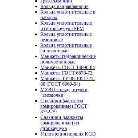
Грязесъёмники
Кольца направляющие
Кольца уплотнительные в
наборах
Кольца уплотнительные
из фторкаучука FPM
Кольца уплотнительные
резиновые
Кольца уплотнительные
силиконовые
Манжеты гидравлические
полиуретановые
Манжеты ГОСТ 14896-84
Манжеты ГОСТ 6678-72
Манжеты ТУ 38-1051725-
86 (ГОСТ 6969-54)
МУВП кольца, втулки,
"звездочки"
Сальники (манжеты
армированные) ГОСТ
8752-79
Сальники (манжеты
армированные) из
фторкаучука
Уплотнения поршня KGD