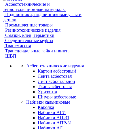
Асбестотехнические и
теплоизоляционные материалы
Подшипники, подшипниковые узлы и
детали
Промышленные товары
Резинотехнические изделия
Смазки, клеи, герметики
Соединительные муфты
Трансмиссия
Трапецеидальные гайки и винты
ШВП
Асбестотехнические изделия
Картон асбестовый
Лента асбестовая
Лист асбостальной
Ткань асбестовая
Хризотил
Шнуры асбестовые
Набивки сальниковые
Каболка
Набивки АГИ
Набивки АП-31
Набивки АПР-31
Набивки АС