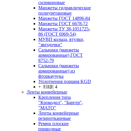
силиконовые
Манжеты гидравлические
полиуретановые
Манжеты ГОСТ 14896-84
Манжеты ГОСТ 6678-72
Манжеты ТУ 38-1051725-
86 (ГОСТ 6969-54)
МУВП кольца, втулки,
"звездочки"
Сальники (манжеты
армированные) ГОСТ
8752-79
Сальники (манжеты
армированные) из
фторкаучука
Уплотнения поршня KGD
+ ЕЩЕ 4
Ленты конвейерные
Крепления типа
"Крокодил", "Баргер",
"МАТО"
Ленты конвейерные
резинотканевые
Ремни плоские
приводные