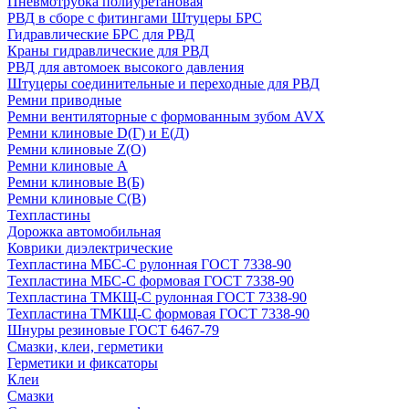
Пневмотрубка полиуретановая
РВД в сборе с фитингами Штуцеры БРС
Гидравлические БРС для РВД
Краны гидравлические для РВД
РВД для автомоек высокого давления
Штуцеры соединительные и переходные для РВД
Ремни приводные
Ремни вентиляторные с формованным зубом AVX
Ремни клиновые D(Г) и Е(Д)
Ремни клиновые Z(О)
Ремни клиновые А
Ремни клиновые В(Б)
Ремни клиновые С(В)
Техпластины
Дорожка автомобильная
Коврики диэлектрические
Техпластина МБС-С рулонная ГОСТ 7338-90
Техпластина МБС-С формовая ГОСТ 7338-90
Техпластина ТМКЩ-С рулонная ГОСТ 7338-90
Техпластина ТМКЩ-С формовая ГОСТ 7338-90
Шнуры резиновые ГОСТ 6467-79
Смазки, клеи, герметики
Герметики и фиксаторы
Клеи
Смазки