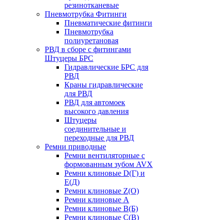
резинотканевые
Пневмотрубка Фитинги
Пневматические фитинги
Пневмотрубка
полиуретановая
РВД в сборе с фитингами
Штуцеры БРС
Гидравлические БРС для
РВД
Краны гидравлические
для РВД
РВД для автомоек
высокого давления
Штуцеры
соединительные и
переходные для РВД
Ремни приводные
Ремни вентиляторные с
формованным зубом AVX
Ремни клиновые D(Г) и
Е(Д)
Ремни клиновые Z(О)
Ремни клиновые А
Ремни клиновые В(Б)
Ремни клиновые С(В)