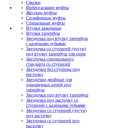
Смазки
Виброгасящие муфты
Жесткие муфты
Сильфонные муфты
Спиральные муфты
Втулки зажимные
Втулки тапербуш
Звездочка под втулку тапербуш
c калеными зубьями
Звездочка со ступицей (чугун)
под втулку тапербуш для цепи
Звездочка специального
стандарта со ступицей
Звездочки без ступицы под
расточку
Звездочки двойные для
однорядных цепей под
тапербуш
Звездочки под втулку тапербуш
Звездочки под расточку со
ступицей с калеными зубьями
Звездочки со ступицей (чугун)
под расточку
Звездочки со ступицей под
расточку