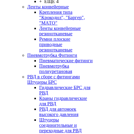
+ ЕЩЕ 4
Ленты конвейерные
Крепления типа
"Крокодил", "Баргер",
"МАТО"
Ленты конвейерные
резинотканевые
Ремни плоские
приводные
резинотканевые
Пневмотрубка Фитинги
Пневматические фитинги
Пневмотрубка
полиуретановая
РВД в сборе с фитингами
Штуцеры БРС
Гидравлические БРС для
РВД
Краны гидравлические
для РВД
РВД для автомоек
высокого давления
Штуцеры
соединительные и
переходные для РВД