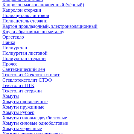
Капролон маслонаполненный (чёрный)
Капролон стержни
Полиацеталь листовой
Полиацеталь стержни
Картон прокладочный, электроизоляционный
Круги абразивные по металлу
Оргстекло
Пайка
Полиуретан
Полиуретан листовой
Полиуретан стержни
Прочее
Сантехнический лён
Текстолит Стеклотекстолит
Стеклотекстолит СТЭФ
Текстолит ПТК
Текстолит стержни
Хомуты
Хомуты проволочные
Хомуты пружинные
Хомуты Руббер
Хомуты силовые двухболтовые
Хомуты силовые одноболтовые
Хомуты червячные
Хомуты-стяжки пластиковые