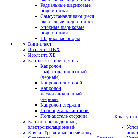
Радиальные шариковые
подшипники
Самоустанавливающиеся
шариковые подшипники
Упорные шариковые
подшипники
Шариковые опоры
Винипласт
Изолента ПВХ
Изолента ХБ
Капролон Полиацеталь
Капролон
графитонаполненный
(чёрный)
Капролон листовой
Капролон
маслонаполненный
(чёрный)
Капролон стержни
Полиацеталь листовой
Полиацеталь стержни
Как купит
Картон прокладочный,
электроизоляционный
Усло
Круги абразивные по металлу
опла