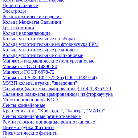
Цепи роликовые
Электроды
Резинотехнические изделия
Кольца Манжеты Сальники
Грязесъёмники
Кольца направляющие
Кольца уплотнительные в наборах
Кольца уплотнительные из фторкаучука FPM
Кольца уплотнительные резиновые
Кольца уплотнительные силиконовые
Манжеты гидравлические полиуретановые
Манжеты ГОСТ 14896-84
Манжеты ГОСТ 6678-72
Манжеты ТУ 38-1051725-86 (ГОСТ 6969-54)
МУВП кольца, втулки, "звездочки"
Сальники (манжеты армированные) ГОСТ 8752-79
Сальники (манжеты армированные) из фторкаучука
Уплотнения поршня KGD
Ленты конвейерные
Крепления типа "Крокодил", "Баргер", "МАТО"
Ленты конвейерные резинотканевые
Ремни плоские приводные резинотканевые
Пневмотрубка Фитинги
Пневматические фитинги