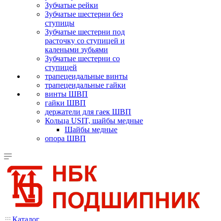
Зубчатые рейки
Зубчатые шестерни без
ступицы
Зубчатые шестерни под
расточку со ступицей и
калеными зубьями
Зубчатые шестерни со
ступицей
трапецеидальные винты
трапецеидальные гайки
винты ШВП
гайки ШВП
держатели для гаек ШВП
Кольца USIT, шайбы медные
Шайбы медные
опора ШВП
Каталог