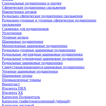
Специальные подшипники и прочее
Сферические подшипники скольжения
Наконечники штоков
Радиально сферические подшипники скольжения
Радиально-упорные и упорные сферические подшипники
скольжения
Съемники для подшипников
Уплотнения
Упорные кольца
Шариковые подшипники
Миниатюрные шариковые подшипники
Радиально-упорные шариковые подшипники
Радиальные двухрядные шариковые подшипники
Радиальные однорядные шариковые подшипники
Радиальные шариковые подшипники
Самоустанавливающиеся шариковые подшипники
Упорные шариковые подшипники
Шариковые опоры
Промышленные товары
Винипласт
Изолента ПВХ
Изолента ХБ
Капролон Полиацеталь
Капролон графитонаполненный (чёрный)
Капролон листовой