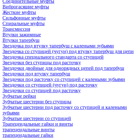
Соединительные муфты
Виброгасящие муфты
Жесткие муфты
Сильфонные муфты
Спиральные муфты
Трансмиссия
Втулки зажимные
Втулки тапербуш
Звездочка под втулку тапербуш c калеными зубьями
Звездочка со ступицей (чугун) под втулку тапербуш для цепи
Звездочка специального стандарта со ступицей
Звездочки без ступицы под расточку
Звездочки двойные для однорядных цепей под тапербуш
Звездочки под втулку тапербуш
Звездочки под расточку со ступицей с калеными зубьями
Звездочки со ступицей (чугун) под расточку
Звездочки со ступицей под расточку
Зубчатые рейки
Зубчатые шестерни без ступицы
Зубчатые шестерни под расточку со ступицей и калеными
зубьями
Зубчатые шестерни со ступицей
Трапецеидальные гайки и винты
трапецеидальные винты
трапецеидальные гайки