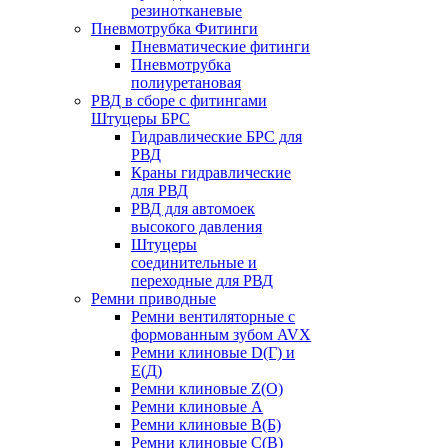
резинотканевые
Пневмотрубка Фитинги
Пневматические фитинги
Пневмотрубка
полиуретановая
РВД в сборе с фитингами
Штуцеры БРС
Гидравлические БРС для
РВД
Краны гидравлические
для РВД
РВД для автомоек
высокого давления
Штуцеры
соединительные и
переходные для РВД
Ремни приводные
Ремни вентиляторные с
формованным зубом AVX
Ремни клиновые D(Г) и
Е(Д)
Ремни клиновые Z(О)
Ремни клиновые А
Ремни клиновые В(Б)
Ремни клиновые С(В)