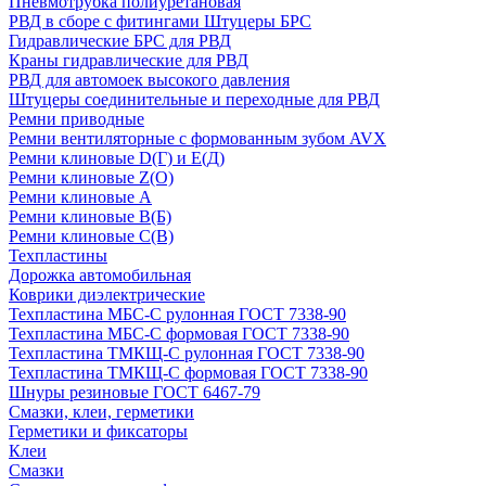
Пневмотрубка полиуретановая
РВД в сборе с фитингами Штуцеры БРС
Гидравлические БРС для РВД
Краны гидравлические для РВД
РВД для автомоек высокого давления
Штуцеры соединительные и переходные для РВД
Ремни приводные
Ремни вентиляторные с формованным зубом AVX
Ремни клиновые D(Г) и Е(Д)
Ремни клиновые Z(О)
Ремни клиновые А
Ремни клиновые В(Б)
Ремни клиновые С(В)
Техпластины
Дорожка автомобильная
Коврики диэлектрические
Техпластина МБС-С рулонная ГОСТ 7338-90
Техпластина МБС-С формовая ГОСТ 7338-90
Техпластина ТМКЩ-С рулонная ГОСТ 7338-90
Техпластина ТМКЩ-С формовая ГОСТ 7338-90
Шнуры резиновые ГОСТ 6467-79
Смазки, клеи, герметики
Герметики и фиксаторы
Клеи
Смазки