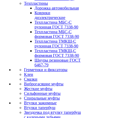
Техпластины
Дорожка автомобильная
Коврики
диэлектрические
Техпластина МБС-С
рулонная ГОСТ 7338-90
Техпластина МБС-С
формовая ГОСТ 7338-90
Техпластина ТМКЩ-С
рулонная ГОСТ 7338-90
Техпластина ТМКЩ-С
формовая ГОСТ 7338-90
Шнуры резиновые ГОСТ
6467-79
Герметики и фиксаторы
Клеи
Смазки
Виброгасящие муфты
Жесткие муфты
Сильфонные муфты
Спиральные муфты
Втулки зажимные
Втулки тапербуш
Звездочка под втулку тапербуш
c калеными зубьями