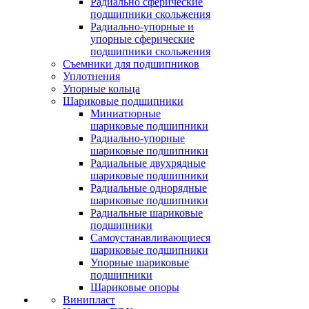
Радиально сферические
подшипники скольжения
Радиально-упорные и
упорные сферические
подшипники скольжения
Съемники для подшипников
Уплотнения
Упорные кольца
Шариковые подшипники
Миниатюрные
шариковые подшипники
Радиально-упорные
шариковые подшипники
Радиальные двухрядные
шариковые подшипники
Радиальные однорядные
шариковые подшипники
Радиальные шариковые
подшипники
Самоустанавливающиеся
шариковые подшипники
Упорные шариковые
подшипники
Шариковые опоры
Винипласт