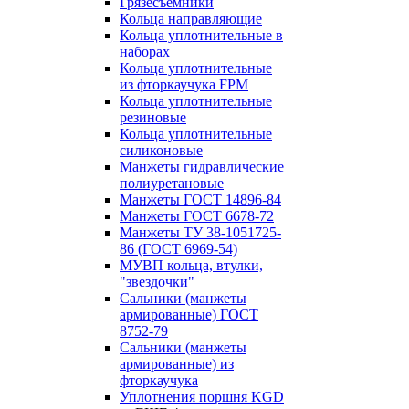
Грязесъёмники
Кольца направляющие
Кольца уплотнительные в
наборах
Кольца уплотнительные
из фторкаучука FPM
Кольца уплотнительные
резиновые
Кольца уплотнительные
силиконовые
Манжеты гидравлические
полиуретановые
Манжеты ГОСТ 14896-84
Манжеты ГОСТ 6678-72
Манжеты ТУ 38-1051725-
86 (ГОСТ 6969-54)
МУВП кольца, втулки,
"звездочки"
Сальники (манжеты
армированные) ГОСТ
8752-79
Сальники (манжеты
армированные) из
фторкаучука
Уплотнения поршня KGD