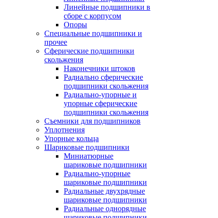
Линейные подшипники в
сборе с корпусом
Опоры
Специальные подшипники и
прочее
Сферические подшипники
скольжения
Наконечники штоков
Радиально сферические
подшипники скольжения
Радиально-упорные и
упорные сферические
подшипники скольжения
Съемники для подшипников
Уплотнения
Упорные кольца
Шариковые подшипники
Миниатюрные
шариковые подшипники
Радиально-упорные
шариковые подшипники
Радиальные двухрядные
шариковые подшипники
Радиальные однорядные
шариковые подшипники