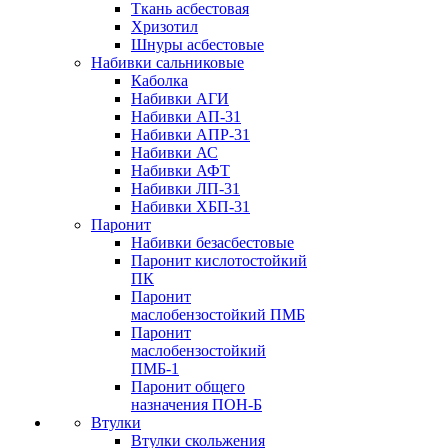
Ткань асбестовая
Хризотил
Шнуры асбестовые
Набивки сальниковые
Каболка
Набивки АГИ
Набивки АП-31
Набивки АПР-31
Набивки АС
Набивки АФТ
Набивки ЛП-31
Набивки ХБП-31
Паронит
Набивки безасбестовые
Паронит кислотостойкий
ПК
Паронит
маслобензостойкий ПМБ
Паронит
маслобензостойкий
ПМБ-1
Паронит общего
назначения ПОН-Б
Втулки
Втулки скольжения