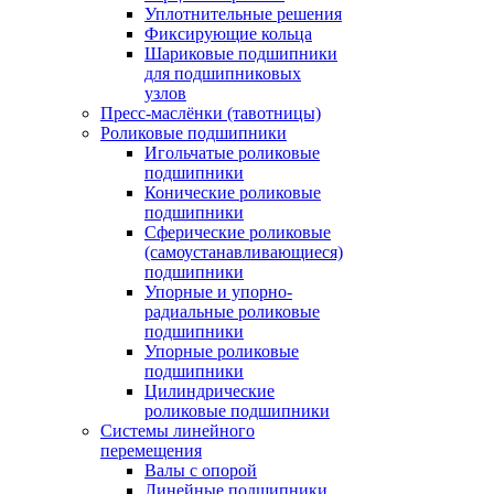
Уплотнительные решения
Фиксирующие кольца
Шариковые подшипники
для подшипниковых
узлов
Пресс-маслёнки (тавотницы)
Роликовые подшипники
Игольчатые роликовые
подшипники
Конические роликовые
подшипники
Сферические роликовые
(самоустанавливающиеся)
подшипники
Упорные и упорно-
радиальные роликовые
подшипники
Упорные роликовые
подшипники
Цилиндрические
роликовые подшипники
Системы линейного
перемещения
Валы с опорой
Линейные подшипники