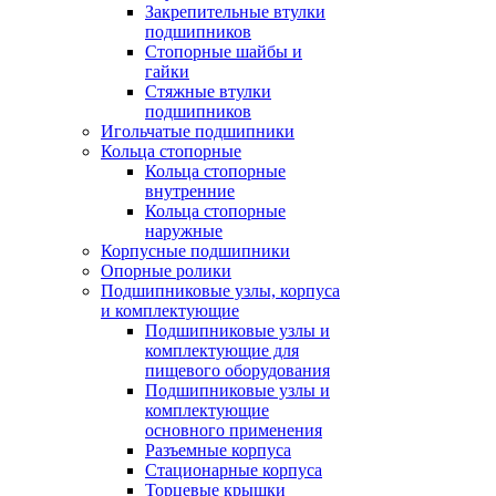
Закрепительные втулки
подшипников
Стопорные шайбы и
гайки
Стяжные втулки
подшипников
Игольчатые подшипники
Кольца стопорные
Кольца стопорные
внутренние
Кольца стопорные
наружные
Корпусные подшипники
Опорные ролики
Подшипниковые узлы, корпуса
и комплектующие
Подшипниковые узлы и
комплектующие для
пищевого оборудования
Подшипниковые узлы и
комплектующие
основного применения
Разъемные корпуса
Стационарные корпуса
Торцевые крышки