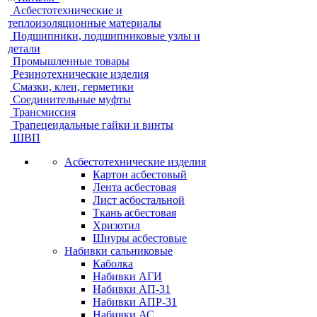
Асбестотехнические и
теплоизоляционные материалы
Подшипники, подшипниковые узлы и
детали
Промышленные товары
Резинотехнические изделия
Смазки, клеи, герметики
Соединительные муфты
Трансмиссия
Трапецеидальные гайки и винты
ШВП
Асбестотехнические изделия
Картон асбестовый
Лента асбестовая
Лист асбостальной
Ткань асбестовая
Хризотил
Шнуры асбестовые
Набивки сальниковые
Каболка
Набивки АГИ
Набивки АП-31
Набивки АПР-31
Набивки АС