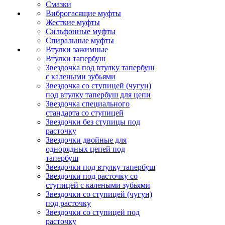
Смазки
Виброгасящие муфты
Жесткие муфты
Сильфонные муфты
Спиральные муфты
Втулки зажимные
Втулки тапербуш
Звездочка под втулку тапербуш
c калеными зубьями
Звездочка со ступицей (чугун)
под втулку тапербуш для цепи
Звездочка специального
стандарта со ступицей
Звездочки без ступицы под
расточку
Звездочки двойные для
однорядных цепей под
тапербуш
Звездочки под втулку тапербуш
Звездочки под расточку со
ступицей с калеными зубьями
Звездочки со ступицей (чугун)
под расточку
Звездочки со ступицей под
расточку