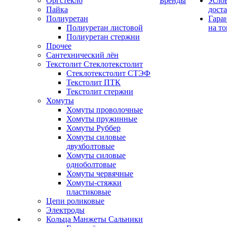
Оргстекло
Бренды
Усло
Пайка
дост
Полиуретан
Гара
Полиуретан листовой
на то
Полиуретан стержни
Прочее
Сантехнический лён
Текстолит Стеклотекстолит
Стеклотекстолит СТЭФ
Текстолит ПТК
Текстолит стержни
Хомуты
Хомуты проволочные
Хомуты пружинные
Хомуты Руббер
Хомуты силовые
двухболтовые
Хомуты силовые
одноболтовые
Хомуты червячные
Хомуты-стяжки
пластиковые
Цепи роликовые
Электроды
Кольца Манжеты Сальники