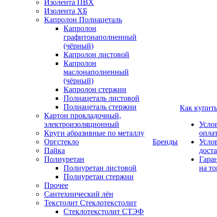
Изолента ПВХ
Изолента ХБ
Капролон Полиацеталь
Капролон
графитонаполненный
(чёрный)
Капролон листовой
Капролон
маслонаполненный
(чёрный)
Капролон стержни
Полиацеталь листовой
Полиацеталь стержни
Как купит
Картон прокладочный,
электроизоляционный
Усло
Круги абразивные по металлу
опла
Оргстекло
Бренды
Усло
Пайка
дост
Полиуретан
Гара
Полиуретан листовой
на то
Полиуретан стержни
Прочее
Сантехнический лён
Текстолит Стеклотекстолит
Стеклотекстолит СТЭФ