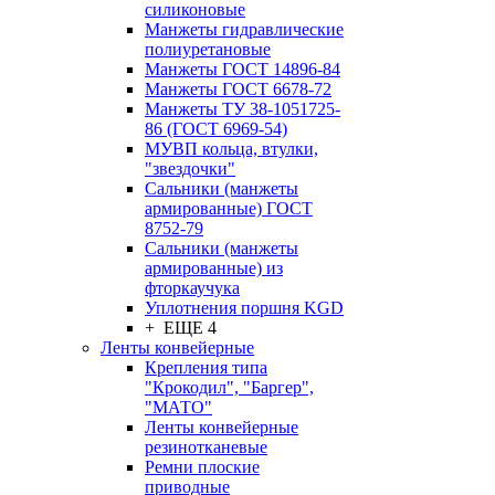
силиконовые
Манжеты гидравлические
полиуретановые
Манжеты ГОСТ 14896-84
Манжеты ГОСТ 6678-72
Манжеты ТУ 38-1051725-
86 (ГОСТ 6969-54)
МУВП кольца, втулки,
"звездочки"
Сальники (манжеты
армированные) ГОСТ
8752-79
Сальники (манжеты
армированные) из
фторкаучука
Уплотнения поршня KGD
+ ЕЩЕ 4
Ленты конвейерные
Крепления типа
"Крокодил", "Баргер",
"МАТО"
Ленты конвейерные
резинотканевые
Ремни плоские
приводные