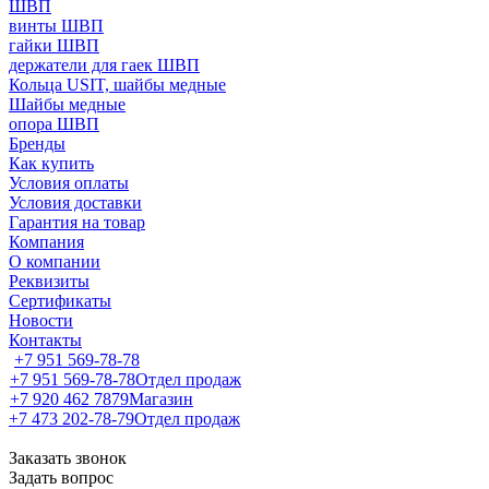
ШВП
винты ШВП
гайки ШВП
держатели для гаек ШВП
Кольца USIT, шайбы медные
Шайбы медные
опора ШВП
Бренды
Как купить
Условия оплаты
Условия доставки
Гарантия на товар
Компания
О компании
Реквизиты
Сертификаты
Новости
Контакты
+7 951 569-78-78
+7 951 569-78-78
Отдел продаж
+7 920 462 7879
Магазин
+7 473 202-78-79
Отдел продаж
Заказать звонок
Задать вопрос