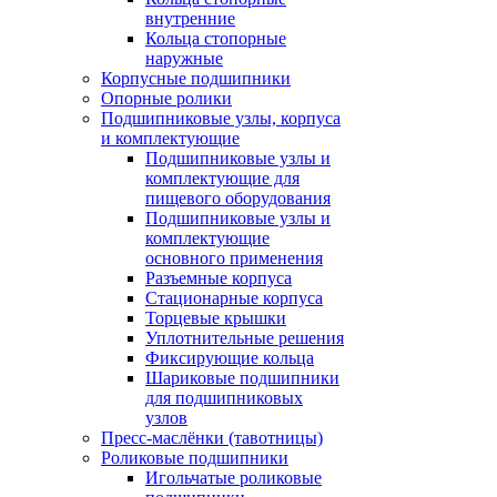
внутренние
Кольца стопорные
наружные
Корпусные подшипники
Опорные ролики
Подшипниковые узлы, корпуса
и комплектующие
Подшипниковые узлы и
комплектующие для
пищевого оборудования
Подшипниковые узлы и
комплектующие
основного применения
Разъемные корпуса
Стационарные корпуса
Торцевые крышки
Уплотнительные решения
Фиксирующие кольца
Шариковые подшипники
для подшипниковых
узлов
Пресс-маслёнки (тавотницы)
Роликовые подшипники
Игольчатые роликовые