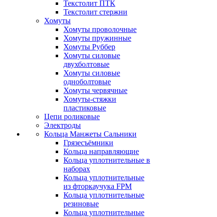
Текстолит ПТК
Текстолит стержни
Хомуты
Хомуты проволочные
Хомуты пружинные
Хомуты Руббер
Хомуты силовые
двухболтовые
Хомуты силовые
одноболтовые
Хомуты червячные
Хомуты-стяжки
пластиковые
Цепи роликовые
Электроды
Кольца Манжеты Сальники
Грязесъёмники
Кольца направляющие
Кольца уплотнительные в
наборах
Кольца уплотнительные
из фторкаучука FPM
Кольца уплотнительные
резиновые
Кольца уплотнительные