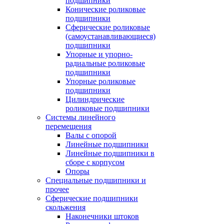
подшипники
Конические роликовые
подшипники
Сферические роликовые
(самоустанавливающиеся)
подшипники
Упорные и упорно-
радиальные роликовые
подшипники
Упорные роликовые
подшипники
Цилиндрические
роликовые подшипники
Системы линейного
перемещения
Валы с опорой
Линейные подшипники
Линейные подшипники в
сборе с корпусом
Опоры
Специальные подшипники и
прочее
Сферические подшипники
скольжения
Наконечники штоков