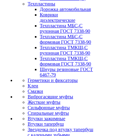
Техпластины
Дорожка автомобильная
Коврики
диэлектрические
Техпластина МБС-С
рулонная ГОСТ 7338-90
Техпластина МБС-С
формовая ГОСТ 7338-90
Техпластина ТМКЩ-С
рулонная ГОСТ 7338-90
Техпластина ТМКЩ-С
формовая ГОСТ 7338-90
Шнуры резиновые ГОСТ
6467-79
Герметики и фиксаторы
Клеи
Смазки
Виброгасящие муфты
Жесткие муфты
Сильфонные муфты
Спиральные муфты
Втулки зажимные
Втулки тапербуш
Звездочка под втулку тапербуш
c калеными зубьями