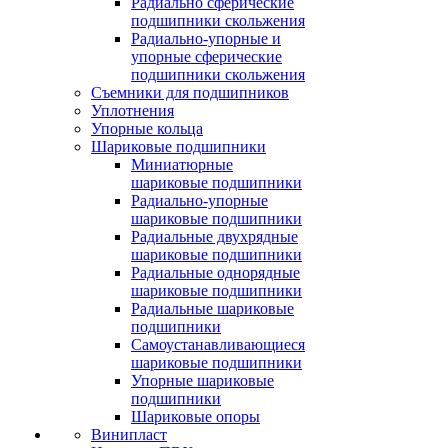
Радиально сферические
подшипники скольжения
Радиально-упорные и
упорные сферические
подшипники скольжения
Съемники для подшипников
Уплотнения
Упорные кольца
Шариковые подшипники
Миниатюрные
шариковые подшипники
Радиально-упорные
шариковые подшипники
Радиальные двухрядные
шариковые подшипники
Радиальные однорядные
шариковые подшипники
Радиальные шариковые
подшипники
Самоустанавливающиеся
шариковые подшипники
Упорные шариковые
подшипники
Шариковые опоры
Винипласт