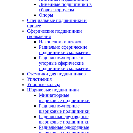
Линейные подшипники в
сборе с корпусом
Опоры
Специальные подшипники и
прочее
Сферические подшипники
скольжения
Наконечники штоков
Радиально сферические
подшипники скольжения
Радиально-упорные и
упорные сферические
подшипники скольжения
Съемники для подшипников
Уплотнения
Упорные кольца
Шариковые подшипники
Миниатюрные
шариковые подшипники
Радиально-упорные
шариковые подшипники
Радиальные двухрядные
шариковые подшипники
Радиальные однорядные
шариковые подшипники