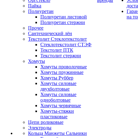
Оргстекло
Бренды
Усло
Пайка
дост
Полиуретан
Гара
Полиуретан листовой
на то
Полиуретан стержни
Прочее
Сантехнический лён
Текстолит Стеклотекстолит
Стеклотекстолит СТЭФ
Текстолит ПТК
Текстолит стержни
Хомуты
Хомуты проволочные
Хомуты пружинные
Хомуты Руббер
Хомуты силовые
двухболтовые
Хомуты силовые
одноболтовые
Хомуты червячные
Хомуты-стяжки
пластиковые
Цепи роликовые
Электроды
Кольца Манжеты Сальники