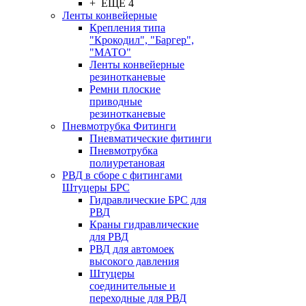
+ ЕЩЕ 4
Ленты конвейерные
Крепления типа
"Крокодил", "Баргер",
"МАТО"
Ленты конвейерные
резинотканевые
Ремни плоские
приводные
резинотканевые
Пневмотрубка Фитинги
Пневматические фитинги
Пневмотрубка
полиуретановая
РВД в сборе с фитингами
Штуцеры БРС
Гидравлические БРС для
РВД
Краны гидравлические
для РВД
РВД для автомоек
высокого давления
Штуцеры
соединительные и
переходные для РВД