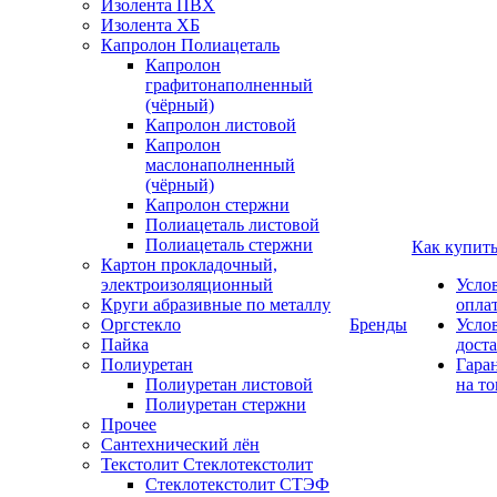
Изолента ПВХ
Изолента ХБ
Капролон Полиацеталь
Капролон
графитонаполненный
(чёрный)
Капролон листовой
Капролон
маслонаполненный
(чёрный)
Капролон стержни
Полиацеталь листовой
Полиацеталь стержни
Как купит
Картон прокладочный,
электроизоляционный
Усло
Круги абразивные по металлу
опла
Оргстекло
Бренды
Усло
Пайка
дост
Полиуретан
Гара
Полиуретан листовой
на то
Полиуретан стержни
Прочее
Сантехнический лён
Текстолит Стеклотекстолит
Стеклотекстолит СТЭФ