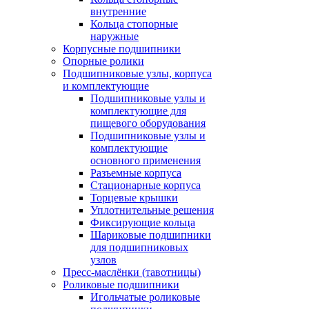
внутренние
Кольца стопорные
наружные
Корпусные подшипники
Опорные ролики
Подшипниковые узлы, корпуса
и комплектующие
Подшипниковые узлы и
комплектующие для
пищевого оборудования
Подшипниковые узлы и
комплектующие
основного применения
Разъемные корпуса
Стационарные корпуса
Торцевые крышки
Уплотнительные решения
Фиксирующие кольца
Шариковые подшипники
для подшипниковых
узлов
Пресс-маслёнки (тавотницы)
Роликовые подшипники
Игольчатые роликовые