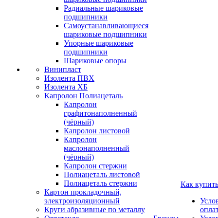
Радиальные шариковые
подшипники
Самоустанавливающиеся
шариковые подшипники
Упорные шариковые
подшипники
Шариковые опоры
Винипласт
Изолента ПВХ
Изолента ХБ
Капролон Полиацеталь
Капролон
графитонаполненный
(чёрный)
Капролон листовой
Капролон
маслонаполненный
(чёрный)
Капролон стержни
Полиацеталь листовой
Полиацеталь стержни
Как купит
Картон прокладочный,
электроизоляционный
Усло
Круги абразивные по металлу
опла