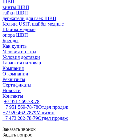
ШВП
винты ШВП
гайки ШВП
держатели для гаек ШВП
Кольца USIT, шайбы медные
Шайбы медные
опора ШВП
Бренды
Как купить
Условия оплаты
Условия доставки
Гарантия на товар
Компания
О компании
Реквизиты
Сертификаты
Новости
Контакты
+7 951 569-78-78
+7 951 569-78-78
Отдел продаж
+7 920 462 7879
Магазин
+7 473 202-78-79
Отдел продаж
Заказать звонок
Задать вопрос