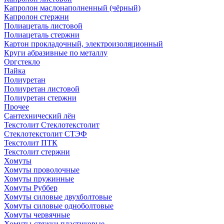
Капролон маслонаполненный (чёрный)
Капролон стержни
Полиацеталь листовой
Полиацеталь стержни
Картон прокладочный, электроизоляционный
Круги абразивные по металлу
Оргстекло
Пайка
Полиуретан
Полиуретан листовой
Полиуретан стержни
Прочее
Сантехнический лён
Текстолит Стеклотекстолит
Стеклотекстолит СТЭФ
Текстолит ПТК
Текстолит стержни
Хомуты
Хомуты проволочные
Хомуты пружинные
Хомуты Руббер
Хомуты силовые двухболтовые
Хомуты силовые одноболтовые
Хомуты червячные
Хомуты-стяжки пластиковые