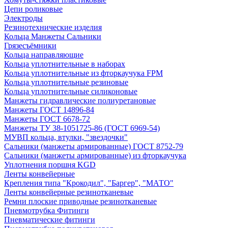
Цепи роликовые
Электроды
Резинотехнические изделия
Кольца Манжеты Сальники
Грязесъёмники
Кольца направляющие
Кольца уплотнительные в наборах
Кольца уплотнительные из фторкаучука FPM
Кольца уплотнительные резиновые
Кольца уплотнительные силиконовые
Манжеты гидравлические полиуретановые
Манжеты ГОСТ 14896-84
Манжеты ГОСТ 6678-72
Манжеты ТУ 38-1051725-86 (ГОСТ 6969-54)
МУВП кольца, втулки, "звездочки"
Сальники (манжеты армированные) ГОСТ 8752-79
Сальники (манжеты армированные) из фторкаучука
Уплотнения поршня KGD
Ленты конвейерные
Крепления типа "Крокодил", "Баргер", "МАТО"
Ленты конвейерные резинотканевые
Ремни плоские приводные резинотканевые
Пневмотрубка Фитинги
Пневматические фитинги