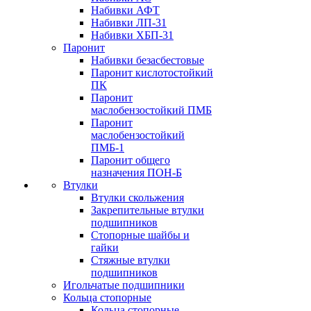
Набивки АФТ
Набивки ЛП-31
Набивки ХБП-31
Паронит
Набивки безасбестовые
Паронит кислотостойкий
ПК
Паронит
маслобензостойкий ПМБ
Паронит
маслобензостойкий
ПМБ-1
Паронит общего
назначения ПОН-Б
Втулки
Втулки скольжения
Закрепительные втулки
подшипников
Стопорные шайбы и
гайки
Стяжные втулки
подшипников
Игольчатые подшипники
Кольца стопорные
Кольца стопорные