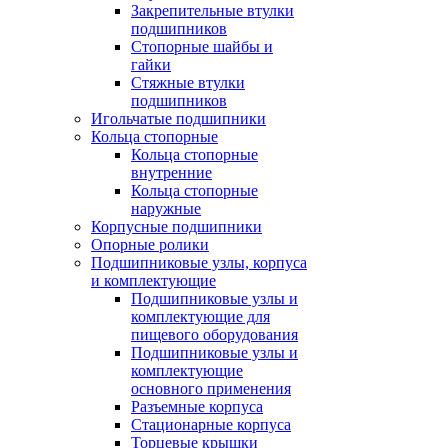
Закрепительные втулки
подшипников
Стопорные шайбы и
гайки
Стяжные втулки
подшипников
Игольчатые подшипники
Кольца стопорные
Кольца стопорные
внутренние
Кольца стопорные
наружные
Корпусные подшипники
Опорные ролики
Подшипниковые узлы, корпуса
и комплектующие
Подшипниковые узлы и
комплектующие для
пищевого оборудования
Подшипниковые узлы и
комплектующие
основного применения
Разъемные корпуса
Стационарные корпуса
Торцевые крышки