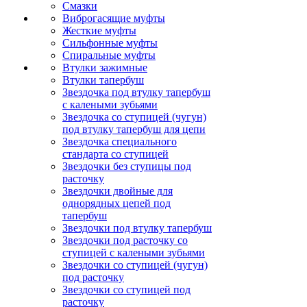
Смазки
Виброгасящие муфты
Жесткие муфты
Сильфонные муфты
Спиральные муфты
Втулки зажимные
Втулки тапербуш
Звездочка под втулку тапербуш
c калеными зубьями
Звездочка со ступицей (чугун)
под втулку тапербуш для цепи
Звездочка специального
стандарта со ступицей
Звездочки без ступицы под
расточку
Звездочки двойные для
однорядных цепей под
тапербуш
Звездочки под втулку тапербуш
Звездочки под расточку со
ступицей с калеными зубьями
Звездочки со ступицей (чугун)
под расточку
Звездочки со ступицей под
расточку