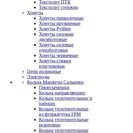
Текстолит ПТК
Текстолит стержни
Хомуты
Хомуты проволочные
Хомуты пружинные
Хомуты Руббер
Хомуты силовые
двухболтовые
Хомуты силовые
одноболтовые
Хомуты червячные
Хомуты-стяжки
пластиковые
Цепи роликовые
Электроды
Кольца Манжеты Сальники
Грязесъёмники
Кольца направляющие
Кольца уплотнительные в
наборах
Кольца уплотнительные
из фторкаучука FPM
Кольца уплотнительные
резиновые
Кольца уплотнительные