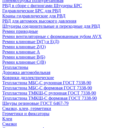
Пневмотрубка полиуретановая
РВД в сборе с фитингами Штуцеры БРС
Гидравлические БРС для РВД
Краны гидравлические для РВД
РВД для автомоек высокого давления
Штуцеры соединительные и переходные для РВД
Ремни приводные
Ремни вентиляторные с формованным зубом AVX
Ремни клиновые D(Г) и Е(Д)
Ремни клиновые Z(О)
Ремни клиновые А
Ремни клиновые В(Б)
Ремни клиновые С(В)
Техпластины
Дорожка автомобильная
Коврики диэлектрические
Техпластина МБС-С рулонная ГОСТ 7338-90
Техпластина МБС-С формовая ГОСТ 7338-90
Техпластина ТМКЩ-С рулонная ГОСТ 7338-90
Техпластина ТМКЩ-С формовая ГОСТ 7338-90
Шнуры резиновые ГОСТ 6467-79
Смазки, клеи, герметики
Герметики и фиксаторы
Клеи
Смазки