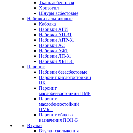
Ткань асбестовая
Хризотил
Шнуры асбестовые
Набивки сальниковые
Каболка
Набивки АГИ
Набивки АП-31
Набивки АПР-31
Набивки АС
Набивки АФТ
Набивки ЛП-31
Набивки ХБП-31
Паронит
Набивки безасбестовые
Паронит кислотостойкий
ПК
Паронит
маслобензостойкий ПМБ
Паронит
маслобензостойкий
ПМБ-1
Паронит общего
назначения ПОН-Б
Втулки
Втулки скольжения