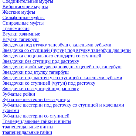
Соединительные муфты
Виброгасящие муфты
Жесткие муфты
Сильфонные муфты
Спиральные муфты
Трансмиссия
Втулки зажимные
Втулки тапербуш
Звездочка под втулку тапербуш c калеными зубьями
Звездочка со ступицей (чугун) под втулку тапербуш для цепи
Звездочка специального стандарта со ступицей
Звездочки без ступицы под расточку
Звездочки двойные для однорядных цепей под тапербуш
Звездочки под втулку тапербуш
Звездочки под расточку со ступицей с калеными зубьями
Звездочки со ступицей (чугун) под расточку
Звездочки со ступицей под расточку
Зубчатые рейки
Зубчатые шестерни без ступицы
Зубчатые шестерни под расточку со ступицей и калеными
зубьями
Зубчатые шестерни со ступицей
Трапецеидальные гайки и винты
трапецеидальные винты
трапецеидальные гайки