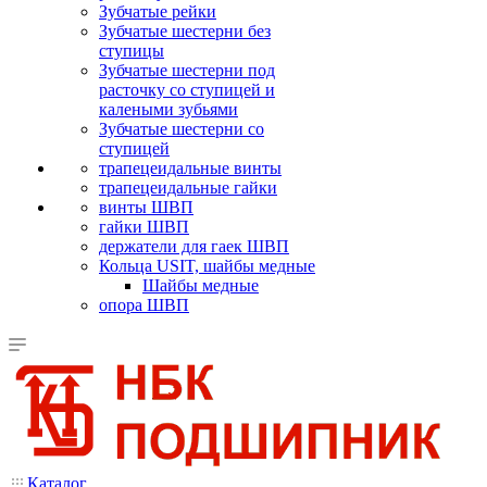
Зубчатые рейки
Зубчатые шестерни без
ступицы
Зубчатые шестерни под
расточку со ступицей и
калеными зубьями
Зубчатые шестерни со
ступицей
трапецеидальные винты
трапецеидальные гайки
винты ШВП
гайки ШВП
держатели для гаек ШВП
Кольца USIT, шайбы медные
Шайбы медные
опора ШВП
Каталог