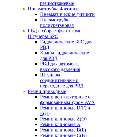
резинотканевые
Пневмотрубка Фитинги
Пневматические фитинги
Пневмотрубка
полиуретановая
РВД в сборе с фитингами
Штуцеры БРС
Гидравлические БРС для
РВД
Краны гидравлические
для РВД
РВД для автомоек
высокого давления
Штуцеры
соединительные и
переходные для РВД
Ремни приводные
Ремни вентиляторные с
формованным зубом AVX
Ремни клиновые D(Г) и
Е(Д)
Ремни клиновые Z(О)
Ремни клиновые А
Ремни клиновые В(Б)
Ремни клиновые С(В)