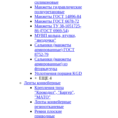
силиконовые
Манжеты гидравлические
полиуретановые
Манжеты ГОСТ 14896-84
Манжеты ГОСТ 6678-72
Манжеты ТУ 38-1051725-
86 (ГОСТ 6969-54)
МУВП кольца, втулки,
"звездочки"
Сальники (манжеты
армированные) ГОСТ
8752-79
Сальники (манжеты
армированные) из
фторкаучука
Уплотнения поршня KGD
+ ЕЩЕ 4
Ленты конвейерные
Крепления типа
"Крокодил", "Баргер",
"МАТО"
Ленты конвейерные
резинотканевые
Ремни плоские
приводные