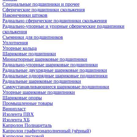
Специальные подшипники и прочее
Сферические подшипники скольжения
Наконечники штоков
Радиально сферические подшипники скольжения
Радиально-упорные и упорные сферические подшипники
скольжения
Съемники для подшипников
Уплотнения
Упорные кольца
Шариковые подшипники
Миниатюрные шариковые подшипники
Радиально-упорные шариковые подшипники
Радиальные двухрядные шариковые подшипники
Радиальные однорядные шариковые подшипники
Радиальные шариковые подшипники
Самоустанавливающиеся шариковые подшипники
Упорные шариковые подшипники
Шариковые опоры
Промышленные товары
Винипласт
Изолента ПВХ
Изолента ХБ
Капролон Полиацеталь
Капролон графитонаполненный (чёрный)
Капролон листовой