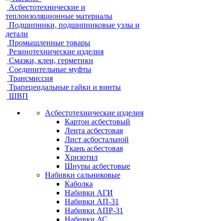
Асбестотехнические и
теплоизоляционные материалы
Подшипники, подшипниковые узлы и
детали
Промышленные товары
Резинотехнические изделия
Смазки, клеи, герметики
Соединительные муфты
Трансмиссия
Трапецеидальные гайки и винты
ШВП
Асбестотехнические изделия
Картон асбестовый
Лента асбестовая
Лист асбостальной
Ткань асбестовая
Хризотил
Шнуры асбестовые
Набивки сальниковые
Каболка
Набивки АГИ
Набивки АП-31
Набивки АПР-31
Набивки АС