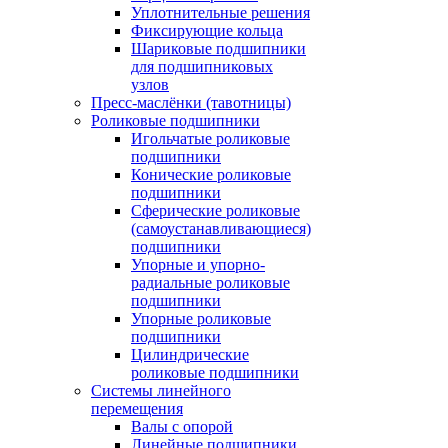
Уплотнительные решения
Фиксирующие кольца
Шариковые подшипники
для подшипниковых
узлов
Пресс-маслёнки (тавотницы)
Роликовые подшипники
Игольчатые роликовые
подшипники
Конические роликовые
подшипники
Сферические роликовые
(самоустанавливающиеся)
подшипники
Упорные и упорно-
радиальные роликовые
подшипники
Упорные роликовые
подшипники
Цилиндрические
роликовые подшипники
Системы линейного
перемещения
Валы с опорой
Линейные подшипники