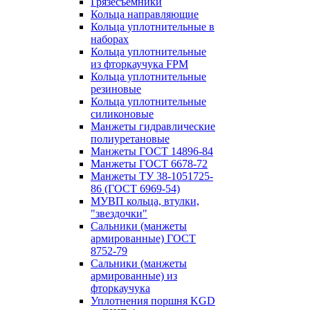
Грязесъёмники
Кольца направляющие
Кольца уплотнительные в
наборах
Кольца уплотнительные
из фторкаучука FPM
Кольца уплотнительные
резиновые
Кольца уплотнительные
силиконовые
Манжеты гидравлические
полиуретановые
Манжеты ГОСТ 14896-84
Манжеты ГОСТ 6678-72
Манжеты ТУ 38-1051725-
86 (ГОСТ 6969-54)
МУВП кольца, втулки,
"звездочки"
Сальники (манжеты
армированные) ГОСТ
8752-79
Сальники (манжеты
армированные) из
фторкаучука
Уплотнения поршня KGD