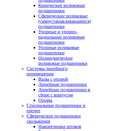
подшипники
Конические роликовые
подшипники
Сферические роликовые
(самоустанавливающиеся)
подшипники
Упорные и упорно-
радиальные роликовые
подшипники
Упорные роликовые
подшипники
Цилиндрические
роликовые подшипники
Системы линейного
перемещения
Валы с опорой
Линейные подшипники
Линейные подшипники в
сборе с корпусом
Опоры
Специальные подшипники и
прочее
Сферические подшипники
скольжения
Наконечники штоков