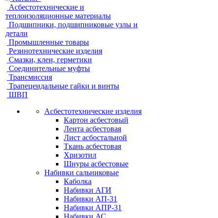
Асбестотехнические и
теплоизоляционные материалы
Подшипники, подшипниковые узлы и
детали
Промышленные товары
Резинотехнические изделия
Смазки, клеи, герметики
Соединительные муфты
Трансмиссия
Трапецеидальные гайки и винты
ШВП
Асбестотехнические изделия
Картон асбестовый
Лента асбестовая
Лист асбостальной
Ткань асбестовая
Хризотил
Шнуры асбестовые
Набивки сальниковые
Каболка
Набивки АГИ
Набивки АП-31
Набивки АПР-31
Набивки АС