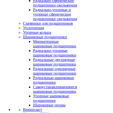
Радиально сферические
подшипники скольжения
Радиально-упорные и
упорные сферические
подшипники скольжения
Съемники для подшипников
Уплотнения
Упорные кольца
Шариковые подшипники
Миниатюрные
шариковые подшипники
Радиально-упорные
шариковые подшипники
Радиальные двухрядные
шариковые подшипники
Радиальные однорядные
шариковые подшипники
Радиальные шариковые
подшипники
Самоустанавливающиеся
шариковые подшипники
Упорные шариковые
подшипники
Шариковые опоры
Винипласт