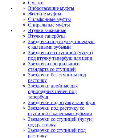
Смазки
Виброгасящие муфты
Жесткие муфты
Сильфонные муфты
Спиральные муфты
Втулки зажимные
Втулки тапербуш
Звездочка под втулку тапербуш
c калеными зубьями
Звездочка со ступицей (чугун)
под втулку тапербуш для цепи
Звездочка специального
стандарта со ступицей
Звездочки без ступицы под
расточку
Звездочки двойные для
однорядных цепей под
тапербуш
Звездочки под втулку тапербуш
Звездочки под расточку со
ступицей с калеными зубьями
Звездочки со ступицей (чугун)
под расточку
Звездочки со ступицей под
расточку