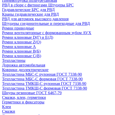
Пневмотрубка полиуретановая
РВД в сборе с фитингами Штуцеры БРС
Гидравлические БРС для РВД
Краны гидравлические для РВД
РВД для автомоек высокого давления
Штуцеры соединительные и переходные для РВД
Ремни приводные
Ремни вентиляторные с формованным зубом AVX
Ремни клиновые D(Г) и Е(Д)
Ремни клиновые Z(О)
Ремни клиновые А
Ремни клиновые В(Б)
Ремни клиновые С(В)
Техпластины
Дорожка автомобильная
Коврики диэлектрические
Техпластина МБС-С рулонная ГОСТ 7338-90
Техпластина МБС-С формовая ГОСТ 7338-90
Техпластина ТМКЩ-С рулонная ГОСТ 7338-90
Техпластина ТМКЩ-С формовая ГОСТ 7338-90
Шнуры резиновые ГОСТ 6467-79
Смазки, клеи, герметики
Герметики и фиксаторы
Клеи
Смазки