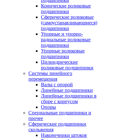
подшипники
Конические роликовые
подшипники
Сферические роликовые
(самоустанавливающиеся)
подшипники
Упорные и упорно-
радиальные роликовые
подшипники
Упорные роликовые
подшипники
Цилиндрические
роликовые подшипники
Системы линейного
перемещения
Валы с опорой
Линейные подшипники
Линейные подшипники в
сборе с корпусом
Опоры
Специальные подшипники и
прочее
Сферические подшипники
скольжения
Наконечники штоков