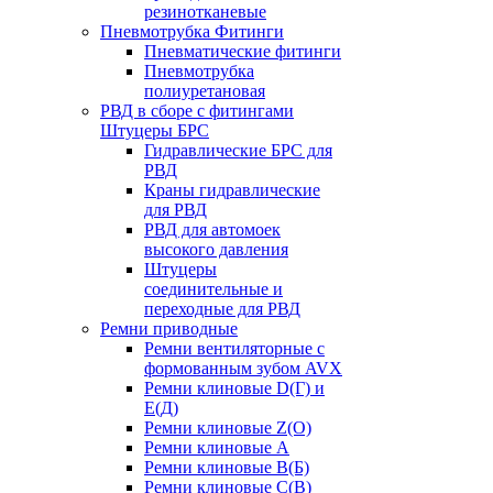
резинотканевые
Пневмотрубка Фитинги
Пневматические фитинги
Пневмотрубка
полиуретановая
РВД в сборе с фитингами
Штуцеры БРС
Гидравлические БРС для
РВД
Краны гидравлические
для РВД
РВД для автомоек
высокого давления
Штуцеры
соединительные и
переходные для РВД
Ремни приводные
Ремни вентиляторные с
формованным зубом AVX
Ремни клиновые D(Г) и
Е(Д)
Ремни клиновые Z(О)
Ремни клиновые А
Ремни клиновые В(Б)
Ремни клиновые С(В)