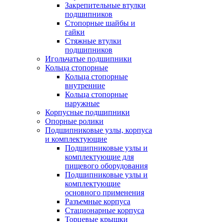
Закрепительные втулки
подшипников
Стопорные шайбы и
гайки
Стяжные втулки
подшипников
Игольчатые подшипники
Кольца стопорные
Кольца стопорные
внутренние
Кольца стопорные
наружные
Корпусные подшипники
Опорные ролики
Подшипниковые узлы, корпуса
и комплектующие
Подшипниковые узлы и
комплектующие для
пищевого оборудования
Подшипниковые узлы и
комплектующие
основного применения
Разъемные корпуса
Стационарные корпуса
Торцевые крышки