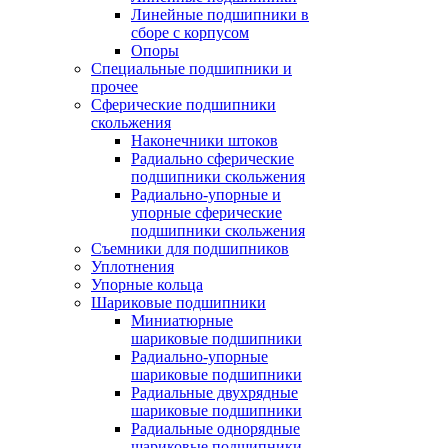
Линейные подшипники в
сборе с корпусом
Опоры
Специальные подшипники и
прочее
Сферические подшипники
скольжения
Наконечники штоков
Радиально сферические
подшипники скольжения
Радиально-упорные и
упорные сферические
подшипники скольжения
Съемники для подшипников
Уплотнения
Упорные кольца
Шариковые подшипники
Миниатюрные
шариковые подшипники
Радиально-упорные
шариковые подшипники
Радиальные двухрядные
шариковые подшипники
Радиальные однорядные
шариковые подшипники