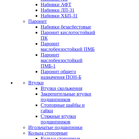
Набивки АФТ
Набивки ЛП-31
Набивки ХБП-31
Паронит
Набивки безасбестовые
Паронит кислотостойкий
ПК
Паронит
маслобензостойкий ПМБ
Паронит
маслобензостойкий
ПМБ-1
Паронит общего
назначения ПОН-Б
Втулки
Втулки скольжения
Закрепительные втулки
подшипников
Стопорные шайбы и
гайки
Стяжные втулки
подшипников
Игольчатые подшипники
Кольца стопорные
Кольца стопорные