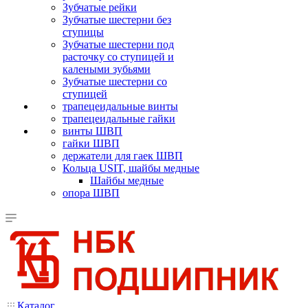
Зубчатые рейки
Зубчатые шестерни без
ступицы
Зубчатые шестерни под
расточку со ступицей и
калеными зубьями
Зубчатые шестерни со
ступицей
трапецеидальные винты
трапецеидальные гайки
винты ШВП
гайки ШВП
держатели для гаек ШВП
Кольца USIT, шайбы медные
Шайбы медные
опора ШВП
Каталог