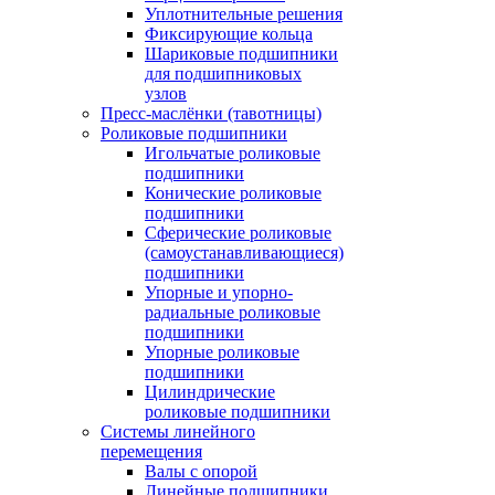
Уплотнительные решения
Фиксирующие кольца
Шариковые подшипники
для подшипниковых
узлов
Пресс-маслёнки (тавотницы)
Роликовые подшипники
Игольчатые роликовые
подшипники
Конические роликовые
подшипники
Сферические роликовые
(самоустанавливающиеся)
подшипники
Упорные и упорно-
радиальные роликовые
подшипники
Упорные роликовые
подшипники
Цилиндрические
роликовые подшипники
Системы линейного
перемещения
Валы с опорой
Линейные подшипники