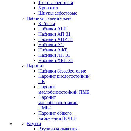
Ткань асбестовая
Хризотил
Шнуры асбестовые
Набивки сальниковые
Каболка
Набивки АГИ
Набивки АП-31
Набивки АПР-31
Набивки АС
Набивки АФТ
Набивки ЛП-31
Набивки ХБП-31
Паронит
Набивки безасбестовые
Паронит кислотостойкий
ПК
Паронит
маслобензостойкий ПМБ
Паронит
маслобензостойкий
ПМБ-1
Паронит общего
назначения ПОН-Б
Втулки
Втулки скольжения