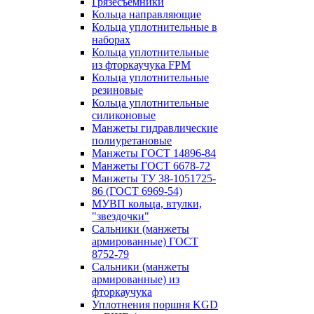
Грязесъёмники
Кольца направляющие
Кольца уплотнительные в
наборах
Кольца уплотнительные
из фторкаучука FPM
Кольца уплотнительные
резиновые
Кольца уплотнительные
силиконовые
Манжеты гидравлические
полиуретановые
Манжеты ГОСТ 14896-84
Манжеты ГОСТ 6678-72
Манжеты ТУ 38-1051725-
86 (ГОСТ 6969-54)
МУВП кольца, втулки,
"звездочки"
Сальники (манжеты
армированные) ГОСТ
8752-79
Сальники (манжеты
армированные) из
фторкаучука
Уплотнения поршня KGD