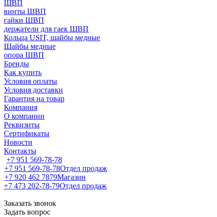
ШВП
винты ШВП
гайки ШВП
держатели для гаек ШВП
Кольца USIT, шайбы медные
Шайбы медные
опора ШВП
Бренды
Как купить
Условия оплаты
Условия доставки
Гарантия на товар
Компания
О компании
Реквизиты
Сертификаты
Новости
Контакты
+7 951 569-78-78
+7 951 569-78-78
Отдел продаж
+7 920 462 7879
Магазин
+7 473 202-78-79
Отдел продаж
Заказать звонок
Задать вопрос