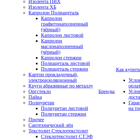
Изолента ПВХ
Изолента ХБ
Капролон Полиацеталь
Капролон
графитонаполненный
(чёрный)
Капролон листовой
Капролон
маслонаполненный
(чёрный)
Капролон стержни
Полиацеталь листовой
Полиацеталь стержни
Как купит
Картон прокладочный,
электроизоляционный
Усло
Круги абразивные по металлу
опла
Оргстекло
Бренды
Усло
Пайка
дост
Полиуретан
Гара
Полиуретан листовой
на то
Полиуретан стержни
Прочее
Сантехнический лён
Текстолит Стеклотекстолит
Стеклотекстолит СТЭФ