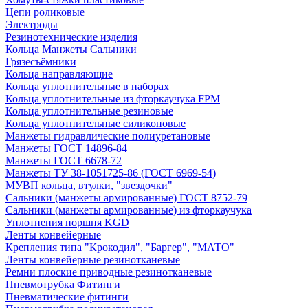
Цепи роликовые
Электроды
Резинотехнические изделия
Кольца Манжеты Сальники
Грязесъёмники
Кольца направляющие
Кольца уплотнительные в наборах
Кольца уплотнительные из фторкаучука FPM
Кольца уплотнительные резиновые
Кольца уплотнительные силиконовые
Манжеты гидравлические полиуретановые
Манжеты ГОСТ 14896-84
Манжеты ГОСТ 6678-72
Манжеты ТУ 38-1051725-86 (ГОСТ 6969-54)
МУВП кольца, втулки, "звездочки"
Сальники (манжеты армированные) ГОСТ 8752-79
Сальники (манжеты армированные) из фторкаучука
Уплотнения поршня KGD
Ленты конвейерные
Крепления типа "Крокодил", "Баргер", "МАТО"
Ленты конвейерные резинотканевые
Ремни плоские приводные резинотканевые
Пневмотрубка Фитинги
Пневматические фитинги