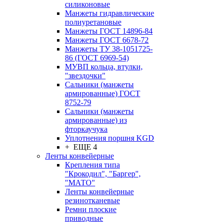
силиконовые
Манжеты гидравлические
полиуретановые
Манжеты ГОСТ 14896-84
Манжеты ГОСТ 6678-72
Манжеты ТУ 38-1051725-
86 (ГОСТ 6969-54)
МУВП кольца, втулки,
"звездочки"
Сальники (манжеты
армированные) ГОСТ
8752-79
Сальники (манжеты
армированные) из
фторкаучука
Уплотнения поршня KGD
+ ЕЩЕ 4
Ленты конвейерные
Крепления типа
"Крокодил", "Баргер",
"МАТО"
Ленты конвейерные
резинотканевые
Ремни плоские
приводные