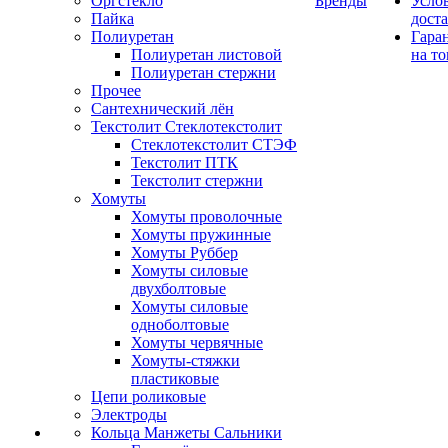
Оргстекло
Бренды
Усло
Пайка
дост
Полиуретан
Гара
Полиуретан листовой
на то
Полиуретан стержни
Прочее
Сантехнический лён
Текстолит Стеклотекстолит
Стеклотекстолит СТЭФ
Текстолит ПТК
Текстолит стержни
Хомуты
Хомуты проволочные
Хомуты пружинные
Хомуты Руббер
Хомуты силовые
двухболтовые
Хомуты силовые
одноболтовые
Хомуты червячные
Хомуты-стяжки
пластиковые
Цепи роликовые
Электроды
Кольца Манжеты Сальники