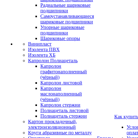
Радиальные шариковые
подшипники
Самоустанавливающиеся
шариковые подшипники
Упорные шариковые
подшипники
Шариковые опоры
Винипласт
Изолента ПВХ
Изолента ХБ
Капролон Полиацеталь
Капролон
графитонаполненный
(чёрный)
Капролон листовой
Капролон
маслонаполненный
(чёрный)
Капролон стержни
Полиацеталь листовой
Полиацеталь стержни
Как купит
Картон прокладочный,
электроизоляционный
Усло
Круги абразивные по металлу
опла