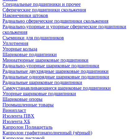
Специальные подшипники и прочее
Сферические подшипники скольжения
Наконечники штоков
Радиально сферические подшипники скольжения
Радиально-упорные и упорные сферические подшипники
скольжения
Съемники для подшипников
Уплотнения
Упорные кольца
Шариковые подшипники
Миниатюрные шариковые подшипники
Радиально-упорные шариковые подшипники
Радиальные двухрядные шариковые подшипники
Радиальные однорядные шариковые подшипники
Радиальные шариковые подшипники
Самоустанавливающиеся шариковые подшипники
Упорные шариковые подшипники
Шариковые опоры
Промышленные товары
Винипласт
Изолента ПВХ
Изолента ХБ
Капролон Полиацеталь
Капролон графитонаполненный (чёрный)
Капролон листовой