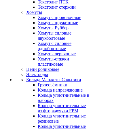
Текстолит ПТК
Текстолит стержни
Хомуты
Хомуты проволочные
Хомуты пружинные
Хомуты Руббер
Хомуты силовые
двухболтовые
Хомуты силовые
одноболтовые
Хомуты червячные
Хомуты-стяжки
пластиковые
Цепи роликовые
Электроды
Кольца Манжеты Сальники
Грязесъёмники
Кольца направляющие
Кольца уплотнительные в
наборах
Кольца уплотнительные
из фторкаучука FPM
Кольца уплотнительные
резиновые
Кольца уплотнительные