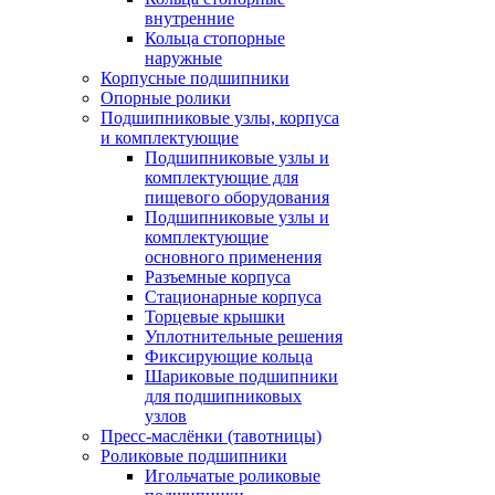
внутренние
Кольца стопорные
наружные
Корпусные подшипники
Опорные ролики
Подшипниковые узлы, корпуса
и комплектующие
Подшипниковые узлы и
комплектующие для
пищевого оборудования
Подшипниковые узлы и
комплектующие
основного применения
Разъемные корпуса
Стационарные корпуса
Торцевые крышки
Уплотнительные решения
Фиксирующие кольца
Шариковые подшипники
для подшипниковых
узлов
Пресс-маслёнки (тавотницы)
Роликовые подшипники
Игольчатые роликовые