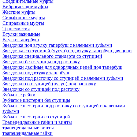
Соединительные муфты
Виброгасящие муфты
Жесткие муфты
Сильфонные муфты
Спиральные муфты
Трансмиссия
Втулки зажимные
Втулки тапербуш
Звездочка под втулку тапербуш c калеными зубьями
Звездочка со ступицей (чугун) под втулку тапербуш для цепи
Звездочка специального стандарта со ступицей
Звездочки без ступицы под расточку
Звездочки двойные для однорядных цепей под тапербуш
Звездочки под втулку тапербуш
Звездочки под расточку со ступицей с калеными зубьями
Звездочки со ступицей (чугун) под расточку
Звездочки со ступицей под расточку
Зубчатые рейки
Зубчатые шестерни без ступицы
Зубчатые шестерни под расточку со ступицей и калеными
зубьями
Зубчатые шестерни со ступицей
Трапецеидальные гайки и винты
трапецеидальные винты
трапецеидальные гайки