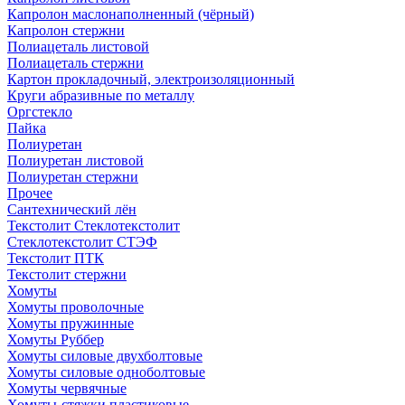
Капролон маслонаполненный (чёрный)
Капролон стержни
Полиацеталь листовой
Полиацеталь стержни
Картон прокладочный, электроизоляционный
Круги абразивные по металлу
Оргстекло
Пайка
Полиуретан
Полиуретан листовой
Полиуретан стержни
Прочее
Сантехнический лён
Текстолит Стеклотекстолит
Стеклотекстолит СТЭФ
Текстолит ПТК
Текстолит стержни
Хомуты
Хомуты проволочные
Хомуты пружинные
Хомуты Руббер
Хомуты силовые двухболтовые
Хомуты силовые одноболтовые
Хомуты червячные
Хомуты-стяжки пластиковые