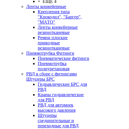
+ ЕЩЕ 4
Ленты конвейерные
Крепления типа
"Крокодил", "Баргер",
"МАТО"
Ленты конвейерные
резинотканевые
Ремни плоские
приводные
резинотканевые
Пневмотрубка Фитинги
Пневматические фитинги
Пневмотрубка
полиуретановая
РВД в сборе с фитингами
Штуцеры БРС
Гидравлические БРС для
РВД
Краны гидравлические
для РВД
РВД для автомоек
высокого давления
Штуцеры
соединительные и
переходные для РВД