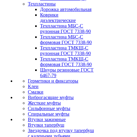
Техпластины
Дорожка автомобильная
Коврики
диэлектрические
Техпластина МБС-С
рулонная ГОСТ 7338-90
Техпластина МБС-С
формовая ГОСТ 7338-90
Техпластина ТМКЩ-С
рулонная ГОСТ 7338-90
Техпластина ТМКЩ-С
формовая ГОСТ 7338-90
Шнуры резиновые ГОСТ
6467-79
Герметики и фиксаторы
Клеи
Смазки
Виброгасящие муфты
Жесткие муфты
Сильфонные муфты
Спиральные муфты
Втулки зажимные
Втулки тапербуш
Звездочка под втулку тапербуш
c калеными зубьями