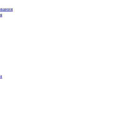
ования
я
и