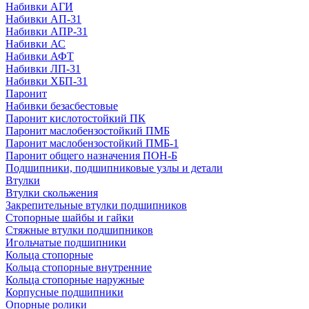
Набивки АГИ
Набивки АП-31
Набивки АПР-31
Набивки АС
Набивки АФТ
Набивки ЛП-31
Набивки ХБП-31
Паронит
Набивки безасбестовые
Паронит кислотостойкий ПК
Паронит маслобензостойкий ПМБ
Паронит маслобензостойкий ПМБ-1
Паронит общего назначения ПОН-Б
Подшипники, подшипниковые узлы и детали
Втулки
Втулки скольжения
Закрепительные втулки подшипников
Стопорные шайбы и гайки
Стяжные втулки подшипников
Игольчатые подшипники
Кольца стопорные
Кольца стопорные внутренние
Кольца стопорные наружные
Корпусные подшипники
Опорные ролики