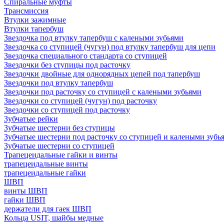
Спиральные муфты
Трансмиссия
Втулки зажимные
Втулки тапербуш
Звездочка под втулку тапербуш c калеными зубьями
Звездочка со ступицей (чугун) под втулку тапербуш для цепи
Звездочка специального стандарта со ступицей
Звездочки без ступицы под расточку
Звездочки двойные для однорядных цепей под тапербуш
Звездочки под втулку тапербуш
Звездочки под расточку со ступицей с калеными зубьями
Звездочки со ступицей (чугун) под расточку
Звездочки со ступицей под расточку
Зубчатые рейки
Зубчатые шестерни без ступицы
Зубчатые шестерни под расточку со ступицей и калеными зубь
Зубчатые шестерни со ступицей
Трапецеидальные гайки и винты
трапецеидальные винты
трапецеидальные гайки
ШВП
винты ШВП
гайки ШВП
держатели для гаек ШВП
Кольца USIT, шайбы медные