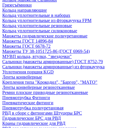
Грязесъёмники
Кольца направляющие
Кольца уплотнительные в наборах
Кольца уплотнительные из фторкаучука FPM
Кольца уплотнительные резиновые
Кольца уплотнительные силиконовые
Манжеты гидравлические полиуретановые
Манжеты ГОСТ 14896-84
Манжеты ГОСТ 6678-72
Манжеты ТУ 38-1051725-86 (ГОСТ 6969-54)
МУВП кольца, втулки, "звездочки"
Сальники (манжеты армированные) ГОСТ 8752-79
Сальники (манжеты армированные) из фторкаучука
Уплотнения поршня KGD
Ленты конвейерные
Крепления типа "Крокодил", "Баргер", "МАТО"
Ленты конвейерные резинотканевые
Ремни плоские приводные резинотканевые
Пневмотрубка Фитинги
Пневматические фитинги
Пневмотрубка полиуретановая
РВД в сборе с фитингами Штуцеры БРС
Гидравлические БРС для РВД
Краны гидравлические для РВД