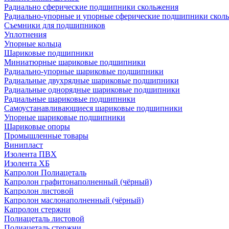
Радиально сферические подшипники скольжения
Радиально-упорные и упорные сферические подшипники скол
Съемники для подшипников
Уплотнения
Упорные кольца
Шариковые подшипники
Миниатюрные шариковые подшипники
Радиально-упорные шариковые подшипники
Радиальные двухрядные шариковые подшипники
Радиальные однорядные шариковые подшипники
Радиальные шариковые подшипники
Самоустанавливающиеся шариковые подшипники
Упорные шариковые подшипники
Шариковые опоры
Промышленные товары
Винипласт
Изолента ПВХ
Изолента ХБ
Капролон Полиацеталь
Капролон графитонаполненный (чёрный)
Капролон листовой
Капролон маслонаполненный (чёрный)
Капролон стержни
Полиацеталь листовой
Полиацеталь стержни