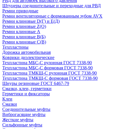
РВД для автомоек высокого давления
Штуцеры соединительные и переходные для РВД
Ремни приводные
Ремни вентиляторные с формованным зубом AVX
Ремни клиновые D(Г) и Е(Д)
Ремни клиновые Z(О)
Ремни клиновые А
Ремни клиновые В(Б)
Ремни клиновые С(В)
Техпластины
Дорожка автомобильная
Коврики диэлектрические
Техпластина МБС-С рулонная ГОСТ 7338-90
Техпластина МБС-С формовая ГОСТ 7338-90
Техпластина ТМКЩ-С рулонная ГОСТ 7338-90
Техпластина ТМКЩ-С формовая ГОСТ 7338-90
Шнуры резиновые ГОСТ 6467-79
Смазки, клеи, герметики
Герметики и фиксаторы
Клеи
Смазки
Соединительные муфты
Виброгасящие муфты
Жесткие муфты
Сильфонные муфты