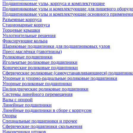
Подшипниковые узлы, корпуса и комплектующие
Подшипниковые узлы и комплектующие для пищевого оборуд
Подшипниковые узлы и комплектующие основного применени
Разъемные корпуса
Стационарные корпуса
Торцевые крышки
Уплотнительные решения
Фиксирующие кольца
Шариковые подшипники для подшипниковых узлов
Пресс-маслёнки (тавотницы)
Роликовые подшипники
Игольчатые роликовые подшипники
Конические роликовые подшипники
Сферические роликовые (самоустанавливающиеся) подшипник
Упорные и упорно-радиальные роликовые подшипники
Упорные роликовые подшипники
Цилиндрические роликовые подшипники
Системы линейного перемещения
Валы с опорой
Линейные подшипники
Линейные подшипники в сборе с корпусом
Опоры
Специальные подшипники и прочее
Сферические подшипники скольжения
Наконечники штоков