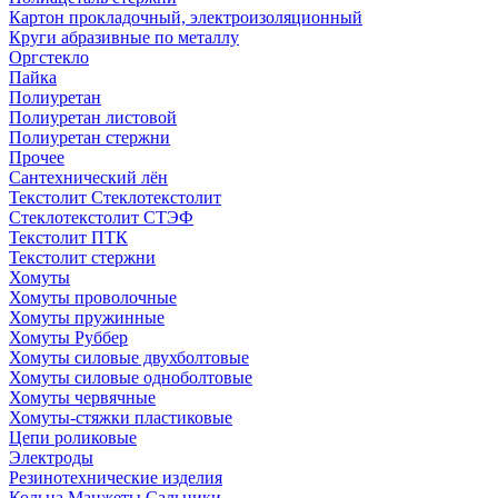
Картон прокладочный, электроизоляционный
Круги абразивные по металлу
Оргстекло
Пайка
Полиуретан
Полиуретан листовой
Полиуретан стержни
Прочее
Сантехнический лён
Текстолит Стеклотекстолит
Стеклотекстолит СТЭФ
Текстолит ПТК
Текстолит стержни
Хомуты
Хомуты проволочные
Хомуты пружинные
Хомуты Руббер
Хомуты силовые двухболтовые
Хомуты силовые одноболтовые
Хомуты червячные
Хомуты-стяжки пластиковые
Цепи роликовые
Электроды
Резинотехнические изделия
Кольца Манжеты Сальники