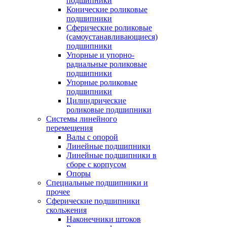
подшипники
Конические роликовые
подшипники
Сферические роликовые
(самоустанавливающиеся)
подшипники
Упорные и упорно-
радиальные роликовые
подшипники
Упорные роликовые
подшипники
Цилиндрические
роликовые подшипники
Системы линейного
перемещения
Валы с опорой
Линейные подшипники
Линейные подшипники в
сборе с корпусом
Опоры
Специальные подшипники и
прочее
Сферические подшипники
скольжения
Наконечники штоков