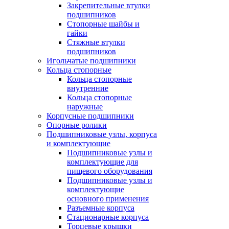
Закрепительные втулки
подшипников
Стопорные шайбы и
гайки
Стяжные втулки
подшипников
Игольчатые подшипники
Кольца стопорные
Кольца стопорные
внутренние
Кольца стопорные
наружные
Корпусные подшипники
Опорные ролики
Подшипниковые узлы, корпуса
и комплектующие
Подшипниковые узлы и
комплектующие для
пищевого оборудования
Подшипниковые узлы и
комплектующие
основного применения
Разъемные корпуса
Стационарные корпуса
Торцевые крышки