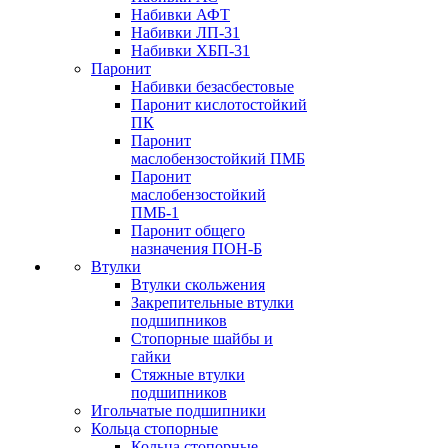
Набивки АФТ
Набивки ЛП-31
Набивки ХБП-31
Паронит
Набивки безасбестовые
Паронит кислотостойкий
ПК
Паронит
маслобензостойкий ПМБ
Паронит
маслобензостойкий
ПМБ-1
Паронит общего
назначения ПОН-Б
Втулки
Втулки скольжения
Закрепительные втулки
подшипников
Стопорные шайбы и
гайки
Стяжные втулки
подшипников
Игольчатые подшипники
Кольца стопорные
Кольца стопорные