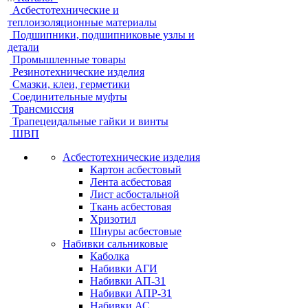
Асбестотехнические и
теплоизоляционные материалы
Подшипники, подшипниковые узлы и
детали
Промышленные товары
Резинотехнические изделия
Смазки, клеи, герметики
Соединительные муфты
Трансмиссия
Трапецеидальные гайки и винты
ШВП
Асбестотехнические изделия
Картон асбестовый
Лента асбестовая
Лист асбостальной
Ткань асбестовая
Хризотил
Шнуры асбестовые
Набивки сальниковые
Каболка
Набивки АГИ
Набивки АП-31
Набивки АПР-31
Набивки АС