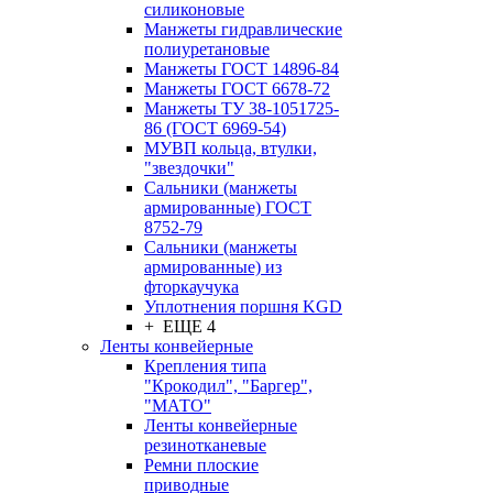
силиконовые
Манжеты гидравлические
полиуретановые
Манжеты ГОСТ 14896-84
Манжеты ГОСТ 6678-72
Манжеты ТУ 38-1051725-
86 (ГОСТ 6969-54)
МУВП кольца, втулки,
"звездочки"
Сальники (манжеты
армированные) ГОСТ
8752-79
Сальники (манжеты
армированные) из
фторкаучука
Уплотнения поршня KGD
+ ЕЩЕ 4
Ленты конвейерные
Крепления типа
"Крокодил", "Баргер",
"МАТО"
Ленты конвейерные
резинотканевые
Ремни плоские
приводные