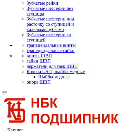
Зубчатые рейки
Зубчатые шестерни без
ступицы
Зубчатые шестерни под
расточку со ступицей и
калеными зубьями
Зубчатые шестерни со
ступицей
трапецеидальные винты
трапецеидальные гайки
винты ШВП
гайки ШВП
держатели для гаек ШВП
Кольца USIT, шайбы медные
Шайбы медные
опора ШВП
Каталог