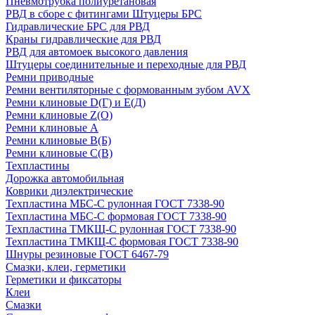
Пневмотрубка полиуретановая
РВД в сборе с фитингами Штуцеры БРС
Гидравлические БРС для РВД
Краны гидравлические для РВД
РВД для автомоек высокого давления
Штуцеры соединительные и переходные для РВД
Ремни приводные
Ремни вентиляторные с формованным зубом AVX
Ремни клиновые D(Г) и Е(Д)
Ремни клиновые Z(О)
Ремни клиновые А
Ремни клиновые В(Б)
Ремни клиновые С(В)
Техпластины
Дорожка автомобильная
Коврики диэлектрические
Техпластина МБС-С рулонная ГОСТ 7338-90
Техпластина МБС-С формовая ГОСТ 7338-90
Техпластина ТМКЩ-С рулонная ГОСТ 7338-90
Техпластина ТМКЩ-С формовая ГОСТ 7338-90
Шнуры резиновые ГОСТ 6467-79
Смазки, клеи, герметики
Герметики и фиксаторы
Клеи
Смазки