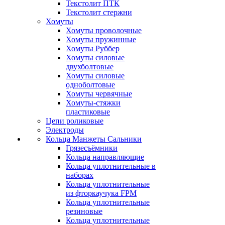
Текстолит ПТК
Текстолит стержни
Хомуты
Хомуты проволочные
Хомуты пружинные
Хомуты Руббер
Хомуты силовые
двухболтовые
Хомуты силовые
одноболтовые
Хомуты червячные
Хомуты-стяжки
пластиковые
Цепи роликовые
Электроды
Кольца Манжеты Сальники
Грязесъёмники
Кольца направляющие
Кольца уплотнительные в
наборах
Кольца уплотнительные
из фторкаучука FPM
Кольца уплотнительные
резиновые
Кольца уплотнительные