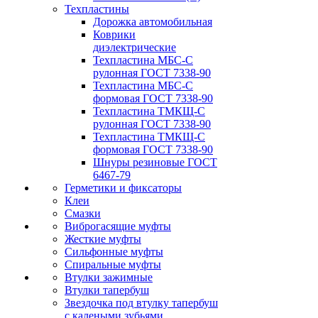
Техпластины
Дорожка автомобильная
Коврики
диэлектрические
Техпластина МБС-С
рулонная ГОСТ 7338-90
Техпластина МБС-С
формовая ГОСТ 7338-90
Техпластина ТМКЩ-С
рулонная ГОСТ 7338-90
Техпластина ТМКЩ-С
формовая ГОСТ 7338-90
Шнуры резиновые ГОСТ
6467-79
Герметики и фиксаторы
Клеи
Смазки
Виброгасящие муфты
Жесткие муфты
Сильфонные муфты
Спиральные муфты
Втулки зажимные
Втулки тапербуш
Звездочка под втулку тапербуш
c калеными зубьями