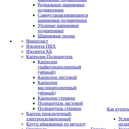
Радиальные шариковые
подшипники
Самоустанавливающиеся
шариковые подшипники
Упорные шариковые
подшипники
Шариковые опоры
Винипласт
Изолента ПВХ
Изолента ХБ
Капролон Полиацеталь
Капролон
графитонаполненный
(чёрный)
Капролон листовой
Капролон
маслонаполненный
(чёрный)
Капролон стержни
Полиацеталь листовой
Полиацеталь стержни
Как купит
Картон прокладочный,
электроизоляционный
Усло
Круги абразивные по металлу
опла