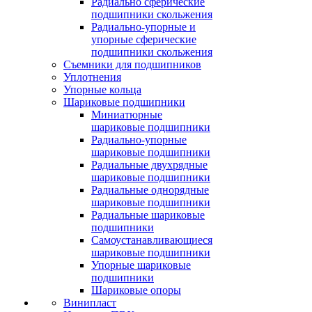
Радиально сферические
подшипники скольжения
Радиально-упорные и
упорные сферические
подшипники скольжения
Съемники для подшипников
Уплотнения
Упорные кольца
Шариковые подшипники
Миниатюрные
шариковые подшипники
Радиально-упорные
шариковые подшипники
Радиальные двухрядные
шариковые подшипники
Радиальные однорядные
шариковые подшипники
Радиальные шариковые
подшипники
Самоустанавливающиеся
шариковые подшипники
Упорные шариковые
подшипники
Шариковые опоры
Винипласт