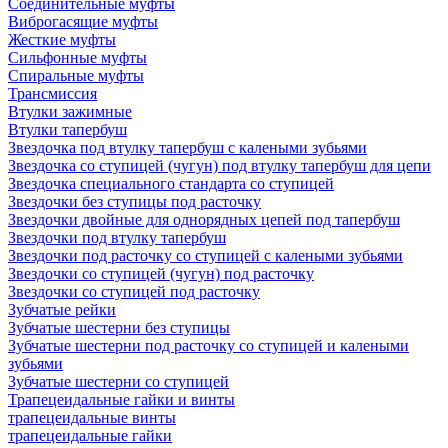
Соединительные муфты
Виброгасящие муфты
Жесткие муфты
Сильфонные муфты
Спиральные муфты
Трансмиссия
Втулки зажимные
Втулки тапербуш
Звездочка под втулку тапербуш c калеными зубьями
Звездочка со ступицей (чугун) под втулку тапербуш для цепи
Звездочка специального стандарта со ступицей
Звездочки без ступицы под расточку
Звездочки двойные для однорядных цепей под тапербуш
Звездочки под втулку тапербуш
Звездочки под расточку со ступицей с калеными зубьями
Звездочки со ступицей (чугун) под расточку
Звездочки со ступицей под расточку
Зубчатые рейки
Зубчатые шестерни без ступицы
Зубчатые шестерни под расточку со ступицей и калеными
зубьями
Зубчатые шестерни со ступицей
Трапецеидальные гайки и винты
трапецеидальные винты
трапецеидальные гайки