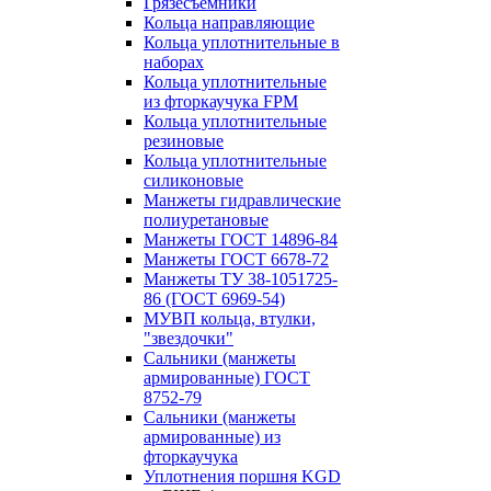
Грязесъёмники
Кольца направляющие
Кольца уплотнительные в
наборах
Кольца уплотнительные
из фторкаучука FPM
Кольца уплотнительные
резиновые
Кольца уплотнительные
силиконовые
Манжеты гидравлические
полиуретановые
Манжеты ГОСТ 14896-84
Манжеты ГОСТ 6678-72
Манжеты ТУ 38-1051725-
86 (ГОСТ 6969-54)
МУВП кольца, втулки,
"звездочки"
Сальники (манжеты
армированные) ГОСТ
8752-79
Сальники (манжеты
армированные) из
фторкаучука
Уплотнения поршня KGD