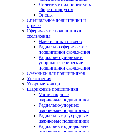
Линейные подшипники в
сборе с корпусом
Опоры
Специальные подшипники и
прочее
Сферические подшипники
скольжения
Наконечники штоков
Радиально сферические
подшипники скольжения
Радиально-упорные и
упорные сферические
подшипники скольжения
Съемники для подшипников
Уплотнения
Упорные кольца
Шариковые подшипники
Миниатюрные
шариковые подшипники
Радиально-упорные
шариковые подшипники
Радиальные двухрядные
шариковые подшипники
Радиальные однорядные
шариковые подшипники