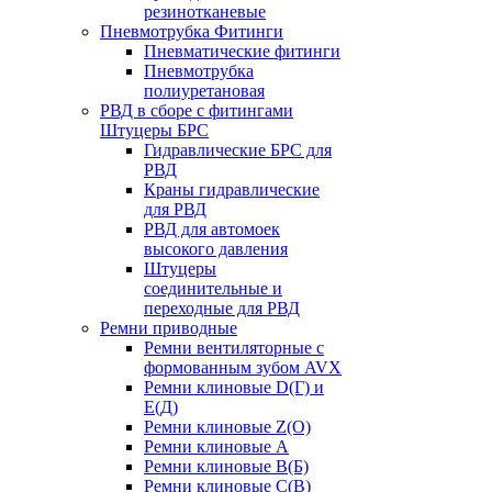
резинотканевые
Пневмотрубка Фитинги
Пневматические фитинги
Пневмотрубка
полиуретановая
РВД в сборе с фитингами
Штуцеры БРС
Гидравлические БРС для
РВД
Краны гидравлические
для РВД
РВД для автомоек
высокого давления
Штуцеры
соединительные и
переходные для РВД
Ремни приводные
Ремни вентиляторные с
формованным зубом AVX
Ремни клиновые D(Г) и
Е(Д)
Ремни клиновые Z(О)
Ремни клиновые А
Ремни клиновые В(Б)
Ремни клиновые С(В)