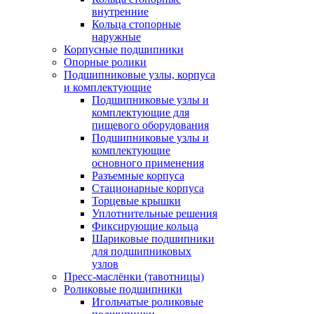
внутренние
Кольца стопорные
наружные
Корпусные подшипники
Опорные ролики
Подшипниковые узлы, корпуса
и комплектующие
Подшипниковые узлы и
комплектующие для
пищевого оборудования
Подшипниковые узлы и
комплектующие
основного применения
Разъемные корпуса
Стационарные корпуса
Торцевые крышки
Уплотнительные решения
Фиксирующие кольца
Шариковые подшипники
для подшипниковых
узлов
Пресс-маслёнки (тавотницы)
Роликовые подшипники
Игольчатые роликовые