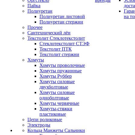
Оргстекло
Бренды
Усло
Пайка
дост
Полиуретан
Гара
Полиуретан листовой
на то
Полиуретан стержни
Прочее
Сантехнический лён
Текстолит Стеклотекстолит
Стеклотекстолит СТЭФ
Текстолит ПТК
Текстолит стержни
Хомуты
Хомуты проволочные
Хомуты пружинные
Хомуты Руббер
Хомуты силовые
двухболтовые
Хомуты силовые
одноболтовые
Хомуты червячные
Хомуты-стяжки
пластиковые
Цепи роликовые
Электроды
Кольца Манжеты Сальники