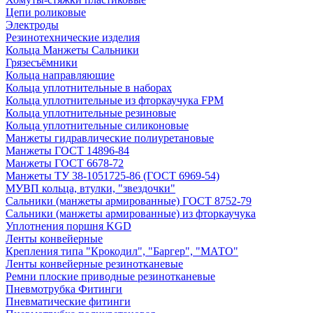
Цепи роликовые
Электроды
Резинотехнические изделия
Кольца Манжеты Сальники
Грязесъёмники
Кольца направляющие
Кольца уплотнительные в наборах
Кольца уплотнительные из фторкаучука FPM
Кольца уплотнительные резиновые
Кольца уплотнительные силиконовые
Манжеты гидравлические полиуретановые
Манжеты ГОСТ 14896-84
Манжеты ГОСТ 6678-72
Манжеты ТУ 38-1051725-86 (ГОСТ 6969-54)
МУВП кольца, втулки, "звездочки"
Сальники (манжеты армированные) ГОСТ 8752-79
Сальники (манжеты армированные) из фторкаучука
Уплотнения поршня KGD
Ленты конвейерные
Крепления типа "Крокодил", "Баргер", "МАТО"
Ленты конвейерные резинотканевые
Ремни плоские приводные резинотканевые
Пневмотрубка Фитинги
Пневматические фитинги