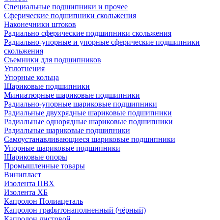
Специальные подшипники и прочее
Сферические подшипники скольжения
Наконечники штоков
Радиально сферические подшипники скольжения
Радиально-упорные и упорные сферические подшипники
скольжения
Съемники для подшипников
Уплотнения
Упорные кольца
Шариковые подшипники
Миниатюрные шариковые подшипники
Радиально-упорные шариковые подшипники
Радиальные двухрядные шариковые подшипники
Радиальные однорядные шариковые подшипники
Радиальные шариковые подшипники
Самоустанавливающиеся шариковые подшипники
Упорные шариковые подшипники
Шариковые опоры
Промышленные товары
Винипласт
Изолента ПВХ
Изолента ХБ
Капролон Полиацеталь
Капролон графитонаполненный (чёрный)
Капролон листовой