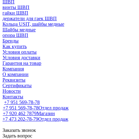
ШВП
винты ШВП
гайки ШВП
держатели для гаек ШВП
Кольца USIT, шайбы медные
Шайбы медные
опора ШВП
Бренды
Как купить
Условия оплаты
Условия доставки
Гарантия на товар
Компания
О компании
Реквизиты
Сертификаты
Новости
Контакты
+7 951 569-78-78
+7 951 569-78-78
Отдел продаж
+7 920 462 7879
Магазин
+7 473 202-78-79
Отдел продаж
Заказать звонок
Задать вопрос