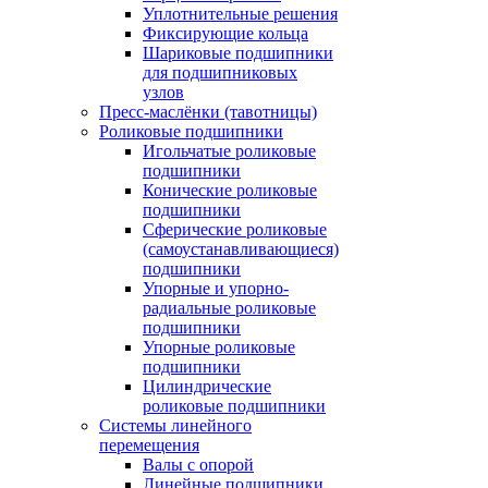
Уплотнительные решения
Фиксирующие кольца
Шариковые подшипники
для подшипниковых
узлов
Пресс-маслёнки (тавотницы)
Роликовые подшипники
Игольчатые роликовые
подшипники
Конические роликовые
подшипники
Сферические роликовые
(самоустанавливающиеся)
подшипники
Упорные и упорно-
радиальные роликовые
подшипники
Упорные роликовые
подшипники
Цилиндрические
роликовые подшипники
Системы линейного
перемещения
Валы с опорой
Линейные подшипники