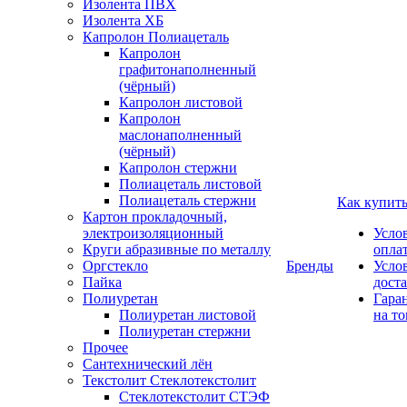
Изолента ПВХ
Изолента ХБ
Капролон Полиацеталь
Капролон
графитонаполненный
(чёрный)
Капролон листовой
Капролон
маслонаполненный
(чёрный)
Капролон стержни
Полиацеталь листовой
Полиацеталь стержни
Как купит
Картон прокладочный,
электроизоляционный
Усло
Круги абразивные по металлу
опла
Оргстекло
Бренды
Усло
Пайка
дост
Полиуретан
Гара
Полиуретан листовой
на то
Полиуретан стержни
Прочее
Сантехнический лён
Текстолит Стеклотекстолит
Стеклотекстолит СТЭФ