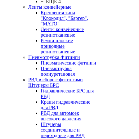
+ ЕЩЕ 4
Ленты конвейерные
Крепления типа
"Крокодил", "Баргер",
"МАТО"
Ленты конвейерные
резинотканевые
Ремни плоские
приводные
резинотканевые
Пневмотрубка Фитинги
Пневматические фитинги
Пневмотрубка
полиуретановая
РВД в сборе с фитингами
Штуцеры БРС
Гидравлические БРС для
РВД
Краны гидравлические
для РВД
РВД для автомоек
высокого давления
Штуцеры
соединительные и
переходные для РВД