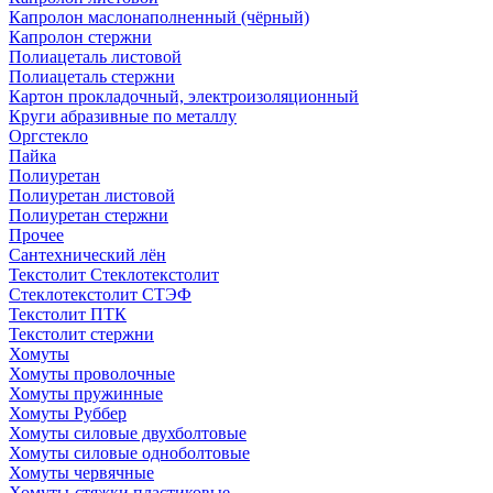
Капролон маслонаполненный (чёрный)
Капролон стержни
Полиацеталь листовой
Полиацеталь стержни
Картон прокладочный, электроизоляционный
Круги абразивные по металлу
Оргстекло
Пайка
Полиуретан
Полиуретан листовой
Полиуретан стержни
Прочее
Сантехнический лён
Текстолит Стеклотекстолит
Стеклотекстолит СТЭФ
Текстолит ПТК
Текстолит стержни
Хомуты
Хомуты проволочные
Хомуты пружинные
Хомуты Руббер
Хомуты силовые двухболтовые
Хомуты силовые одноболтовые
Хомуты червячные
Хомуты-стяжки пластиковые