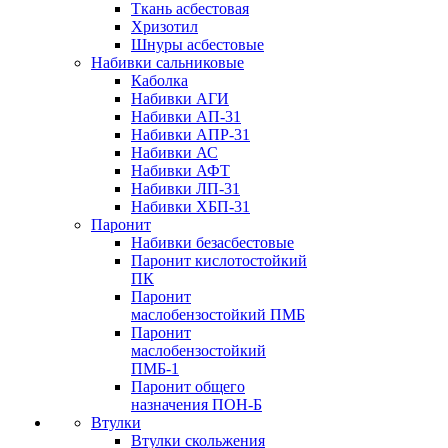
Ткань асбестовая
Хризотил
Шнуры асбестовые
Набивки сальниковые
Каболка
Набивки АГИ
Набивки АП-31
Набивки АПР-31
Набивки АС
Набивки АФТ
Набивки ЛП-31
Набивки ХБП-31
Паронит
Набивки безасбестовые
Паронит кислотостойкий
ПК
Паронит
маслобензостойкий ПМБ
Паронит
маслобензостойкий
ПМБ-1
Паронит общего
назначения ПОН-Б
Втулки
Втулки скольжения