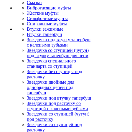
Смазки
Виброгасящие муфты
Жесткие муфты
Сильфонные муфты
Спиральные муфты
Втулки зажимные
Втулки тапербуш
Звездочка под втулку тапербуш
c калеными зубьями
Звездочка со ступицей (чугун)
под втулку тапербуш для цепи
Звездочка специального
стандарта со ступицей
Звездочки без ступицы под
расточку
Звездочки двойные для
однорядных цепей под
тапербуш
Звездочки под втулку тапербуш
Звездочки под расточку со
ступицей с калеными зубьями
Звездочки со ступицей (чугун)
под расточку
Звездочки со ступицей под
расточку