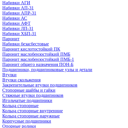
Набивки АГИ
Набивки АП-31
Набивки АПР-31
Набивки АС
Набивки АФТ
Набивки ЛП-31
Набивки ХБП-31
Паронит
Набивки безасбестовые
Паронит кислотостойкий ПК
Паронит маслобензостойкий ПМБ
Паронит маслобензостойкий ПМБ-1
Паронит общего назначения ПОН-Б
Подшипники, подшипниковые узлы и детали
Втулки
Втулки скольжения
Закрепительные втулки подшипников
Стопорные шайбы и гайки
Стяжные втулки подшипников
Игольчатые подшипники
Кольца стопорные
Кольца стопорные внутренние
Кольца стопорные наружные
Корпусные подшипники
Опорные ролики