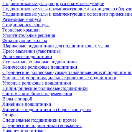
Подшипниковые узлы, корпуса и комплектующие
Подшипниковые узлы и комплектующие для пищевого оборуд
Подшипниковые узлы и комплектующие основного применени
Разъемные корпуса
Стационарные корпуса
Торцевые крышки
Уплотнительные решения
Фиксирующие кольца
Шариковые подшипники для подшипниковых узлов
Пресс-маслёнки (тавотницы)
Роликовые подшипники
Игольчатые роликовые подшипники
Конические роликовые подшипники
Сферические роликовые (самоустанавливающиеся) подшипник
Упорные и упорно-радиальные роликовые подшипники
Упорные роликовые подшипники
Цилиндрические роликовые подшипники
Системы линейного перемещения
Валы с опорой
Линейные подшипники
Линейные подшипники в сборе с корпусом
Опоры
Специальные подшипники и прочее
Сферические подшипники скольжения
Наконечники штоков