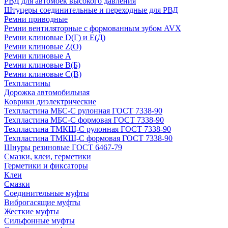
РВД для автомоек высокого давления
Штуцеры соединительные и переходные для РВД
Ремни приводные
Ремни вентиляторные с формованным зубом AVX
Ремни клиновые D(Г) и Е(Д)
Ремни клиновые Z(О)
Ремни клиновые А
Ремни клиновые В(Б)
Ремни клиновые С(В)
Техпластины
Дорожка автомобильная
Коврики диэлектрические
Техпластина МБС-С рулонная ГОСТ 7338-90
Техпластина МБС-С формовая ГОСТ 7338-90
Техпластина ТМКЩ-С рулонная ГОСТ 7338-90
Техпластина ТМКЩ-С формовая ГОСТ 7338-90
Шнуры резиновые ГОСТ 6467-79
Смазки, клеи, герметики
Герметики и фиксаторы
Клеи
Смазки
Соединительные муфты
Виброгасящие муфты
Жесткие муфты
Сильфонные муфты