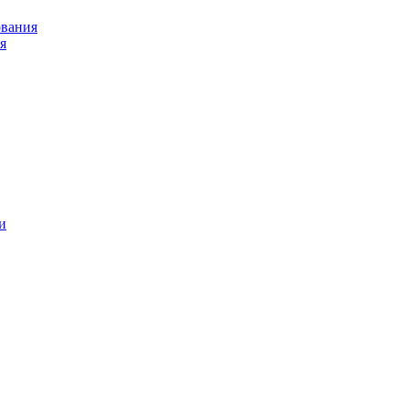
ования
я
и