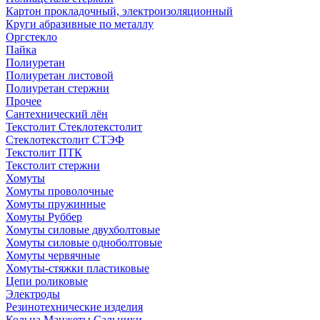
Картон прокладочный, электроизоляционный
Круги абразивные по металлу
Оргстекло
Пайка
Полиуретан
Полиуретан листовой
Полиуретан стержни
Прочее
Сантехнический лён
Текстолит Стеклотекстолит
Стеклотекстолит СТЭФ
Текстолит ПТК
Текстолит стержни
Хомуты
Хомуты проволочные
Хомуты пружинные
Хомуты Руббер
Хомуты силовые двухболтовые
Хомуты силовые одноболтовые
Хомуты червячные
Хомуты-стяжки пластиковые
Цепи роликовые
Электроды
Резинотехнические изделия
Кольца Манжеты Сальники