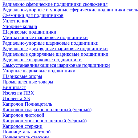
Радиально сферические подшипники скольжения
Радиально-упорные и упорные сферические подшипники скол
Съемники для подшипников
Уплотнения
Упорные кольца
Шариковые подшипники
Миниатюрные шариковые подшипники
Радиально-упорные шариковые подшипники
Радиальные двухрядные шариковые подшипники
Радиальные однорядные шариковые подшипники
Радиальные шариковые подшипники
Самоустанавливающиеся шариковые подшипники
Упорные шариковые подшипники
Шариковые опоры
Промышленные товары
Винипласт
Изолента ПВХ
Изолента ХБ
Капролон Полиацеталь
Капролон графитонаполненный (чёрный)
Капролон листовой
Капролон маслонаполненный (чёрный)
Капролон стержни
Полиацеталь листовой
Полиацеталь стержни