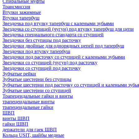
Спиральные муфты
Трансмиссия
Втулки зажимные
Втулки тапербуш
Звездочка под втулку тапербуш c калеными зубьями
Звездочка со ступицей (чугун) под втулку тапербуш для цепи
Звездочка специального стандарта со ступицей
Звездочки без ступицы под расточку
Звездочки двойные для однорядных цепей под тапербуш
Звездочки под втулку тапербуш
Звездочки под расточку со ступицей с калеными зубьями
Звездочки со ступицей (чугун) под расточку
Звездочки со ступицей под расточку
Зубчатые рейки
Зубчатые шестерни без ступицы
Зубчатые шестерни под расточку со ступицей и калеными зубь
Зубчатые шестерни со ступицей
Трапецеидальные гайки и винты
трапецеидальные винты
трапецеидальные гайки
ШВП
винты ШВП
гайки ШВП
держатели для гаек ШВП
Кольца USIT, шайбы медные