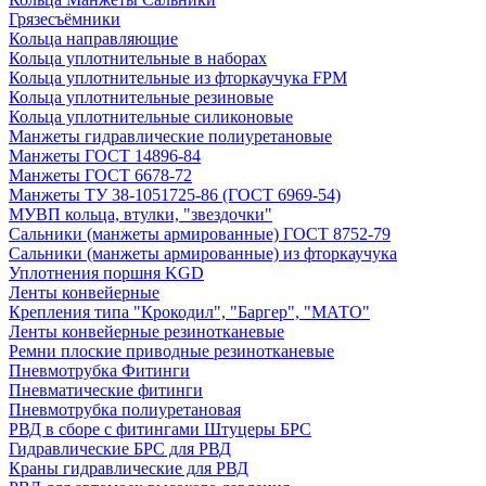
Грязесъёмники
Кольца направляющие
Кольца уплотнительные в наборах
Кольца уплотнительные из фторкаучука FPM
Кольца уплотнительные резиновые
Кольца уплотнительные силиконовые
Манжеты гидравлические полиуретановые
Манжеты ГОСТ 14896-84
Манжеты ГОСТ 6678-72
Манжеты ТУ 38-1051725-86 (ГОСТ 6969-54)
МУВП кольца, втулки, "звездочки"
Сальники (манжеты армированные) ГОСТ 8752-79
Сальники (манжеты армированные) из фторкаучука
Уплотнения поршня KGD
Ленты конвейерные
Крепления типа "Крокодил", "Баргер", "МАТО"
Ленты конвейерные резинотканевые
Ремни плоские приводные резинотканевые
Пневмотрубка Фитинги
Пневматические фитинги
Пневмотрубка полиуретановая
РВД в сборе с фитингами Штуцеры БРС
Гидравлические БРС для РВД
Краны гидравлические для РВД