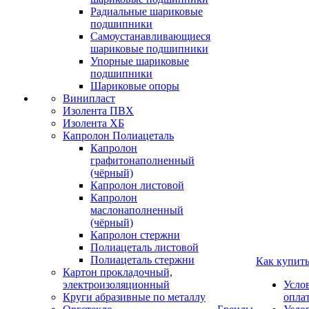
Радиальные шариковые
подшипники
Самоустанавливающиеся
шариковые подшипники
Упорные шариковые
подшипники
Шариковые опоры
Винипласт
Изолента ПВХ
Изолента ХБ
Капролон Полиацеталь
Капролон
графитонаполненный
(чёрный)
Капролон листовой
Капролон
маслонаполненный
(чёрный)
Капролон стержни
Полиацеталь листовой
Полиацеталь стержни
Как купит
Картон прокладочный,
электроизоляционный
Усло
Круги абразивные по металлу
опла