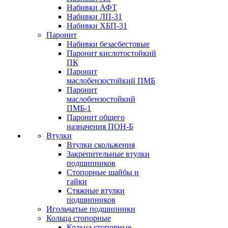
Набивки АФТ
Набивки ЛП-31
Набивки ХБП-31
Паронит
Набивки безасбестовые
Паронит кислотостойкий
ПК
Паронит
маслобензостойкий ПМБ
Паронит
маслобензостойкий
ПМБ-1
Паронит общего
назначения ПОН-Б
Втулки
Втулки скольжения
Закрепительные втулки
подшипников
Стопорные шайбы и
гайки
Стяжные втулки
подшипников
Игольчатые подшипники
Кольца стопорные
Кольца стопорные