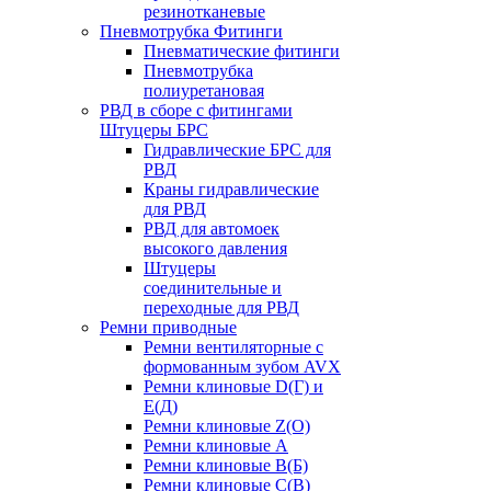
резинотканевые
Пневмотрубка Фитинги
Пневматические фитинги
Пневмотрубка
полиуретановая
РВД в сборе с фитингами
Штуцеры БРС
Гидравлические БРС для
РВД
Краны гидравлические
для РВД
РВД для автомоек
высокого давления
Штуцеры
соединительные и
переходные для РВД
Ремни приводные
Ремни вентиляторные с
формованным зубом AVX
Ремни клиновые D(Г) и
Е(Д)
Ремни клиновые Z(О)
Ремни клиновые А
Ремни клиновые В(Б)
Ремни клиновые С(В)