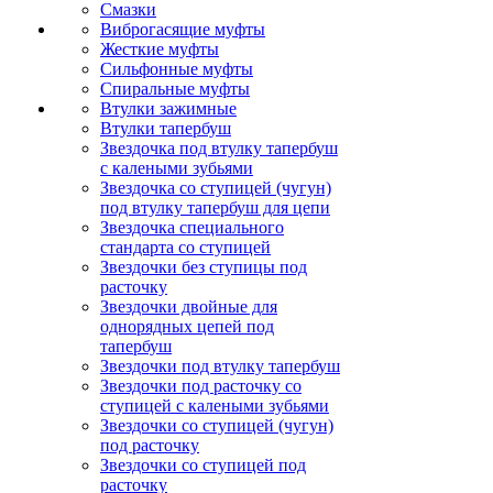
Смазки
Виброгасящие муфты
Жесткие муфты
Сильфонные муфты
Спиральные муфты
Втулки зажимные
Втулки тапербуш
Звездочка под втулку тапербуш
c калеными зубьями
Звездочка со ступицей (чугун)
под втулку тапербуш для цепи
Звездочка специального
стандарта со ступицей
Звездочки без ступицы под
расточку
Звездочки двойные для
однорядных цепей под
тапербуш
Звездочки под втулку тапербуш
Звездочки под расточку со
ступицей с калеными зубьями
Звездочки со ступицей (чугун)
под расточку
Звездочки со ступицей под
расточку