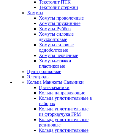
Текстолит ПТК
Текстолит стержни
Хомуты
Хомуты проволочные
Хомуты пружинные
Хомуты Руббер
Хомуты силовые
двухболтовые
Хомуты силовые
одноболтовые
Хомуты червячные
Хомуты-стяжки
пластиковые
Цепи роликовые
Электроды
Кольца Манжеты Сальники
Грязесъёмники
Кольца направляющие
Кольца уплотнительные в
наборах
Кольца уплотнительные
из фторкаучука FPM
Кольца уплотнительные
резиновые
Кольца уплотнительные