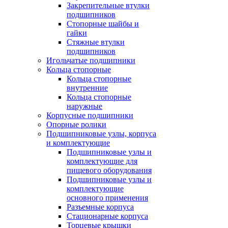
Закрепительные втулки
подшипников
Стопорные шайбы и
гайки
Стяжные втулки
подшипников
Игольчатые подшипники
Кольца стопорные
Кольца стопорные
внутренние
Кольца стопорные
наружные
Корпусные подшипники
Опорные ролики
Подшипниковые узлы, корпуса
и комплектующие
Подшипниковые узлы и
комплектующие для
пищевого оборудования
Подшипниковые узлы и
комплектующие
основного применения
Разъемные корпуса
Стационарные корпуса
Торцевые крышки