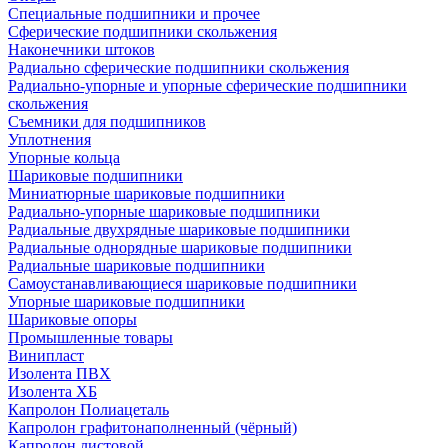
Специальные подшипники и прочее
Сферические подшипники скольжения
Наконечники штоков
Радиально сферические подшипники скольжения
Радиально-упорные и упорные сферические подшипники
скольжения
Съемники для подшипников
Уплотнения
Упорные кольца
Шариковые подшипники
Миниатюрные шариковые подшипники
Радиально-упорные шариковые подшипники
Радиальные двухрядные шариковые подшипники
Радиальные однорядные шариковые подшипники
Радиальные шариковые подшипники
Самоустанавливающиеся шариковые подшипники
Упорные шариковые подшипники
Шариковые опоры
Промышленные товары
Винипласт
Изолента ПВХ
Изолента ХБ
Капролон Полиацеталь
Капролон графитонаполненный (чёрный)
Капролон листовой