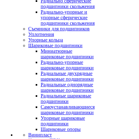
Радиально сферические
подшипники скольжения
Радиально-упорные и
упорные сферические
подшипники скольжения
Съемники для подшипников
Уплотнения
Упорные кольца
Шариковые подшипники
Миниатюрные
шариковые подшипники
Радиально-упорные
шариковые подшипники
Радиальные двухрядные
шариковые подшипники
Радиальные однорядные
шариковые подшипники
Радиальные шариковые
подшипники
Самоустанавливающиеся
шариковые подшипники
Упорные шариковые
подшипники
Шариковые опоры
Винипласт