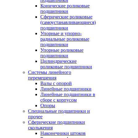
подшипники
Конические роликовые
подшипники
Сферические роликовые
(самоустанавливающиеся)
подшипники
Упорные и упорно-
радиальные роликовые
подшипники
Упорные роликовые
подшипники
Цилиндрические
роликовые подшипники
Системы линейного
перемещения
Валы с опорой
Линейные подшипники
Линейные подшипники в
сборе с корпусом
Опоры
Специальные подшипники и
прочее
Сферические подшипники
скольжения
Наконечники штоков