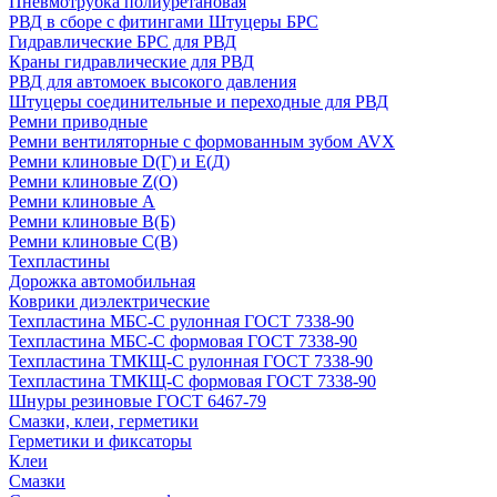
Пневмотрубка полиуретановая
РВД в сборе с фитингами Штуцеры БРС
Гидравлические БРС для РВД
Краны гидравлические для РВД
РВД для автомоек высокого давления
Штуцеры соединительные и переходные для РВД
Ремни приводные
Ремни вентиляторные с формованным зубом AVX
Ремни клиновые D(Г) и Е(Д)
Ремни клиновые Z(О)
Ремни клиновые А
Ремни клиновые В(Б)
Ремни клиновые С(В)
Техпластины
Дорожка автомобильная
Коврики диэлектрические
Техпластина МБС-С рулонная ГОСТ 7338-90
Техпластина МБС-С формовая ГОСТ 7338-90
Техпластина ТМКЩ-С рулонная ГОСТ 7338-90
Техпластина ТМКЩ-С формовая ГОСТ 7338-90
Шнуры резиновые ГОСТ 6467-79
Смазки, клеи, герметики
Герметики и фиксаторы
Клеи
Смазки