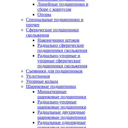
Линейные подшипники в
сборе с корпусом
Опоры
Специальные подшипники и
прочее
Сферические подшипники
скольжения
Наконечники штоков
Радиально сферические
подшипники скольжения
Радиально-упорные и
упорные сферические
подшипники скольжения
Съемники для подшипников
Уплотнения
Упорные кольца
Шариковые подшипники
Миниатюрные
шариковые подшипники
Радиально-упорные
шариковые подшипники
Радиальные двухрядные
шариковые подшипники
Радиальные однорядные
шариковые подшипники