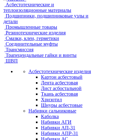
Асбестотехнические и
теплоизоляционные материалы
Подшипники, подшипниковые узлы и
детали
Промышленные товары
Резинотехнические изделия
Смазки, клеи, герметики
Соединительные муфты
Трансмиссия
Трапецеидальные гайки и винты
ШВП
Асбестотехнические изделия
Картон асбестовый
Лента асбестовая
Лист асбостальной
Ткань асбестовая
Хризотил
Шнуры асбестовые
Набивки сальниковые
Каболка
Набивки АГИ
Набивки АП-31
Набивки АПР-31
Набивки АС