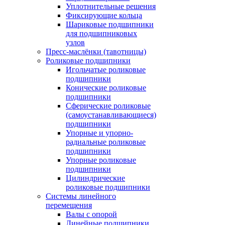
Уплотнительные решения
Фиксирующие кольца
Шариковые подшипники
для подшипниковых
узлов
Пресс-маслёнки (тавотницы)
Роликовые подшипники
Игольчатые роликовые
подшипники
Конические роликовые
подшипники
Сферические роликовые
(самоустанавливающиеся)
подшипники
Упорные и упорно-
радиальные роликовые
подшипники
Упорные роликовые
подшипники
Цилиндрические
роликовые подшипники
Системы линейного
перемещения
Валы с опорой
Линейные подшипники