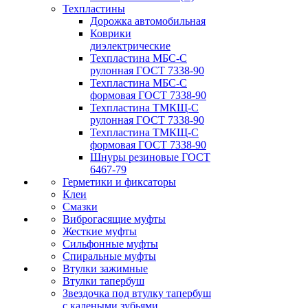
Техпластины
Дорожка автомобильная
Коврики
диэлектрические
Техпластина МБС-С
рулонная ГОСТ 7338-90
Техпластина МБС-С
формовая ГОСТ 7338-90
Техпластина ТМКЩ-С
рулонная ГОСТ 7338-90
Техпластина ТМКЩ-С
формовая ГОСТ 7338-90
Шнуры резиновые ГОСТ
6467-79
Герметики и фиксаторы
Клеи
Смазки
Виброгасящие муфты
Жесткие муфты
Сильфонные муфты
Спиральные муфты
Втулки зажимные
Втулки тапербуш
Звездочка под втулку тапербуш
c калеными зубьями