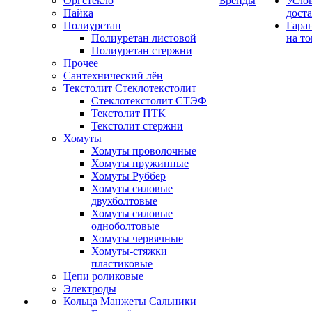
Оргстекло
Бренды
Усло
Пайка
дост
Полиуретан
Гара
Полиуретан листовой
на то
Полиуретан стержни
Прочее
Сантехнический лён
Текстолит Стеклотекстолит
Стеклотекстолит СТЭФ
Текстолит ПТК
Текстолит стержни
Хомуты
Хомуты проволочные
Хомуты пружинные
Хомуты Руббер
Хомуты силовые
двухболтовые
Хомуты силовые
одноболтовые
Хомуты червячные
Хомуты-стяжки
пластиковые
Цепи роликовые
Электроды
Кольца Манжеты Сальники