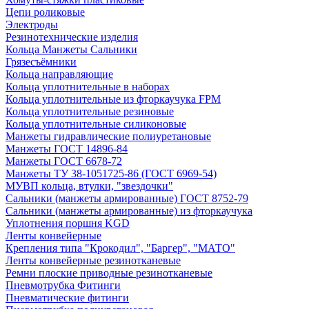
Цепи роликовые
Электроды
Резинотехнические изделия
Кольца Манжеты Сальники
Грязесъёмники
Кольца направляющие
Кольца уплотнительные в наборах
Кольца уплотнительные из фторкаучука FPM
Кольца уплотнительные резиновые
Кольца уплотнительные силиконовые
Манжеты гидравлические полиуретановые
Манжеты ГОСТ 14896-84
Манжеты ГОСТ 6678-72
Манжеты ТУ 38-1051725-86 (ГОСТ 6969-54)
МУВП кольца, втулки, "звездочки"
Сальники (манжеты армированные) ГОСТ 8752-79
Сальники (манжеты армированные) из фторкаучука
Уплотнения поршня KGD
Ленты конвейерные
Крепления типа "Крокодил", "Баргер", "МАТО"
Ленты конвейерные резинотканевые
Ремни плоские приводные резинотканевые
Пневмотрубка Фитинги
Пневматические фитинги