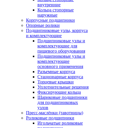
внутренние
Кольца стопорные
наружные
Корпусные подшипники
Опорные ролики
Подшипниковые узлы, корпуса
и комплектующие
Подшипниковые узлы и
комплектующие для
пищевого оборудования
Подшипниковые узлы и
комплектующие
основного применения
Разъемные корпуса
Стационарные корпуса
Торцевые крышки
Уплотнительные решения
Фиксирующие кольца
Шариковые подшипники
для подшипниковых
узлов
Пресс-маслёнки (тавотницы)
Роликовые подшипники
Игольчатые роликовые