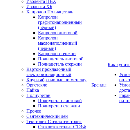
Изолента ПВХ
Изолента ХБ
Капролон Полиацеталь
Капролон
графитонаполненный
(чёрный)
Капролон листовой
Капролон
маслонаполненный
(чёрный)
Капролон стержни
Полиацеталь листовой
Полиацеталь стержни
Как купит
Картон прокладочный,
электроизоляционный
Усло
Круги абразивные по металлу
опла
Оргстекло
Бренды
Усло
Пайка
дост
Полиуретан
Гара
Полиуретан листовой
на то
Полиуретан стержни
Прочее
Сантехнический лён
Текстолит Стеклотекстолит
Стеклотекстолит СТЭФ