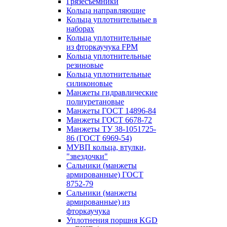
Грязесъёмники
Кольца направляющие
Кольца уплотнительные в
наборах
Кольца уплотнительные
из фторкаучука FPM
Кольца уплотнительные
резиновые
Кольца уплотнительные
силиконовые
Манжеты гидравлические
полиуретановые
Манжеты ГОСТ 14896-84
Манжеты ГОСТ 6678-72
Манжеты ТУ 38-1051725-
86 (ГОСТ 6969-54)
МУВП кольца, втулки,
"звездочки"
Сальники (манжеты
армированные) ГОСТ
8752-79
Сальники (манжеты
армированные) из
фторкаучука
Уплотнения поршня KGD