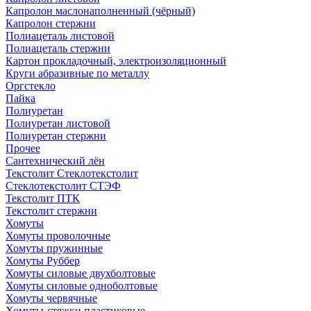
Капролон маслонаполненный (чёрный)
Капролон стержни
Полиацеталь листовой
Полиацеталь стержни
Картон прокладочный, электроизоляционный
Круги абразивные по металлу
Оргстекло
Пайка
Полиуретан
Полиуретан листовой
Полиуретан стержни
Прочее
Сантехнический лён
Текстолит Стеклотекстолит
Стеклотекстолит СТЭФ
Текстолит ПТК
Текстолит стержни
Хомуты
Хомуты проволочные
Хомуты пружинные
Хомуты Руббер
Хомуты силовые двухболтовые
Хомуты силовые одноболтовые
Хомуты червячные
Хомуты-стяжки пластиковые