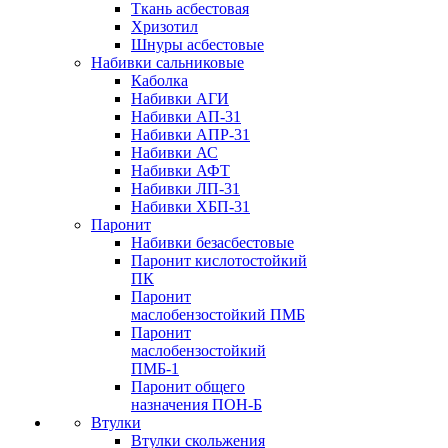
Ткань асбестовая
Хризотил
Шнуры асбестовые
Набивки сальниковые
Каболка
Набивки АГИ
Набивки АП-31
Набивки АПР-31
Набивки АС
Набивки АФТ
Набивки ЛП-31
Набивки ХБП-31
Паронит
Набивки безасбестовые
Паронит кислотостойкий
ПК
Паронит
маслобензостойкий ПМБ
Паронит
маслобензостойкий
ПМБ-1
Паронит общего
назначения ПОН-Б
Втулки
Втулки скольжения