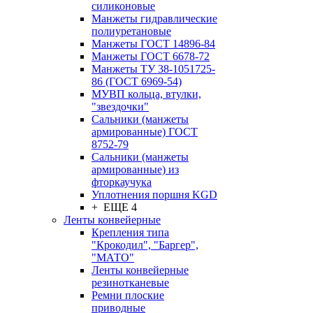
силиконовые
Манжеты гидравлические
полиуретановые
Манжеты ГОСТ 14896-84
Манжеты ГОСТ 6678-72
Манжеты ТУ 38-1051725-
86 (ГОСТ 6969-54)
МУВП кольца, втулки,
"звездочки"
Сальники (манжеты
армированные) ГОСТ
8752-79
Сальники (манжеты
армированные) из
фторкаучука
Уплотнения поршня KGD
+ ЕЩЕ 4
Ленты конвейерные
Крепления типа
"Крокодил", "Баргер",
"МАТО"
Ленты конвейерные
резинотканевые
Ремни плоские
приводные