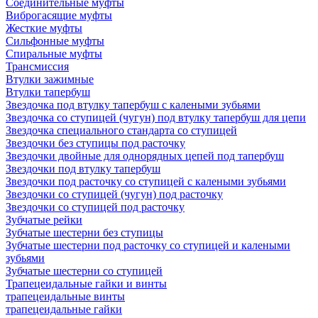
Соединительные муфты
Виброгасящие муфты
Жесткие муфты
Сильфонные муфты
Спиральные муфты
Трансмиссия
Втулки зажимные
Втулки тапербуш
Звездочка под втулку тапербуш c калеными зубьями
Звездочка со ступицей (чугун) под втулку тапербуш для цепи
Звездочка специального стандарта со ступицей
Звездочки без ступицы под расточку
Звездочки двойные для однорядных цепей под тапербуш
Звездочки под втулку тапербуш
Звездочки под расточку со ступицей с калеными зубьями
Звездочки со ступицей (чугун) под расточку
Звездочки со ступицей под расточку
Зубчатые рейки
Зубчатые шестерни без ступицы
Зубчатые шестерни под расточку со ступицей и калеными
зубьями
Зубчатые шестерни со ступицей
Трапецеидальные гайки и винты
трапецеидальные винты
трапецеидальные гайки