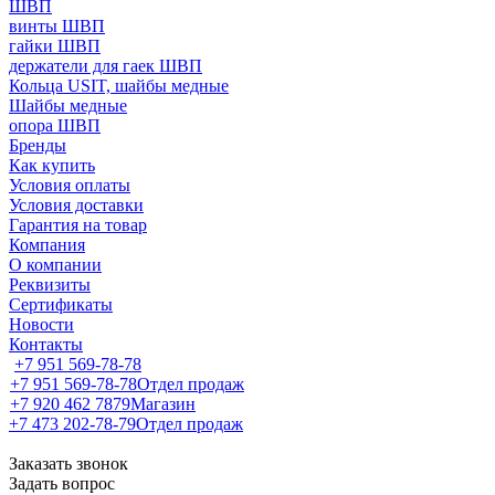
ШВП
винты ШВП
гайки ШВП
держатели для гаек ШВП
Кольца USIT, шайбы медные
Шайбы медные
опора ШВП
Бренды
Как купить
Условия оплаты
Условия доставки
Гарантия на товар
Компания
О компании
Реквизиты
Сертификаты
Новости
Контакты
+7 951 569-78-78
+7 951 569-78-78
Отдел продаж
+7 920 462 7879
Магазин
+7 473 202-78-79
Отдел продаж
Заказать звонок
Задать вопрос