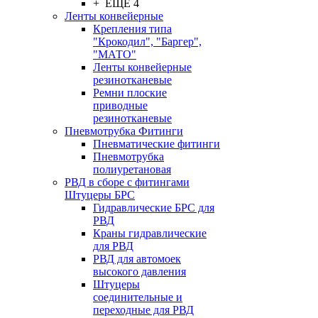
+ ЕЩЕ 4
Ленты конвейерные
Крепления типа
"Крокодил", "Баргер",
"МАТО"
Ленты конвейерные
резинотканевые
Ремни плоские
приводные
резинотканевые
Пневмотрубка Фитинги
Пневматические фитинги
Пневмотрубка
полиуретановая
РВД в сборе с фитингами
Штуцеры БРС
Гидравлические БРС для
РВД
Краны гидравлические
для РВД
РВД для автомоек
высокого давления
Штуцеры
соединительные и
переходные для РВД