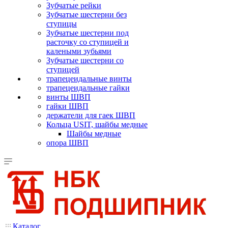
Зубчатые рейки
Зубчатые шестерни без
ступицы
Зубчатые шестерни под
расточку со ступицей и
калеными зубьями
Зубчатые шестерни со
ступицей
трапецеидальные винты
трапецеидальные гайки
винты ШВП
гайки ШВП
держатели для гаек ШВП
Кольца USIT, шайбы медные
Шайбы медные
опора ШВП
Каталог