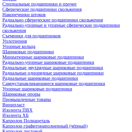
Специальные подшипники и прочее
Сферические подшипники скольжения
Наконечники штоков
Радиально сферические подшипники скольжения
Радиально-упорные и упорные сферические подшипники
скольжения
Съемники для подшипников
Уплотнения
Упорные кольца
Шариковые подшипники
Миниатюрные шариковые подшипники
Радиально-упорные шариковые подшипники
Радиальные двухрядные шариковые подшипники
Радиальные однорядные шариковые подшипники
Радиальные шариковые подшипники
Самоустанавливающиеся шариковые подшипники
Упорные шариковые подшипники
Шариковые опоры
Промышленные товары
Винипласт
Изолента ПВХ
Изолента ХБ
Капролон Полиацеталь
Капролон графитонаполненный (чёрный)
Капролон листовой