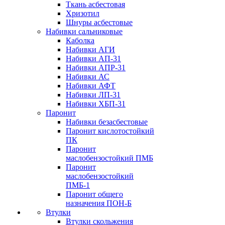
Ткань асбестовая
Хризотил
Шнуры асбестовые
Набивки сальниковые
Каболка
Набивки АГИ
Набивки АП-31
Набивки АПР-31
Набивки АС
Набивки АФТ
Набивки ЛП-31
Набивки ХБП-31
Паронит
Набивки безасбестовые
Паронит кислотостойкий
ПК
Паронит
маслобензостойкий ПМБ
Паронит
маслобензостойкий
ПМБ-1
Паронит общего
назначения ПОН-Б
Втулки
Втулки скольжения