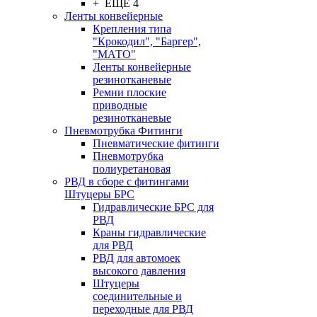
+ ЕЩЕ 4
Ленты конвейерные
Крепления типа
"Крокодил", "Баргер",
"МАТО"
Ленты конвейерные
резинотканевые
Ремни плоские
приводные
резинотканевые
Пневмотрубка Фитинги
Пневматические фитинги
Пневмотрубка
полиуретановая
РВД в сборе с фитингами
Штуцеры БРС
Гидравлические БРС для
РВД
Краны гидравлические
для РВД
РВД для автомоек
высокого давления
Штуцеры
соединительные и
переходные для РВД