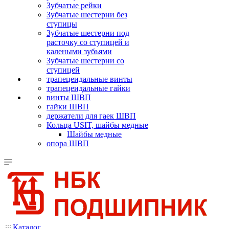
Зубчатые рейки
Зубчатые шестерни без
ступицы
Зубчатые шестерни под
расточку со ступицей и
калеными зубьями
Зубчатые шестерни со
ступицей
трапецеидальные винты
трапецеидальные гайки
винты ШВП
гайки ШВП
держатели для гаек ШВП
Кольца USIT, шайбы медные
Шайбы медные
опора ШВП
Каталог