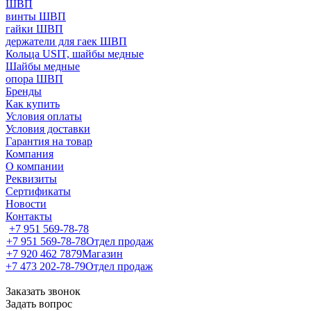
ШВП
винты ШВП
гайки ШВП
держатели для гаек ШВП
Кольца USIT, шайбы медные
Шайбы медные
опора ШВП
Бренды
Как купить
Условия оплаты
Условия доставки
Гарантия на товар
Компания
О компании
Реквизиты
Сертификаты
Новости
Контакты
+7 951 569-78-78
+7 951 569-78-78
Отдел продаж
+7 920 462 7879
Магазин
+7 473 202-78-79
Отдел продаж
Заказать звонок
Задать вопрос