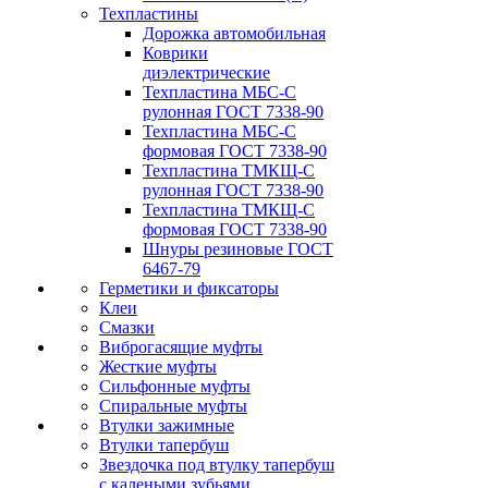
Техпластины
Дорожка автомобильная
Коврики
диэлектрические
Техпластина МБС-С
рулонная ГОСТ 7338-90
Техпластина МБС-С
формовая ГОСТ 7338-90
Техпластина ТМКЩ-С
рулонная ГОСТ 7338-90
Техпластина ТМКЩ-С
формовая ГОСТ 7338-90
Шнуры резиновые ГОСТ
6467-79
Герметики и фиксаторы
Клеи
Смазки
Виброгасящие муфты
Жесткие муфты
Сильфонные муфты
Спиральные муфты
Втулки зажимные
Втулки тапербуш
Звездочка под втулку тапербуш
c калеными зубьями