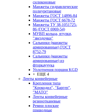
силиконовые
Манжеты гидравлические
полиуретановые
Манжеты ГОСТ 14896-84
Манжеты ГОСТ 6678-72
Манжеты ТУ 38-1051725-
86 (ГОСТ 6969-54)
МУВП кольца, втулки,
"звездочки"
Сальники (манжеты
армированные) ГОСТ
8752-79
Сальники (манжеты
армированные) из
фторкаучука
Уплотнения поршня KGD
+ ЕЩЕ 4
Ленты конвейерные
Крепления типа
"Крокодил", "Баргер",
"МАТО"
Ленты конвейерные
резинотканевые
Ремни плоские
приводные