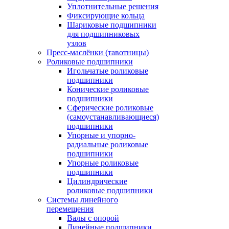
Уплотнительные решения
Фиксирующие кольца
Шариковые подшипники
для подшипниковых
узлов
Пресс-маслёнки (тавотницы)
Роликовые подшипники
Игольчатые роликовые
подшипники
Конические роликовые
подшипники
Сферические роликовые
(самоустанавливающиеся)
подшипники
Упорные и упорно-
радиальные роликовые
подшипники
Упорные роликовые
подшипники
Цилиндрические
роликовые подшипники
Системы линейного
перемещения
Валы с опорой
Линейные подшипники