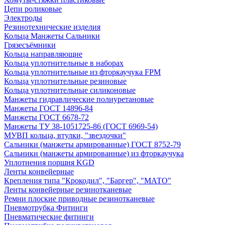
Цепи роликовые
Электроды
Резинотехнические изделия
Кольца Манжеты Сальники
Грязесъёмники
Кольца направляющие
Кольца уплотнительные в наборах
Кольца уплотнительные из фторкаучука FPM
Кольца уплотнительные резиновые
Кольца уплотнительные силиконовые
Манжеты гидравлические полиуретановые
Манжеты ГОСТ 14896-84
Манжеты ГОСТ 6678-72
Манжеты ТУ 38-1051725-86 (ГОСТ 6969-54)
МУВП кольца, втулки, "звездочки"
Сальники (манжеты армированные) ГОСТ 8752-79
Сальники (манжеты армированные) из фторкаучука
Уплотнения поршня KGD
Ленты конвейерные
Крепления типа "Крокодил", "Баргер", "МАТО"
Ленты конвейерные резинотканевые
Ремни плоские приводные резинотканевые
Пневмотрубка Фитинги
Пневматические фитинги