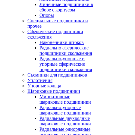
Линейные подшипники в
сборе с корпусом
Опоры
Специальные подшипники и
прочее
Сферические подшипники
скольжения
Наконечники штоков
Радиально сферические
подшипники скольжения
Радиально-упорные и
упорные сферические
подшипники скольжения
Съемники для подшипников
Уплотнения
Упорные кольца
Шариковые подшипники
Миниатюрные
шариковые подшипники
Радиально-упорные
шариковые подшипники
Радиальные двухрядные
шариковые подшипники
Радиальные однорядные
шариковые подшипники