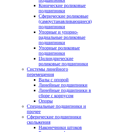
подшипники
Конические роликовые
подшипники
Сферические роликовые
(самоустанавливающиеся)
подшипники
Упорные и упорно-
радиальные роликовые
подшипники
Упорные роликовые
подшипники
Цилиндрические
роликовые подшипники
Системы линейного
перемещения
Валы с опорой
Линейные подшипники
Линейные подшипники в
сборе с корпусом
Опоры
Специальные подшипники и
прочее
Сферические подшипники
скольжения
Наконечники штоков