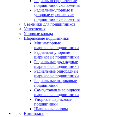
Радиально сферические
подшипники скольжения
Радиально-упорные и
упорные сферические
подшипники скольжения
Съемники для подшипников
Уплотнения
Упорные кольца
Шариковые подшипники
Миниатюрные
шариковые подшипники
Радиально-упорные
шариковые подшипники
Радиальные двухрядные
шариковые подшипники
Радиальные однорядные
шариковые подшипники
Радиальные шариковые
подшипники
Самоустанавливающиеся
шариковые подшипники
Упорные шариковые
подшипники
Шариковые опоры
Винипласт