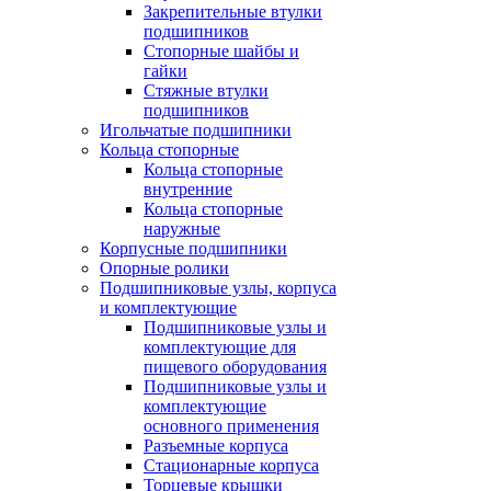
Закрепительные втулки
подшипников
Стопорные шайбы и
гайки
Стяжные втулки
подшипников
Игольчатые подшипники
Кольца стопорные
Кольца стопорные
внутренние
Кольца стопорные
наружные
Корпусные подшипники
Опорные ролики
Подшипниковые узлы, корпуса
и комплектующие
Подшипниковые узлы и
комплектующие для
пищевого оборудования
Подшипниковые узлы и
комплектующие
основного применения
Разъемные корпуса
Стационарные корпуса
Торцевые крышки