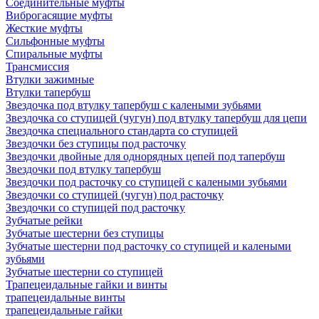
Соединительные муфты
Виброгасящие муфты
Жесткие муфты
Сильфонные муфты
Спиральные муфты
Трансмиссия
Втулки зажимные
Втулки тапербуш
Звездочка под втулку тапербуш c калеными зубьями
Звездочка со ступицей (чугун) под втулку тапербуш для цепи
Звездочка специального стандарта со ступицей
Звездочки без ступицы под расточку
Звездочки двойные для однорядных цепей под тапербуш
Звездочки под втулку тапербуш
Звездочки под расточку со ступицей с калеными зубьями
Звездочки со ступицей (чугун) под расточку
Звездочки со ступицей под расточку
Зубчатые рейки
Зубчатые шестерни без ступицы
Зубчатые шестерни под расточку со ступицей и калеными
зубьями
Зубчатые шестерни со ступицей
Трапецеидальные гайки и винты
трапецеидальные винты
трапецеидальные гайки