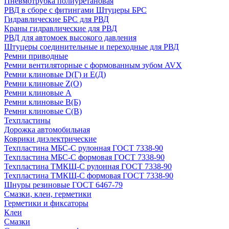
Пневмотрубка полиуретановая
РВД в сборе с фитингами Штуцеры БРС
Гидравлические БРС для РВД
Краны гидравлические для РВД
РВД для автомоек высокого давления
Штуцеры соединительные и переходные для РВД
Ремни приводные
Ремни вентиляторные с формованным зубом AVX
Ремни клиновые D(Г) и Е(Д)
Ремни клиновые Z(О)
Ремни клиновые А
Ремни клиновые В(Б)
Ремни клиновые С(В)
Техпластины
Дорожка автомобильная
Коврики диэлектрические
Техпластина МБС-С рулонная ГОСТ 7338-90
Техпластина МБС-С формовая ГОСТ 7338-90
Техпластина ТМКЩ-С рулонная ГОСТ 7338-90
Техпластина ТМКЩ-С формовая ГОСТ 7338-90
Шнуры резиновые ГОСТ 6467-79
Смазки, клеи, герметики
Герметики и фиксаторы
Клеи
Смазки