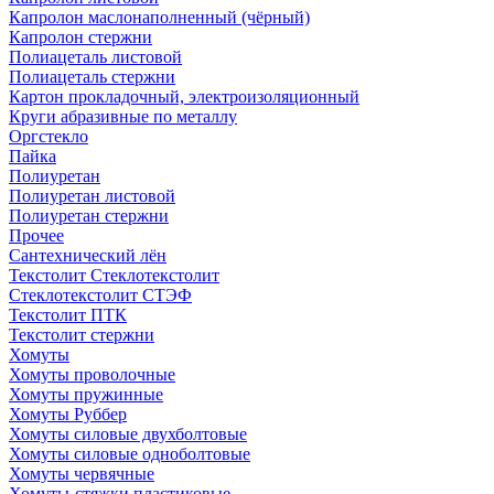
Капролон маслонаполненный (чёрный)
Капролон стержни
Полиацеталь листовой
Полиацеталь стержни
Картон прокладочный, электроизоляционный
Круги абразивные по металлу
Оргстекло
Пайка
Полиуретан
Полиуретан листовой
Полиуретан стержни
Прочее
Сантехнический лён
Текстолит Стеклотекстолит
Стеклотекстолит СТЭФ
Текстолит ПТК
Текстолит стержни
Хомуты
Хомуты проволочные
Хомуты пружинные
Хомуты Руббер
Хомуты силовые двухболтовые
Хомуты силовые одноболтовые
Хомуты червячные
Хомуты-стяжки пластиковые