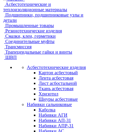
Асбестотехнические и
теплоизоляционные материалы
Подшипники, подшипниковые узлы и
детали
Промышленные товары
Резинотехнические изделия
Смазки, клеи, герметики
Соединительные муфты
Трансмиссия
Трапецеидальные гайки и винты
ШВП
Асбестотехнические изделия
Картон асбестовый
Лента асбестовая
Лист асбостальной
Ткань асбестовая
Хризотил
Шнуры асбестовые
Набивки сальниковые
Каболка
Набивки АГИ
Набивки АП-31
Набивки АПР-31
Набивки АС