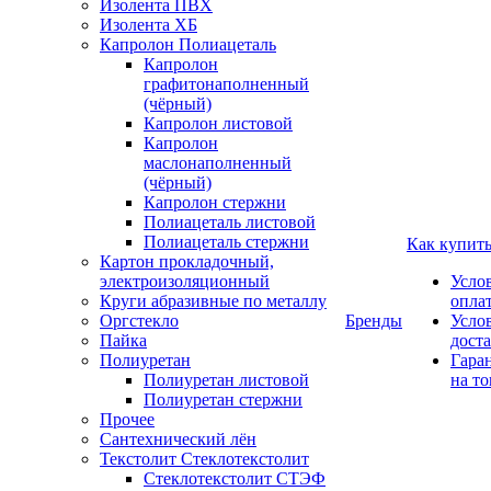
Изолента ПВХ
Изолента ХБ
Капролон Полиацеталь
Капролон
графитонаполненный
(чёрный)
Капролон листовой
Капролон
маслонаполненный
(чёрный)
Капролон стержни
Полиацеталь листовой
Полиацеталь стержни
Как купит
Картон прокладочный,
электроизоляционный
Усло
Круги абразивные по металлу
опла
Оргстекло
Бренды
Усло
Пайка
дост
Полиуретан
Гара
Полиуретан листовой
на то
Полиуретан стержни
Прочее
Сантехнический лён
Текстолит Стеклотекстолит
Стеклотекстолит СТЭФ