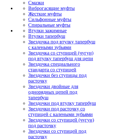
Смазки
Виброгасящие муфты
Жесткие муфты
Сильфонные муфты
Спиральные муфты
Втулки зажимные
Втулки тапербуш
Звездочка под втулку тапербуш
c калеными зубьями
Звездочка со ступицей (чугун)
под втулку тапербуш для цепи
Звездочка специального
стандарта со ступицей
Звездочки без ступицы под
расточку
Звездочки двойные для
однорядных цепей под
тапербуш
Звездочки под втулку тапербуш
Звездочки под расточку со
ступицей с калеными зубьями
Звездочки со ступицей (чугун)
под расточку
Звездочки со ступицей под
расточку