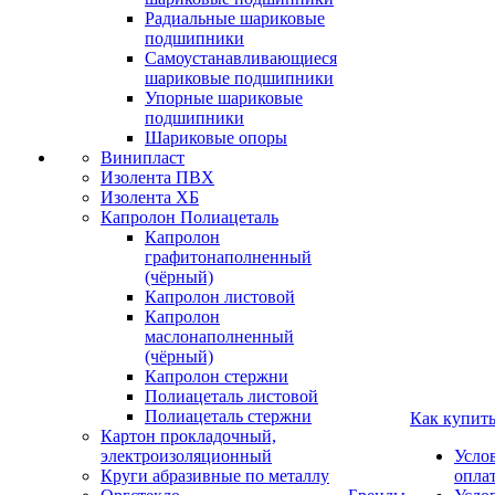
Радиальные шариковые
подшипники
Самоустанавливающиеся
шариковые подшипники
Упорные шариковые
подшипники
Шариковые опоры
Винипласт
Изолента ПВХ
Изолента ХБ
Капролон Полиацеталь
Капролон
графитонаполненный
(чёрный)
Капролон листовой
Капролон
маслонаполненный
(чёрный)
Капролон стержни
Полиацеталь листовой
Полиацеталь стержни
Как купит
Картон прокладочный,
электроизоляционный
Усло
Круги абразивные по металлу
опла