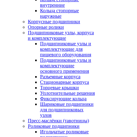
внутренние
Кольца стопорные
наружные
Корпусные подшипники
Опорные ролики
Подшипниковые узлы, корпуса
и комплектующие
Подшипниковые узлы и
комплектующие для
пищевого оборудования
Подшипниковые узлы и
комплектующие
основного применения
Разъемные корпуса
Стационарные корпуса
Торцевые крышки
Уплотнительные решения
Фиксирующие кольца
Шариковые подшипники
для подшипниковых
узлов
Пресс-маслёнки (тавотницы)
Роликовые подшипники
Игольчатые роликовые