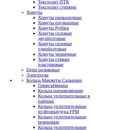
Текстолит ПТК
Текстолит стержни
Хомуты
Хомуты проволочные
Хомуты пружинные
Хомуты Руббер
Хомуты силовые
двухболтовые
Хомуты силовые
одноболтовые
Хомуты червячные
Хомуты-стяжки
пластиковые
Цепи роликовые
Электроды
Кольца Манжеты Сальники
Грязесъёмники
Кольца направляющие
Кольца уплотнительные в
наборах
Кольца уплотнительные
из фторкаучука FPM
Кольца уплотнительные
резиновые
Кольца уплотнительные