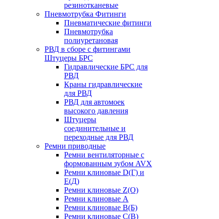
резинотканевые
Пневмотрубка Фитинги
Пневматические фитинги
Пневмотрубка
полиуретановая
РВД в сборе с фитингами
Штуцеры БРС
Гидравлические БРС для
РВД
Краны гидравлические
для РВД
РВД для автомоек
высокого давления
Штуцеры
соединительные и
переходные для РВД
Ремни приводные
Ремни вентиляторные с
формованным зубом AVX
Ремни клиновые D(Г) и
Е(Д)
Ремни клиновые Z(О)
Ремни клиновые А
Ремни клиновые В(Б)
Ремни клиновые С(В)