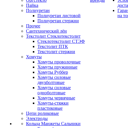
Оргстекло
Бренды
Усло
Пайка
дост
Полиуретан
Гара
Полиуретан листовой
на то
Полиуретан стержни
Прочее
Сантехнический лён
Текстолит Стеклотекстолит
Стеклотекстолит СТЭФ
Текстолит ПТК
Текстолит стержни
Хомуты
Хомуты проволочные
Хомуты пружинные
Хомуты Руббер
Хомуты силовые
двухболтовые
Хомуты силовые
одноболтовые
Хомуты червячные
Хомуты-стяжки
пластиковые
Цепи роликовые
Электроды
Кольца Манжеты Сальники