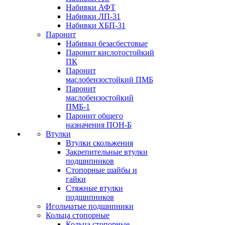
Набивки АФТ
Набивки ЛП-31
Набивки ХБП-31
Паронит
Набивки безасбестовые
Паронит кислотостойкий
ПК
Паронит
маслобензостойкий ПМБ
Паронит
маслобензостойкий
ПМБ-1
Паронит общего
назначения ПОН-Б
Втулки
Втулки скольжения
Закрепительные втулки
подшипников
Стопорные шайбы и
гайки
Стяжные втулки
подшипников
Игольчатые подшипники
Кольца стопорные
Кольца стопорные