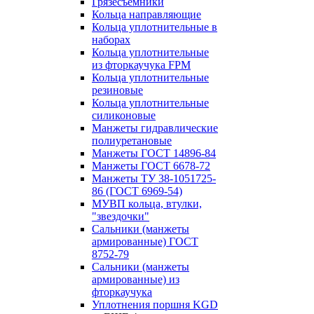
Грязесъёмники
Кольца направляющие
Кольца уплотнительные в
наборах
Кольца уплотнительные
из фторкаучука FPM
Кольца уплотнительные
резиновые
Кольца уплотнительные
силиконовые
Манжеты гидравлические
полиуретановые
Манжеты ГОСТ 14896-84
Манжеты ГОСТ 6678-72
Манжеты ТУ 38-1051725-
86 (ГОСТ 6969-54)
МУВП кольца, втулки,
"звездочки"
Сальники (манжеты
армированные) ГОСТ
8752-79
Сальники (манжеты
армированные) из
фторкаучука
Уплотнения поршня KGD