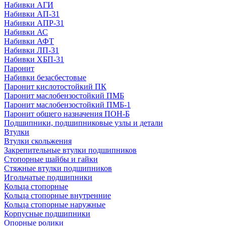
Набивки АГИ
Набивки АП-31
Набивки АПР-31
Набивки АС
Набивки АФТ
Набивки ЛП-31
Набивки ХБП-31
Паронит
Набивки безасбестовые
Паронит кислотостойкий ПК
Паронит маслобензостойкий ПМБ
Паронит маслобензостойкий ПМБ-1
Паронит общего назначения ПОН-Б
Подшипники, подшипниковые узлы и детали
Втулки
Втулки скольжения
Закрепительные втулки подшипников
Стопорные шайбы и гайки
Стяжные втулки подшипников
Игольчатые подшипники
Кольца стопорные
Кольца стопорные внутренние
Кольца стопорные наружные
Корпусные подшипники
Опорные ролики