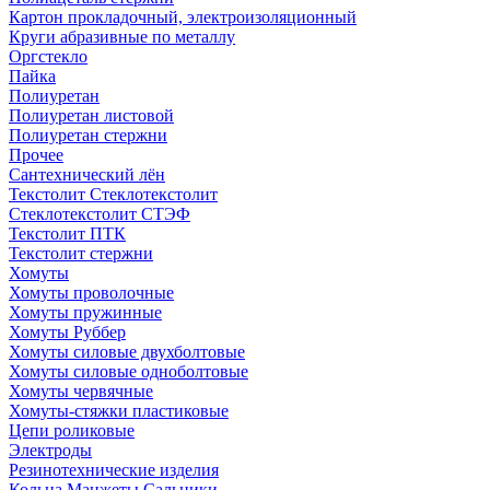
Картон прокладочный, электроизоляционный
Круги абразивные по металлу
Оргстекло
Пайка
Полиуретан
Полиуретан листовой
Полиуретан стержни
Прочее
Сантехнический лён
Текстолит Стеклотекстолит
Стеклотекстолит СТЭФ
Текстолит ПТК
Текстолит стержни
Хомуты
Хомуты проволочные
Хомуты пружинные
Хомуты Руббер
Хомуты силовые двухболтовые
Хомуты силовые одноболтовые
Хомуты червячные
Хомуты-стяжки пластиковые
Цепи роликовые
Электроды
Резинотехнические изделия
Кольца Манжеты Сальники