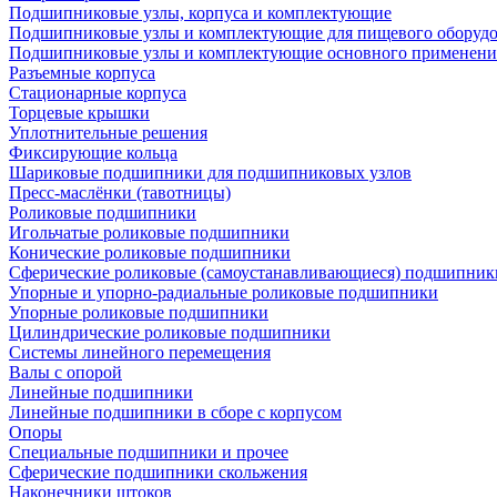
Подшипниковые узлы, корпуса и комплектующие
Подшипниковые узлы и комплектующие для пищевого оборуд
Подшипниковые узлы и комплектующие основного применени
Разъемные корпуса
Стационарные корпуса
Торцевые крышки
Уплотнительные решения
Фиксирующие кольца
Шариковые подшипники для подшипниковых узлов
Пресс-маслёнки (тавотницы)
Роликовые подшипники
Игольчатые роликовые подшипники
Конические роликовые подшипники
Сферические роликовые (самоустанавливающиеся) подшипник
Упорные и упорно-радиальные роликовые подшипники
Упорные роликовые подшипники
Цилиндрические роликовые подшипники
Системы линейного перемещения
Валы с опорой
Линейные подшипники
Линейные подшипники в сборе с корпусом
Опоры
Специальные подшипники и прочее
Сферические подшипники скольжения
Наконечники штоков