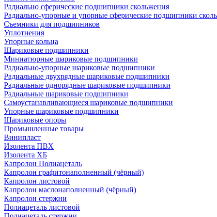
Радиально сферические подшипники скольжения
Радиально-упорные и упорные сферические подшипники скол
Съемники для подшипников
Уплотнения
Упорные кольца
Шариковые подшипники
Миниатюрные шариковые подшипники
Радиально-упорные шариковые подшипники
Радиальные двухрядные шариковые подшипники
Радиальные однорядные шариковые подшипники
Радиальные шариковые подшипники
Самоустанавливающиеся шариковые подшипники
Упорные шариковые подшипники
Шариковые опоры
Промышленные товары
Винипласт
Изолента ПВХ
Изолента ХБ
Капролон Полиацеталь
Капролон графитонаполненный (чёрный)
Капролон листовой
Капролон маслонаполненный (чёрный)
Капролон стержни
Полиацеталь листовой
Полиацеталь стержни