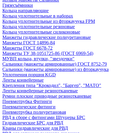
Грязесъёмники
Кольца направляющие
Кольца уплотнительные в наборах
Кольца уплотнительные из фторкаучука FPM
Кольца уплотнительные резиновые
Кольца уплотнительные силиконовые
Манжеты гидравлические полиуретановые
Манжеты ГОСТ 14896-84
Манжеты ГОСТ 6678-72
Манжеты ТУ 38-1051725-86 (ГОСТ 6969-54)
МУВП кольца, втулки, "звездочки"
Сальники (манжеты армированные) ГОСТ 8752-79
Сальники (манжеты армированные) из фторкаучука
Уплотнения поршня KGD
Ленты конвейерные
Крепления типа "Крокодил", "Баргер", "МАТО"
Ленты конвейерные резинотканевые
Ремни плоские приводные резинотканевые
Пневмотрубка Фитинги
Пневматические фитинги
Пневмотрубка полиуретановая
РВД в сборе с фитингами Штуцеры БРС
Гидравлические БРС для РВД
Краны гидравлические для РВД