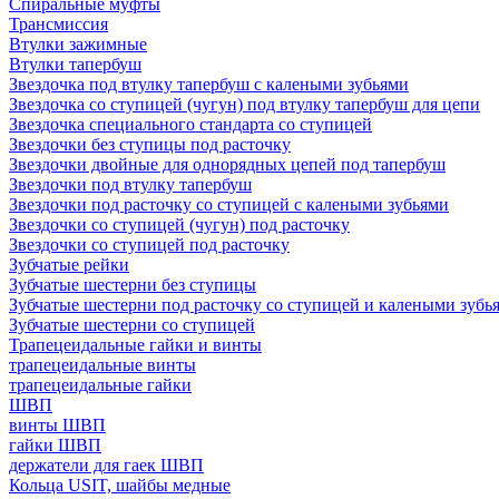
Спиральные муфты
Трансмиссия
Втулки зажимные
Втулки тапербуш
Звездочка под втулку тапербуш c калеными зубьями
Звездочка со ступицей (чугун) под втулку тапербуш для цепи
Звездочка специального стандарта со ступицей
Звездочки без ступицы под расточку
Звездочки двойные для однорядных цепей под тапербуш
Звездочки под втулку тапербуш
Звездочки под расточку со ступицей с калеными зубьями
Звездочки со ступицей (чугун) под расточку
Звездочки со ступицей под расточку
Зубчатые рейки
Зубчатые шестерни без ступицы
Зубчатые шестерни под расточку со ступицей и калеными зубь
Зубчатые шестерни со ступицей
Трапецеидальные гайки и винты
трапецеидальные винты
трапецеидальные гайки
ШВП
винты ШВП
гайки ШВП
держатели для гаек ШВП
Кольца USIT, шайбы медные