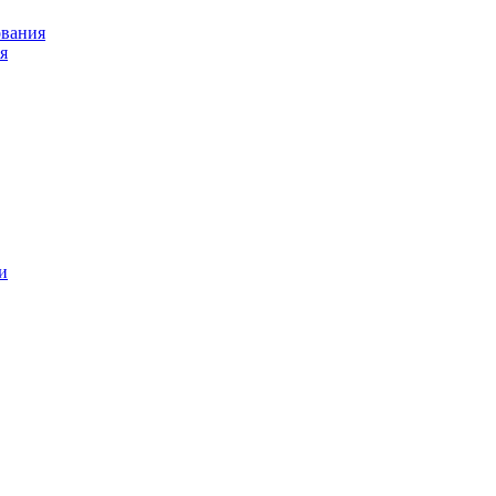
ования
я
и