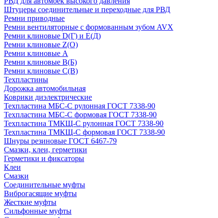
РВД для автомоек высокого давления
Штуцеры соединительные и переходные для РВД
Ремни приводные
Ремни вентиляторные с формованным зубом AVX
Ремни клиновые D(Г) и Е(Д)
Ремни клиновые Z(О)
Ремни клиновые А
Ремни клиновые В(Б)
Ремни клиновые С(В)
Техпластины
Дорожка автомобильная
Коврики диэлектрические
Техпластина МБС-С рулонная ГОСТ 7338-90
Техпластина МБС-С формовая ГОСТ 7338-90
Техпластина ТМКЩ-С рулонная ГОСТ 7338-90
Техпластина ТМКЩ-С формовая ГОСТ 7338-90
Шнуры резиновые ГОСТ 6467-79
Смазки, клеи, герметики
Герметики и фиксаторы
Клеи
Смазки
Соединительные муфты
Виброгасящие муфты
Жесткие муфты
Сильфонные муфты