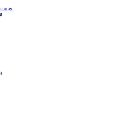
ования
я
и