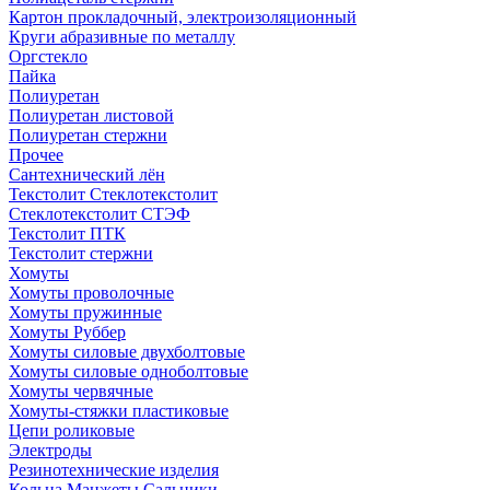
Картон прокладочный, электроизоляционный
Круги абразивные по металлу
Оргстекло
Пайка
Полиуретан
Полиуретан листовой
Полиуретан стержни
Прочее
Сантехнический лён
Текстолит Стеклотекстолит
Стеклотекстолит СТЭФ
Текстолит ПТК
Текстолит стержни
Хомуты
Хомуты проволочные
Хомуты пружинные
Хомуты Руббер
Хомуты силовые двухболтовые
Хомуты силовые одноболтовые
Хомуты червячные
Хомуты-стяжки пластиковые
Цепи роликовые
Электроды
Резинотехнические изделия
Кольца Манжеты Сальники