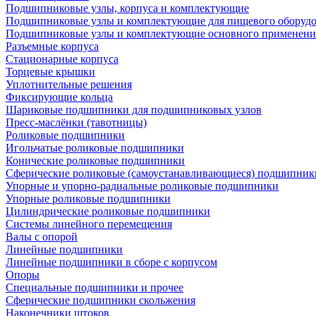
Подшипниковые узлы, корпуса и комплектующие
Подшипниковые узлы и комплектующие для пищевого оборуд
Подшипниковые узлы и комплектующие основного применени
Разъемные корпуса
Стационарные корпуса
Торцевые крышки
Уплотнительные решения
Фиксирующие кольца
Шариковые подшипники для подшипниковых узлов
Пресс-маслёнки (тавотницы)
Роликовые подшипники
Игольчатые роликовые подшипники
Конические роликовые подшипники
Сферические роликовые (самоустанавливающиеся) подшипник
Упорные и упорно-радиальные роликовые подшипники
Упорные роликовые подшипники
Цилиндрические роликовые подшипники
Системы линейного перемещения
Валы с опорой
Линейные подшипники
Линейные подшипники в сборе с корпусом
Опоры
Специальные подшипники и прочее
Сферические подшипники скольжения
Наконечники штоков