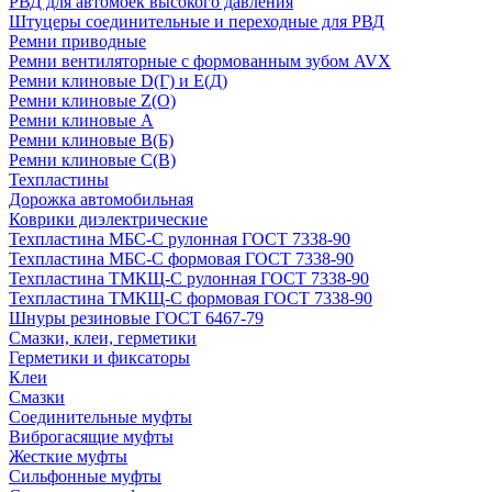
РВД для автомоек высокого давления
Штуцеры соединительные и переходные для РВД
Ремни приводные
Ремни вентиляторные с формованным зубом AVX
Ремни клиновые D(Г) и Е(Д)
Ремни клиновые Z(О)
Ремни клиновые А
Ремни клиновые В(Б)
Ремни клиновые С(В)
Техпластины
Дорожка автомобильная
Коврики диэлектрические
Техпластина МБС-С рулонная ГОСТ 7338-90
Техпластина МБС-С формовая ГОСТ 7338-90
Техпластина ТМКЩ-С рулонная ГОСТ 7338-90
Техпластина ТМКЩ-С формовая ГОСТ 7338-90
Шнуры резиновые ГОСТ 6467-79
Смазки, клеи, герметики
Герметики и фиксаторы
Клеи
Смазки
Соединительные муфты
Виброгасящие муфты
Жесткие муфты
Сильфонные муфты