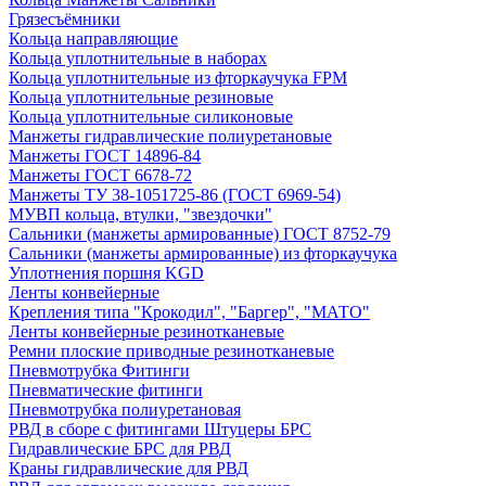
Грязесъёмники
Кольца направляющие
Кольца уплотнительные в наборах
Кольца уплотнительные из фторкаучука FPM
Кольца уплотнительные резиновые
Кольца уплотнительные силиконовые
Манжеты гидравлические полиуретановые
Манжеты ГОСТ 14896-84
Манжеты ГОСТ 6678-72
Манжеты ТУ 38-1051725-86 (ГОСТ 6969-54)
МУВП кольца, втулки, "звездочки"
Сальники (манжеты армированные) ГОСТ 8752-79
Сальники (манжеты армированные) из фторкаучука
Уплотнения поршня KGD
Ленты конвейерные
Крепления типа "Крокодил", "Баргер", "МАТО"
Ленты конвейерные резинотканевые
Ремни плоские приводные резинотканевые
Пневмотрубка Фитинги
Пневматические фитинги
Пневмотрубка полиуретановая
РВД в сборе с фитингами Штуцеры БРС
Гидравлические БРС для РВД
Краны гидравлические для РВД