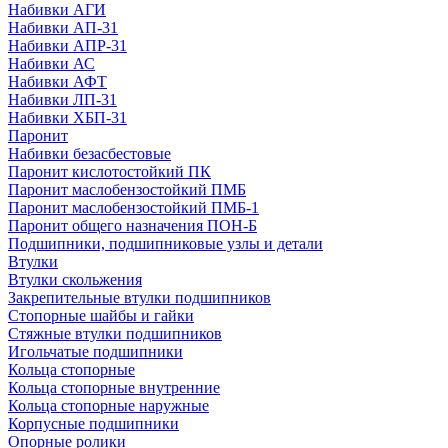
Набивки АГИ
Набивки АП-31
Набивки АПР-31
Набивки АС
Набивки АФТ
Набивки ЛП-31
Набивки ХБП-31
Паронит
Набивки безасбестовые
Паронит кислотостойкий ПК
Паронит маслобензостойкий ПМБ
Паронит маслобензостойкий ПМБ-1
Паронит общего назначения ПОН-Б
Подшипники, подшипниковые узлы и детали
Втулки
Втулки скольжения
Закрепительные втулки подшипников
Стопорные шайбы и гайки
Стяжные втулки подшипников
Игольчатые подшипники
Кольца стопорные
Кольца стопорные внутренние
Кольца стопорные наружные
Корпусные подшипники
Опорные ролики