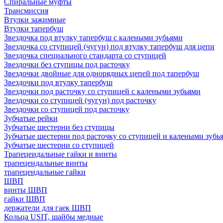
Спиральные муфты
Трансмиссия
Втулки зажимные
Втулки тапербуш
Звездочка под втулку тапербуш c калеными зубьями
Звездочка со ступицей (чугун) под втулку тапербуш для цепи
Звездочка специального стандарта со ступицей
Звездочки без ступицы под расточку
Звездочки двойные для однорядных цепей под тапербуш
Звездочки под втулку тапербуш
Звездочки под расточку со ступицей с калеными зубьями
Звездочки со ступицей (чугун) под расточку
Звездочки со ступицей под расточку
Зубчатые рейки
Зубчатые шестерни без ступицы
Зубчатые шестерни под расточку со ступицей и калеными зубь
Зубчатые шестерни со ступицей
Трапецеидальные гайки и винты
трапецеидальные винты
трапецеидальные гайки
ШВП
винты ШВП
гайки ШВП
держатели для гаек ШВП
Кольца USIT, шайбы медные