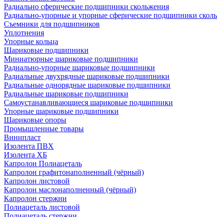
Радиально сферические подшипники скольжения
Радиально-упорные и упорные сферические подшипники скол
Съемники для подшипников
Уплотнения
Упорные кольца
Шариковые подшипники
Миниатюрные шариковые подшипники
Радиально-упорные шариковые подшипники
Радиальные двухрядные шариковые подшипники
Радиальные однорядные шариковые подшипники
Радиальные шариковые подшипники
Самоустанавливающиеся шариковые подшипники
Упорные шариковые подшипники
Шариковые опоры
Промышленные товары
Винипласт
Изолента ПВХ
Изолента ХБ
Капролон Полиацеталь
Капролон графитонаполненный (чёрный)
Капролон листовой
Капролон маслонаполненный (чёрный)
Капролон стержни
Полиацеталь листовой
Полиацеталь стержни