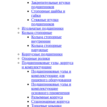
Закрепительные втулки
подшипников
Стопорные шайбы и
гайки
Стяжные втулки
подшипников
Игольчатые подшипники
Кольца стопорные
Кольца стопорные
внутренние
Кольца стопорные
наружные
Корпусные подшипники
Опорные ролики
Подшипниковые узлы, корпуса
и комплектующие
Подшипниковые узлы и
комплектующие для
пищевого оборудования
Подшипниковые узлы и
комплектующие
основного применения
Разъемные корпуса
Стационарные корпуса
Торцевые крышки