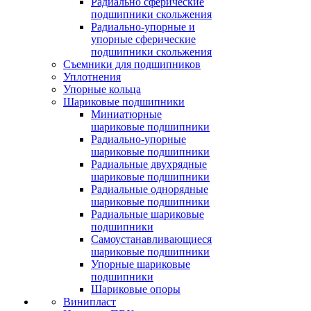
Радиально сферические
подшипники скольжения
Радиально-упорные и
упорные сферические
подшипники скольжения
Съемники для подшипников
Уплотнения
Упорные кольца
Шариковые подшипники
Миниатюрные
шариковые подшипники
Радиально-упорные
шариковые подшипники
Радиальные двухрядные
шариковые подшипники
Радиальные однорядные
шариковые подшипники
Радиальные шариковые
подшипники
Самоустанавливающиеся
шариковые подшипники
Упорные шариковые
подшипники
Шариковые опоры
Винипласт