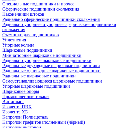
Специальные подшипники и прочее
Сферические подшипники скольжения
Наконечники штоков
Радиально сферические подшипники скольжения
Радиально-упорные и упорные сферические подшипники
скольжения
Съемники для подшипников
Уплотнения
Упорные кольца
Шариковые подшипники
Миниатюрные шариковые подшипники
Радиально-упорные шариковые подшипники
Радиальные двухрядные шариковые подшипники
Радиальные однорядные шариковые подшипники
Радиальные шариковые подшипники
Самоустанавливающиеся шариковые подшипники
Упорные шариковые подшипники
Шариковые опоры
Промышленные товары
Винипласт
Изолента ПВХ
Изолента ХБ
Капролон Полиацеталь
Капролон графитонаполненный (чёрный)
Капролон листовой