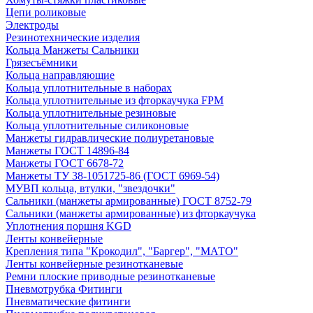
Цепи роликовые
Электроды
Резинотехнические изделия
Кольца Манжеты Сальники
Грязесъёмники
Кольца направляющие
Кольца уплотнительные в наборах
Кольца уплотнительные из фторкаучука FPM
Кольца уплотнительные резиновые
Кольца уплотнительные силиконовые
Манжеты гидравлические полиуретановые
Манжеты ГОСТ 14896-84
Манжеты ГОСТ 6678-72
Манжеты ТУ 38-1051725-86 (ГОСТ 6969-54)
МУВП кольца, втулки, "звездочки"
Сальники (манжеты армированные) ГОСТ 8752-79
Сальники (манжеты армированные) из фторкаучука
Уплотнения поршня KGD
Ленты конвейерные
Крепления типа "Крокодил", "Баргер", "МАТО"
Ленты конвейерные резинотканевые
Ремни плоские приводные резинотканевые
Пневмотрубка Фитинги
Пневматические фитинги