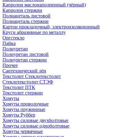
Капролон маслонаполненный (чёрный)
Капролон стержни
Полиацеталь листовой
Полиацеталь стержни
Картон прокладочный, электроизоляционный
Круги абразивные по металлу
Оргстекло
Пайка
Полиуретан
Полиуретан листовой
Полиуретан стержни
Прочее
Сантехнический лён
Текстолит Стеклотекстолит
Стеклотекстолит СТЭФ
Текстолит ПТК
Текстолит стержни
Хомуты
Хомуты проволочные
Хомуты пружинные
Хомуты Руббер
Хомуты силовые двухболтовые
Хомуты силовые одноболтовые
Хомуты червячные
Хомуты-стяжки пластиковые