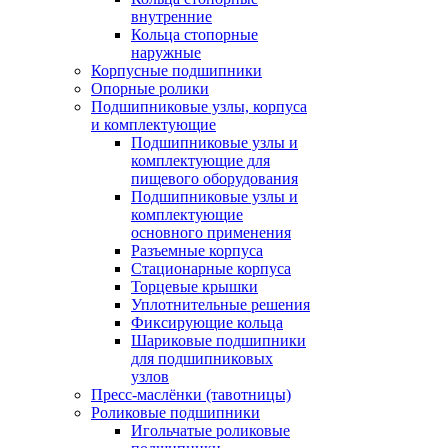
внутренние
Кольца стопорные
наружные
Корпусные подшипники
Опорные ролики
Подшипниковые узлы, корпуса
и комплектующие
Подшипниковые узлы и
комплектующие для
пищевого оборудования
Подшипниковые узлы и
комплектующие
основного применения
Разъемные корпуса
Стационарные корпуса
Торцевые крышки
Уплотнительные решения
Фиксирующие кольца
Шариковые подшипники
для подшипниковых
узлов
Пресс-маслёнки (тавотницы)
Роликовые подшипники
Игольчатые роликовые