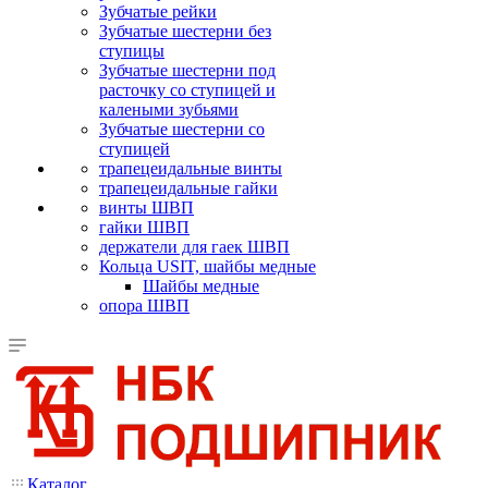
Зубчатые рейки
Зубчатые шестерни без
ступицы
Зубчатые шестерни под
расточку со ступицей и
калеными зубьями
Зубчатые шестерни со
ступицей
трапецеидальные винты
трапецеидальные гайки
винты ШВП
гайки ШВП
держатели для гаек ШВП
Кольца USIT, шайбы медные
Шайбы медные
опора ШВП
Каталог