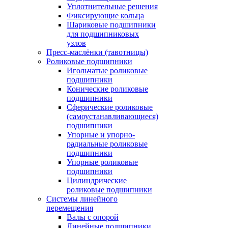
Уплотнительные решения
Фиксирующие кольца
Шариковые подшипники
для подшипниковых
узлов
Пресс-маслёнки (тавотницы)
Роликовые подшипники
Игольчатые роликовые
подшипники
Конические роликовые
подшипники
Сферические роликовые
(самоустанавливающиеся)
подшипники
Упорные и упорно-
радиальные роликовые
подшипники
Упорные роликовые
подшипники
Цилиндрические
роликовые подшипники
Системы линейного
перемещения
Валы с опорой
Линейные подшипники