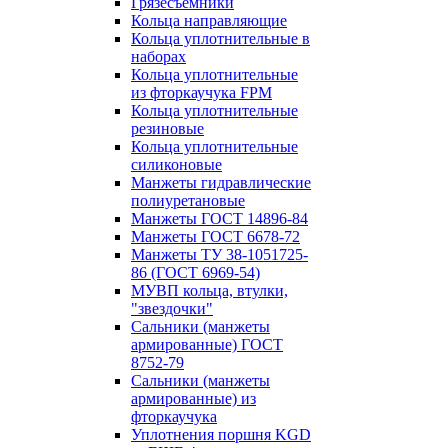
Грязесъёмники
Кольца направляющие
Кольца уплотнительные в
наборах
Кольца уплотнительные
из фторкаучука FPM
Кольца уплотнительные
резиновые
Кольца уплотнительные
силиконовые
Манжеты гидравлические
полиуретановые
Манжеты ГОСТ 14896-84
Манжеты ГОСТ 6678-72
Манжеты ТУ 38-1051725-
86 (ГОСТ 6969-54)
МУВП кольца, втулки,
"звездочки"
Сальники (манжеты
армированные) ГОСТ
8752-79
Сальники (манжеты
армированные) из
фторкаучука
Уплотнения поршня KGD