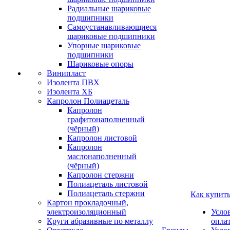
Радиальные шариковые
подшипники
Самоустанавливающиеся
шариковые подшипники
Упорные шариковые
подшипники
Шариковые опоры
Винипласт
Изолента ПВХ
Изолента ХБ
Капролон Полиацеталь
Капролон
графитонаполненный
(чёрный)
Капролон листовой
Капролон
маслонаполненный
(чёрный)
Капролон стержни
Полиацеталь листовой
Полиацеталь стержни
Как купит
Картон прокладочный,
электроизоляционный
Усло
Круги абразивные по металлу
опла