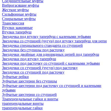
Соединительные муфты
Виброгасящие муфты
Жесткие муфты
Сильфонные муфты
Спиральные муфты
Трансмиссия
Втулки зажимные
Втулки тапербуш
Звездочка под втулку тапербуш c калеными зубьями
Звездочка со ступицей (чугун) под втулку тапербуш для цепи
Звездочка специального стандарта со ступицей
Звездочки без ступицы под расточку
Звездочки двойные для однорядных цепей под тапербуш
Звездочки под втулку тапербуш
Звездочки под расточку со ступицей с калеными зубьями
Звездочки со ступицей (чугун) под расточку
Звездочки со ступицей под расточку
Зубчатые рейки
Зубчатые шестерни без ступицы
Зубчатые шестерни под расточку со ступицей и калеными
зубьями
Зубчатые шестерни со ступицей
Трапецеидальные гайки и винты
трапецеидальные винты
трапецеидальные гайки