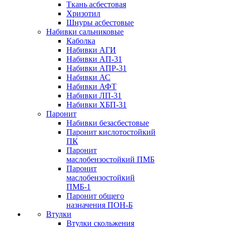
Ткань асбестовая
Хризотил
Шнуры асбестовые
Набивки сальниковые
Каболка
Набивки АГИ
Набивки АП-31
Набивки АПР-31
Набивки АС
Набивки АФТ
Набивки ЛП-31
Набивки ХБП-31
Паронит
Набивки безасбестовые
Паронит кислотостойкий
ПК
Паронит
маслобензостойкий ПМБ
Паронит
маслобензостойкий
ПМБ-1
Паронит общего
назначения ПОН-Б
Втулки
Втулки скольжения