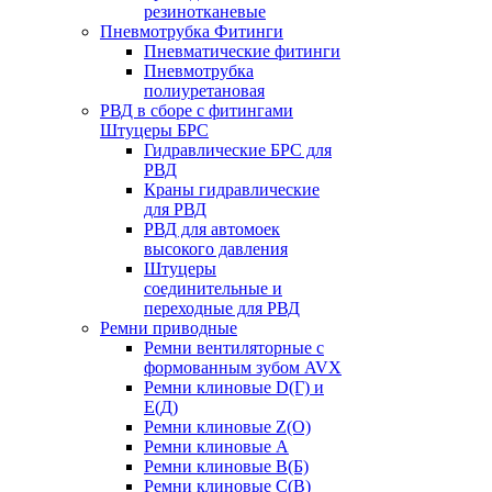
резинотканевые
Пневмотрубка Фитинги
Пневматические фитинги
Пневмотрубка
полиуретановая
РВД в сборе с фитингами
Штуцеры БРС
Гидравлические БРС для
РВД
Краны гидравлические
для РВД
РВД для автомоек
высокого давления
Штуцеры
соединительные и
переходные для РВД
Ремни приводные
Ремни вентиляторные с
формованным зубом AVX
Ремни клиновые D(Г) и
Е(Д)
Ремни клиновые Z(О)
Ремни клиновые А
Ремни клиновые В(Б)
Ремни клиновые С(В)