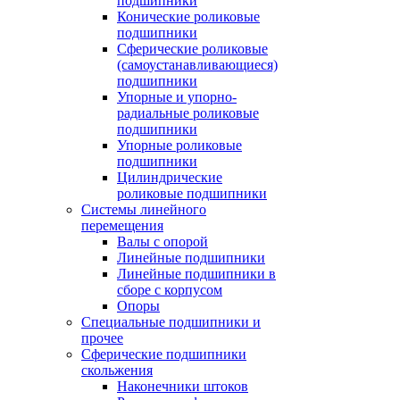
подшипники
Конические роликовые
подшипники
Сферические роликовые
(самоустанавливающиеся)
подшипники
Упорные и упорно-
радиальные роликовые
подшипники
Упорные роликовые
подшипники
Цилиндрические
роликовые подшипники
Системы линейного
перемещения
Валы с опорой
Линейные подшипники
Линейные подшипники в
сборе с корпусом
Опоры
Специальные подшипники и
прочее
Сферические подшипники
скольжения
Наконечники штоков