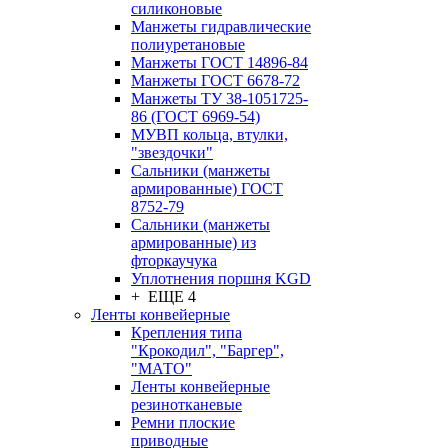
силиконовые
Манжеты гидравлические
полиуретановые
Манжеты ГОСТ 14896-84
Манжеты ГОСТ 6678-72
Манжеты ТУ 38-1051725-
86 (ГОСТ 6969-54)
МУВП кольца, втулки,
"звездочки"
Сальники (манжеты
армированные) ГОСТ
8752-79
Сальники (манжеты
армированные) из
фторкаучука
Уплотнения поршня KGD
+ ЕЩЕ 4
Ленты конвейерные
Крепления типа
"Крокодил", "Баргер",
"МАТО"
Ленты конвейерные
резинотканевые
Ремни плоские
приводные