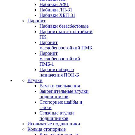
Набивки АФТ
Набивки ЛП-31
Набивки ХБП-31
Паронит
Набивки безасбестовые
Паронит кислотостойкий
ПК
Паронит
маслобензостойкий ПМБ
Паронит
маслобензостойкий
ПМБ-1
Паронит общего
назначения ПОН-Б
Втулки
Втулки скольжения
Закрепительные втулки
подшипников
Стопорные шайбы и
гайки
Стяжные втулки
подшипников
Игольчатые подшипники
Кольца стопорные
Кольца стопорные