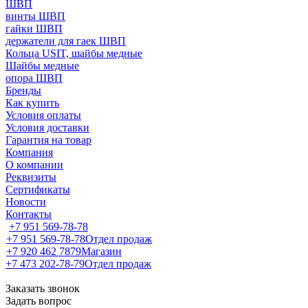
ШВП
винты ШВП
гайки ШВП
держатели для гаек ШВП
Кольца USIT, шайбы медные
Шайбы медные
опора ШВП
Бренды
Как купить
Условия оплаты
Условия доставки
Гарантия на товар
Компания
О компании
Реквизиты
Сертификаты
Новости
Контакты
+7 951 569-78-78
+7 951 569-78-78
Отдел продаж
+7 920 462 7879
Магазин
+7 473 202-78-79
Отдел продаж
Заказать звонок
Задать вопрос