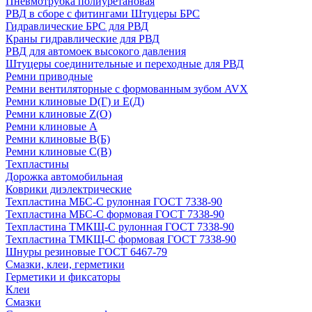
Пневмотрубка полиуретановая
РВД в сборе с фитингами Штуцеры БРС
Гидравлические БРС для РВД
Краны гидравлические для РВД
РВД для автомоек высокого давления
Штуцеры соединительные и переходные для РВД
Ремни приводные
Ремни вентиляторные с формованным зубом AVX
Ремни клиновые D(Г) и Е(Д)
Ремни клиновые Z(О)
Ремни клиновые А
Ремни клиновые В(Б)
Ремни клиновые С(В)
Техпластины
Дорожка автомобильная
Коврики диэлектрические
Техпластина МБС-С рулонная ГОСТ 7338-90
Техпластина МБС-С формовая ГОСТ 7338-90
Техпластина ТМКЩ-С рулонная ГОСТ 7338-90
Техпластина ТМКЩ-С формовая ГОСТ 7338-90
Шнуры резиновые ГОСТ 6467-79
Смазки, клеи, герметики
Герметики и фиксаторы
Клеи
Смазки