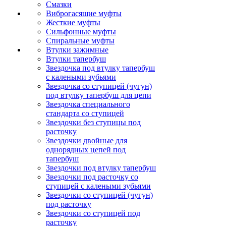
Смазки
Виброгасящие муфты
Жесткие муфты
Сильфонные муфты
Спиральные муфты
Втулки зажимные
Втулки тапербуш
Звездочка под втулку тапербуш
c калеными зубьями
Звездочка со ступицей (чугун)
под втулку тапербуш для цепи
Звездочка специального
стандарта со ступицей
Звездочки без ступицы под
расточку
Звездочки двойные для
однорядных цепей под
тапербуш
Звездочки под втулку тапербуш
Звездочки под расточку со
ступицей с калеными зубьями
Звездочки со ступицей (чугун)
под расточку
Звездочки со ступицей под
расточку