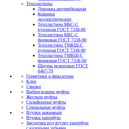
Техпластины
Дорожка автомобильная
Коврики
диэлектрические
Техпластина МБС-С
рулонная ГОСТ 7338-90
Техпластина МБС-С
формовая ГОСТ 7338-90
Техпластина ТМКЩ-С
рулонная ГОСТ 7338-90
Техпластина ТМКЩ-С
формовая ГОСТ 7338-90
Шнуры резиновые ГОСТ
6467-79
Герметики и фиксаторы
Клеи
Смазки
Виброгасящие муфты
Жесткие муфты
Сильфонные муфты
Спиральные муфты
Втулки зажимные
Втулки тапербуш
Звездочка под втулку тапербуш
c калеными зубьями