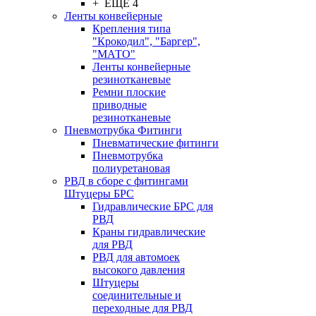
+ ЕЩЕ 4
Ленты конвейерные
Крепления типа
"Крокодил", "Баргер",
"МАТО"
Ленты конвейерные
резинотканевые
Ремни плоские
приводные
резинотканевые
Пневмотрубка Фитинги
Пневматические фитинги
Пневмотрубка
полиуретановая
РВД в сборе с фитингами
Штуцеры БРС
Гидравлические БРС для
РВД
Краны гидравлические
для РВД
РВД для автомоек
высокого давления
Штуцеры
соединительные и
переходные для РВД