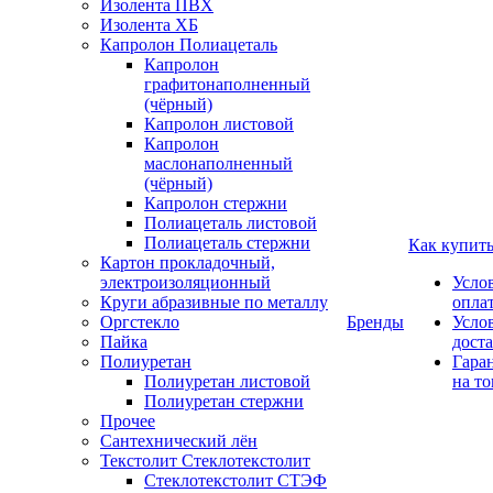
Изолента ПВХ
Изолента ХБ
Капролон Полиацеталь
Капролон
графитонаполненный
(чёрный)
Капролон листовой
Капролон
маслонаполненный
(чёрный)
Капролон стержни
Полиацеталь листовой
Полиацеталь стержни
Как купит
Картон прокладочный,
электроизоляционный
Усло
Круги абразивные по металлу
опла
Оргстекло
Бренды
Усло
Пайка
дост
Полиуретан
Гара
Полиуретан листовой
на то
Полиуретан стержни
Прочее
Сантехнический лён
Текстолит Стеклотекстолит
Стеклотекстолит СТЭФ