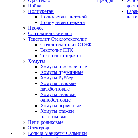
Оргстекло
Бренды
Усло
Пайка
дост
Полиуретан
Гара
Полиуретан листовой
на то
Полиуретан стержни
Прочее
Сантехнический лён
Текстолит Стеклотекстолит
Стеклотекстолит СТЭФ
Текстолит ПТК
Текстолит стержни
Хомуты
Хомуты проволочные
Хомуты пружинные
Хомуты Руббер
Хомуты силовые
двухболтовые
Хомуты силовые
одноболтовые
Хомуты червячные
Хомуты-стяжки
пластиковые
Цепи роликовые
Электроды
Кольца Манжеты Сальники