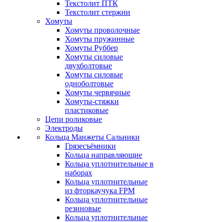
Текстолит ПТК
Текстолит стержни
Хомуты
Хомуты проволочные
Хомуты пружинные
Хомуты Руббер
Хомуты силовые
двухболтовые
Хомуты силовые
одноболтовые
Хомуты червячные
Хомуты-стяжки
пластиковые
Цепи роликовые
Электроды
Кольца Манжеты Сальники
Грязесъёмники
Кольца направляющие
Кольца уплотнительные в
наборах
Кольца уплотнительные
из фторкаучука FPM
Кольца уплотнительные
резиновые
Кольца уплотнительные