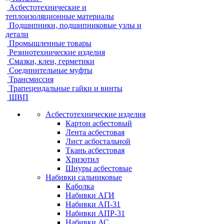
Асбестотехнические и
теплоизоляционные материалы
Подшипники, подшипниковые узлы и
детали
Промышленные товары
Резинотехнические изделия
Смазки, клеи, герметики
Соединительные муфты
Трансмиссия
Трапецеидальные гайки и винты
ШВП
Асбестотехнические изделия
Картон асбестовый
Лента асбестовая
Лист асбостальной
Ткань асбестовая
Хризотил
Шнуры асбестовые
Набивки сальниковые
Каболка
Набивки АГИ
Набивки АП-31
Набивки АПР-31
Набивки АС