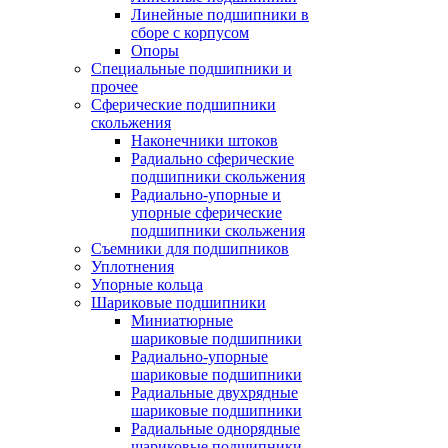
Линейные подшипники в
сборе с корпусом
Опоры
Специальные подшипники и
прочее
Сферические подшипники
скольжения
Наконечники штоков
Радиально сферические
подшипники скольжения
Радиально-упорные и
упорные сферические
подшипники скольжения
Съемники для подшипников
Уплотнения
Упорные кольца
Шариковые подшипники
Миниатюрные
шариковые подшипники
Радиально-упорные
шариковые подшипники
Радиальные двухрядные
шариковые подшипники
Радиальные однорядные
шариковые подшипники