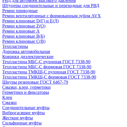
РВД для автомоек высокого давления
Штуцеры соединительные и переходные для РВД
Ремни приводные
Ремни вентиляторные с формованным зубом AVX
Ремни клиновые D(Г) и Е(Д)
Ремни клиновые Z(О)
Ремни клиновые А
Ремни клиновые В(Б)
Ремни клиновые С(В)
Техпластины
Дорожка автомобильная
Коврики диэлектрические
Техпластина МБС-С рулонная ГОСТ 7338-90
Техпластина МБС-С формовая ГОСТ 7338-90
Техпластина ТМКЩ-С рулонная ГОСТ 7338-90
Техпластина ТМКЩ-С формовая ГОСТ 7338-90
Шнуры резиновые ГОСТ 6467-79
Смазки, клеи, герметики
Герметики и фиксаторы
Клеи
Смазки
Соединительные муфты
Виброгасящие муфты
Жесткие муфты
Сильфонные муфты