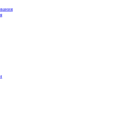
ования
я
и