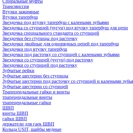
Спиральные муфты
Трансмиссия
Втулки зажимные
Втулки тапербуш
Звездочка под втулку тапербуш c калеными зубьями
Звездочка со ступицей (чугун) под втулку тапербуш для цепи
Звездочка специального стандарта со ступицей
Звездочки без ступицы под расточку
Звездочки двойные для однорядных цепей под тапербуш
Звездочки под втулку тапербуш
Звездочки под расточку со ступицей с калеными зубьями
Звездочки со ступицей (чугун) под расточку
Звездочки со ступицей под расточку
Зубчатые рейки
Зубчатые шестерни без ступицы
Зубчатые шестерни под расточку со ступицей и калеными зубь
Зубчатые шестерни со ступицей
Трапецеидальные гайки и винты
трапецеидальные винты
трапецеидальные гайки
ШВП
винты ШВП
гайки ШВП
держатели для гаек ШВП
Кольца USIT, шайбы медные