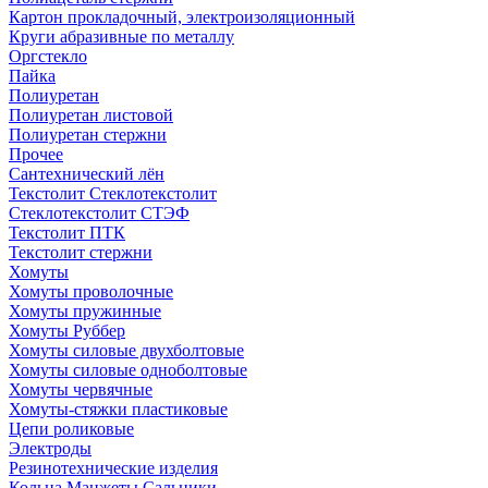
Картон прокладочный, электроизоляционный
Круги абразивные по металлу
Оргстекло
Пайка
Полиуретан
Полиуретан листовой
Полиуретан стержни
Прочее
Сантехнический лён
Текстолит Стеклотекстолит
Стеклотекстолит СТЭФ
Текстолит ПТК
Текстолит стержни
Хомуты
Хомуты проволочные
Хомуты пружинные
Хомуты Руббер
Хомуты силовые двухболтовые
Хомуты силовые одноболтовые
Хомуты червячные
Хомуты-стяжки пластиковые
Цепи роликовые
Электроды
Резинотехнические изделия
Кольца Манжеты Сальники