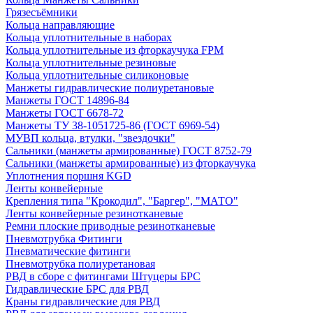
Грязесъёмники
Кольца направляющие
Кольца уплотнительные в наборах
Кольца уплотнительные из фторкаучука FPM
Кольца уплотнительные резиновые
Кольца уплотнительные силиконовые
Манжеты гидравлические полиуретановые
Манжеты ГОСТ 14896-84
Манжеты ГОСТ 6678-72
Манжеты ТУ 38-1051725-86 (ГОСТ 6969-54)
МУВП кольца, втулки, "звездочки"
Сальники (манжеты армированные) ГОСТ 8752-79
Сальники (манжеты армированные) из фторкаучука
Уплотнения поршня KGD
Ленты конвейерные
Крепления типа "Крокодил", "Баргер", "МАТО"
Ленты конвейерные резинотканевые
Ремни плоские приводные резинотканевые
Пневмотрубка Фитинги
Пневматические фитинги
Пневмотрубка полиуретановая
РВД в сборе с фитингами Штуцеры БРС
Гидравлические БРС для РВД
Краны гидравлические для РВД