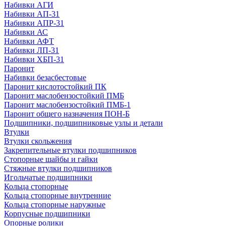
Набивки АГИ
Набивки АП-31
Набивки АПР-31
Набивки АС
Набивки АФТ
Набивки ЛП-31
Набивки ХБП-31
Паронит
Набивки безасбестовые
Паронит кислотостойкий ПК
Паронит маслобензостойкий ПМБ
Паронит маслобензостойкий ПМБ-1
Паронит общего назначения ПОН-Б
Подшипники, подшипниковые узлы и детали
Втулки
Втулки скольжения
Закрепительные втулки подшипников
Стопорные шайбы и гайки
Стяжные втулки подшипников
Игольчатые подшипники
Кольца стопорные
Кольца стопорные внутренние
Кольца стопорные наружные
Корпусные подшипники
Опорные ролики