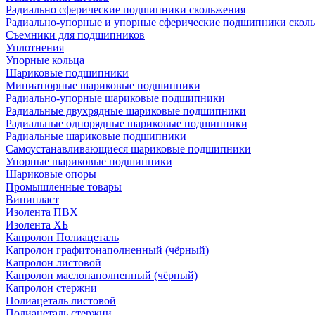
Радиально сферические подшипники скольжения
Радиально-упорные и упорные сферические подшипники скол
Съемники для подшипников
Уплотнения
Упорные кольца
Шариковые подшипники
Миниатюрные шариковые подшипники
Радиально-упорные шариковые подшипники
Радиальные двухрядные шариковые подшипники
Радиальные однорядные шариковые подшипники
Радиальные шариковые подшипники
Самоустанавливающиеся шариковые подшипники
Упорные шариковые подшипники
Шариковые опоры
Промышленные товары
Винипласт
Изолента ПВХ
Изолента ХБ
Капролон Полиацеталь
Капролон графитонаполненный (чёрный)
Капролон листовой
Капролон маслонаполненный (чёрный)
Капролон стержни
Полиацеталь листовой
Полиацеталь стержни