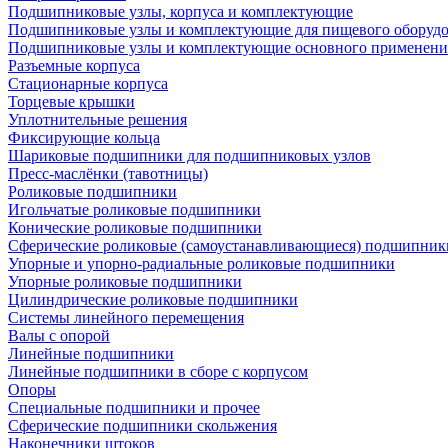
Подшипниковые узлы, корпуса и комплектующие
Подшипниковые узлы и комплектующие для пищевого оборуд
Подшипниковые узлы и комплектующие основного применени
Разъемные корпуса
Стационарные корпуса
Торцевые крышки
Уплотнительные решения
Фиксирующие кольца
Шариковые подшипники для подшипниковых узлов
Пресс-маслёнки (тавотницы)
Роликовые подшипники
Игольчатые роликовые подшипники
Конические роликовые подшипники
Сферические роликовые (самоустанавливающиеся) подшипник
Упорные и упорно-радиальные роликовые подшипники
Упорные роликовые подшипники
Цилиндрические роликовые подшипники
Системы линейного перемещения
Валы с опорой
Линейные подшипники
Линейные подшипники в сборе с корпусом
Опоры
Специальные подшипники и прочее
Сферические подшипники скольжения
Наконечники штоков