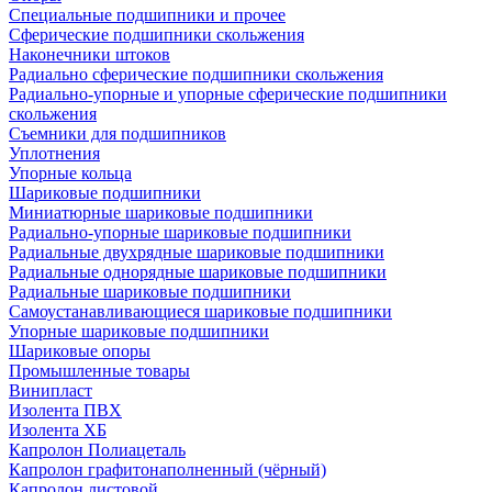
Специальные подшипники и прочее
Сферические подшипники скольжения
Наконечники штоков
Радиально сферические подшипники скольжения
Радиально-упорные и упорные сферические подшипники
скольжения
Съемники для подшипников
Уплотнения
Упорные кольца
Шариковые подшипники
Миниатюрные шариковые подшипники
Радиально-упорные шариковые подшипники
Радиальные двухрядные шариковые подшипники
Радиальные однорядные шариковые подшипники
Радиальные шариковые подшипники
Самоустанавливающиеся шариковые подшипники
Упорные шариковые подшипники
Шариковые опоры
Промышленные товары
Винипласт
Изолента ПВХ
Изолента ХБ
Капролон Полиацеталь
Капролон графитонаполненный (чёрный)
Капролон листовой