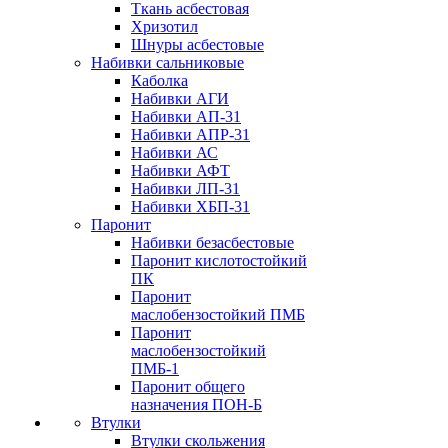
Ткань асбестовая
Хризотил
Шнуры асбестовые
Набивки сальниковые
Каболка
Набивки АГИ
Набивки АП-31
Набивки АПР-31
Набивки АС
Набивки АФТ
Набивки ЛП-31
Набивки ХБП-31
Паронит
Набивки безасбестовые
Паронит кислотостойкий
ПК
Паронит
маслобензостойкий ПМБ
Паронит
маслобензостойкий
ПМБ-1
Паронит общего
назначения ПОН-Б
Втулки
Втулки скольжения