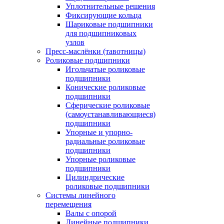
Уплотнительные решения
Фиксирующие кольца
Шариковые подшипники
для подшипниковых
узлов
Пресс-маслёнки (тавотницы)
Роликовые подшипники
Игольчатые роликовые
подшипники
Конические роликовые
подшипники
Сферические роликовые
(самоустанавливающиеся)
подшипники
Упорные и упорно-
радиальные роликовые
подшипники
Упорные роликовые
подшипники
Цилиндрические
роликовые подшипники
Системы линейного
перемещения
Валы с опорой
Линейные подшипники