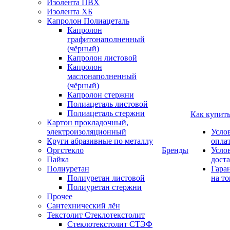
Изолента ПВХ
Изолента ХБ
Капролон Полиацеталь
Капролон
графитонаполненный
(чёрный)
Капролон листовой
Капролон
маслонаполненный
(чёрный)
Капролон стержни
Полиацеталь листовой
Полиацеталь стержни
Как купит
Картон прокладочный,
электроизоляционный
Усло
Круги абразивные по металлу
опла
Оргстекло
Бренды
Усло
Пайка
дост
Полиуретан
Гара
Полиуретан листовой
на то
Полиуретан стержни
Прочее
Сантехнический лён
Текстолит Стеклотекстолит
Стеклотекстолит СТЭФ