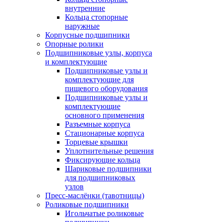
внутренние
Кольца стопорные
наружные
Корпусные подшипники
Опорные ролики
Подшипниковые узлы, корпуса
и комплектующие
Подшипниковые узлы и
комплектующие для
пищевого оборудования
Подшипниковые узлы и
комплектующие
основного применения
Разъемные корпуса
Стационарные корпуса
Торцевые крышки
Уплотнительные решения
Фиксирующие кольца
Шариковые подшипники
для подшипниковых
узлов
Пресс-маслёнки (тавотницы)
Роликовые подшипники
Игольчатые роликовые