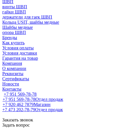
ШВП
винты ШВП
гайки ШВП
держатели для гаек ШВП
Кольца USIT, шайбы медные
Шайбы медные
опора ШВП
Бренды
Как купить
Условия оплаты
Условия доставки
Гарантия на товар
Компания
О компании
Реквизиты
Сертификаты
Новости
Контакты
+7 951 569-78-78
+7 951 569-78-78
Отдел продаж
+7 920 462 7879
Магазин
+7 473 202-78-79
Отдел продаж
Заказать звонок
Задать вопрос