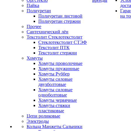
Оргстекло
Бренды
Усло
Пайка
дост
Полиуретан
Гара
Полиуретан листовой
на то
Полиуретан стержни
Прочее
Сантехнический лён
Текстолит Стеклотекстолит
Стеклотекстолит СТЭФ
Текстолит ПТК
Текстолит стержни
Хомуты
Хомуты проволочные
Хомуты пружинные
Хомуты Руббер
Хомуты силовые
двухболтовые
Хомуты силовые
одноболтовые
Хомуты червячные
Хомуты-стяжки
пластиковые
Цепи роликовые
Электроды
Кольца Манжеты Сальники