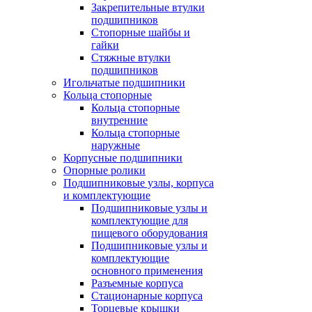
Закрепительные втулки
подшипников
Стопорные шайбы и
гайки
Стяжные втулки
подшипников
Игольчатые подшипники
Кольца стопорные
Кольца стопорные
внутренние
Кольца стопорные
наружные
Корпусные подшипники
Опорные ролики
Подшипниковые узлы, корпуса
и комплектующие
Подшипниковые узлы и
комплектующие для
пищевого оборудования
Подшипниковые узлы и
комплектующие
основного применения
Разъемные корпуса
Стационарные корпуса
Торцевые крышки