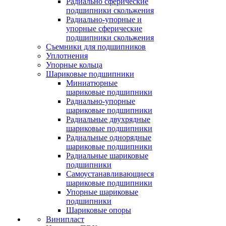
Радиально сферические
подшипники скольжения
Радиально-упорные и
упорные сферические
подшипники скольжения
Съемники для подшипников
Уплотнения
Упорные кольца
Шариковые подшипники
Миниатюрные
шариковые подшипники
Радиально-упорные
шариковые подшипники
Радиальные двухрядные
шариковые подшипники
Радиальные однорядные
шариковые подшипники
Радиальные шариковые
подшипники
Самоустанавливающиеся
шариковые подшипники
Упорные шариковые
подшипники
Шариковые опоры
Винипласт