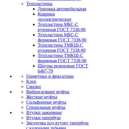
Техпластины
Дорожка автомобильная
Коврики
диэлектрические
Техпластина МБС-С
рулонная ГОСТ 7338-90
Техпластина МБС-С
формовая ГОСТ 7338-90
Техпластина ТМКЩ-С
рулонная ГОСТ 7338-90
Техпластина ТМКЩ-С
формовая ГОСТ 7338-90
Шнуры резиновые ГОСТ
6467-79
Герметики и фиксаторы
Клеи
Смазки
Виброгасящие муфты
Жесткие муфты
Сильфонные муфты
Спиральные муфты
Втулки зажимные
Втулки тапербуш
Звездочка под втулку тапербуш
c калеными зубьями