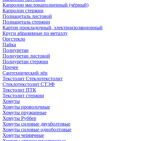
Капролон маслонаполненный (чёрный)
Капролон стержни
Полиацеталь листовой
Полиацеталь стержни
Картон прокладочный, электроизоляционный
Круги абразивные по металлу
Оргстекло
Пайка
Полиуретан
Полиуретан листовой
Полиуретан стержни
Прочее
Сантехнический лён
Текстолит Стеклотекстолит
Стеклотекстолит СТЭФ
Текстолит ПТК
Текстолит стержни
Хомуты
Хомуты проволочные
Хомуты пружинные
Хомуты Руббер
Хомуты силовые двухболтовые
Хомуты силовые одноболтовые
Хомуты червячные
Хомуты-стяжки пластиковые