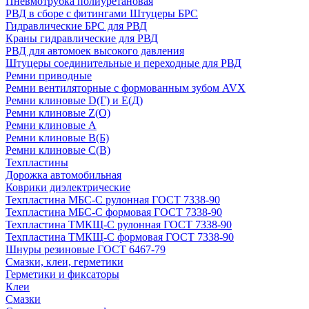
Пневмотрубка полиуретановая
РВД в сборе с фитингами Штуцеры БРС
Гидравлические БРС для РВД
Краны гидравлические для РВД
РВД для автомоек высокого давления
Штуцеры соединительные и переходные для РВД
Ремни приводные
Ремни вентиляторные с формованным зубом AVX
Ремни клиновые D(Г) и Е(Д)
Ремни клиновые Z(О)
Ремни клиновые А
Ремни клиновые В(Б)
Ремни клиновые С(В)
Техпластины
Дорожка автомобильная
Коврики диэлектрические
Техпластина МБС-С рулонная ГОСТ 7338-90
Техпластина МБС-С формовая ГОСТ 7338-90
Техпластина ТМКЩ-С рулонная ГОСТ 7338-90
Техпластина ТМКЩ-С формовая ГОСТ 7338-90
Шнуры резиновые ГОСТ 6467-79
Смазки, клеи, герметики
Герметики и фиксаторы
Клеи
Смазки