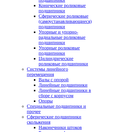
подшипники
Конические роликовые
подшипники
Сферические роликовые
(самоустанавливающиеся)
подшипники
Упорные и упорно-
радиальные роликовые
подшипники
Упорные роликовые
подшипники
Цилиндрические
роликовые подшипники
Системы линейного
перемещения
Валы с опорой
Линейные подшипники
Линейные подшипники в
сборе с корпусом
Опоры
Специальные подшипники и
прочее
Сферические подшипники
скольжения
Наконечники штоков