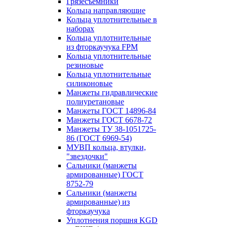
Грязесъёмники
Кольца направляющие
Кольца уплотнительные в
наборах
Кольца уплотнительные
из фторкаучука FPM
Кольца уплотнительные
резиновые
Кольца уплотнительные
силиконовые
Манжеты гидравлические
полиуретановые
Манжеты ГОСТ 14896-84
Манжеты ГОСТ 6678-72
Манжеты ТУ 38-1051725-
86 (ГОСТ 6969-54)
МУВП кольца, втулки,
"звездочки"
Сальники (манжеты
армированные) ГОСТ
8752-79
Сальники (манжеты
армированные) из
фторкаучука
Уплотнения поршня KGD