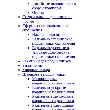
Линейные подшипники в
сборе с корпусом
Опоры
Специальные подшипники и
прочее
Сферические подшипники
скольжения
Наконечники штоков
Радиально сферические
подшипники скольжения
Радиально-упорные и
упорные сферические
подшипники скольжения
Съемники для подшипников
Уплотнения
Упорные кольца
Шариковые подшипники
Миниатюрные
шариковые подшипники
Радиально-упорные
шариковые подшипники
Радиальные двухрядные
шариковые подшипники
Радиальные однорядные
шариковые подшипники