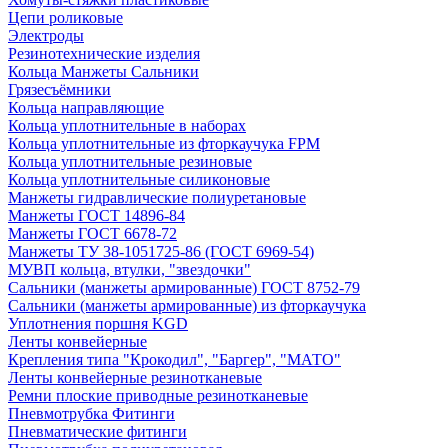
Цепи роликовые
Электроды
Резинотехнические изделия
Кольца Манжеты Сальники
Грязесъёмники
Кольца направляющие
Кольца уплотнительные в наборах
Кольца уплотнительные из фторкаучука FPM
Кольца уплотнительные резиновые
Кольца уплотнительные силиконовые
Манжеты гидравлические полиуретановые
Манжеты ГОСТ 14896-84
Манжеты ГОСТ 6678-72
Манжеты ТУ 38-1051725-86 (ГОСТ 6969-54)
МУВП кольца, втулки, "звездочки"
Сальники (манжеты армированные) ГОСТ 8752-79
Сальники (манжеты армированные) из фторкаучука
Уплотнения поршня KGD
Ленты конвейерные
Крепления типа "Крокодил", "Баргер", "МАТО"
Ленты конвейерные резинотканевые
Ремни плоские приводные резинотканевые
Пневмотрубка Фитинги
Пневматические фитинги