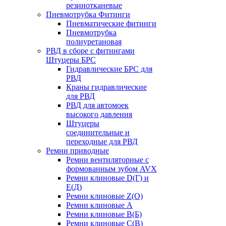
резинотканевые
Пневмотрубка Фитинги
Пневматические фитинги
Пневмотрубка
полиуретановая
РВД в сборе с фитингами
Штуцеры БРС
Гидравлические БРС для
РВД
Краны гидравлические
для РВД
РВД для автомоек
высокого давления
Штуцеры
соединительные и
переходные для РВД
Ремни приводные
Ремни вентиляторные с
формованным зубом AVX
Ремни клиновые D(Г) и
Е(Д)
Ремни клиновые Z(О)
Ремни клиновые А
Ремни клиновые В(Б)
Ремни клиновые С(В)