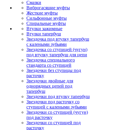
Смазки
Виброгасящие муфты
Жесткие муфты
Сильфонные муфты
Спиральные муфты
Втулки зажимные
Втулки тапербуш
Звездочка под втулку тапербуш
c калеными зубьями
Звездочка со ступицей (чугун)
под втулку тапербуш для цепи
Звездочка специального
стандарта со ступицей
Звездочки без ступицы под
расточку
Звездочки двойные для
однорядных цепей под
тапербуш
Звездочки под втулку тапербуш
Звездочки под расточку со
ступицей с калеными зубьями
Звездочки со ступицей (чугун)
под расточку
Звездочки со ступицей под
расточку