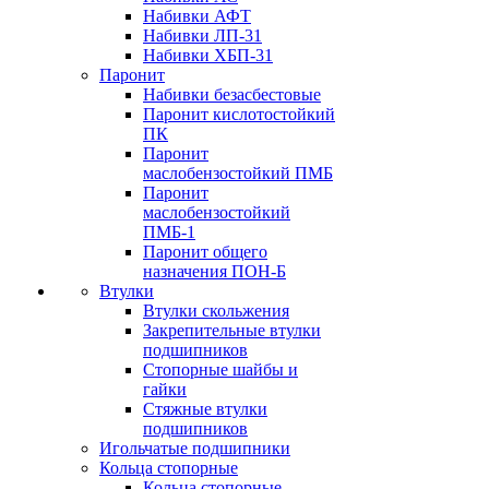
Набивки АФТ
Набивки ЛП-31
Набивки ХБП-31
Паронит
Набивки безасбестовые
Паронит кислотостойкий
ПК
Паронит
маслобензостойкий ПМБ
Паронит
маслобензостойкий
ПМБ-1
Паронит общего
назначения ПОН-Б
Втулки
Втулки скольжения
Закрепительные втулки
подшипников
Стопорные шайбы и
гайки
Стяжные втулки
подшипников
Игольчатые подшипники
Кольца стопорные
Кольца стопорные