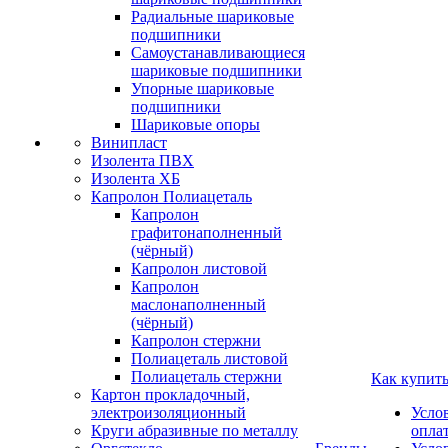
Радиальные шариковые
подшипники
Самоустанавливающиеся
шариковые подшипники
Упорные шариковые
подшипники
Шариковые опоры
Винипласт
Изолента ПВХ
Изолента ХБ
Капролон Полиацеталь
Капролон
графитонаполненный
(чёрный)
Капролон листовой
Капролон
маслонаполненный
(чёрный)
Капролон стержни
Полиацеталь листовой
Полиацеталь стержни
Как купит
Картон прокладочный,
электроизоляционный
Усло
Круги абразивные по металлу
опла