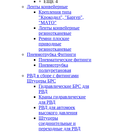
+ ЕЩЕ 4
Ленты конвейерные
Крепления типа
"Крокодил", "Баргер",
"МАТО"
Ленты конвейерные
резинотканевые
Ремни плоские
приводные
резинотканевые
Пневмотрубка Фитинги
Пневматические фитинги
Пневмотрубка
полиуретановая
РВД в сборе с фитингами
Штуцеры БРС
Гидравлические БРС для
РВД
Краны гидравлические
для РВД
РВД для автомоек
высокого давления
Штуцеры
соединительные и
переходные для РВД