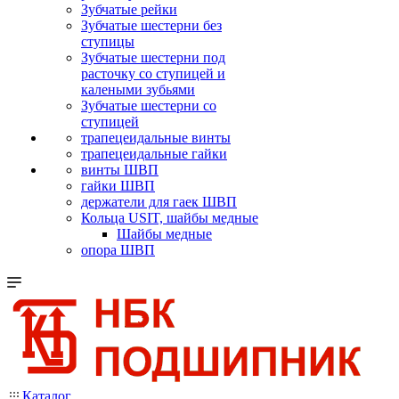
Зубчатые рейки
Зубчатые шестерни без
ступицы
Зубчатые шестерни под
расточку со ступицей и
калеными зубьями
Зубчатые шестерни со
ступицей
трапецеидальные винты
трапецеидальные гайки
винты ШВП
гайки ШВП
держатели для гаек ШВП
Кольца USIT, шайбы медные
Шайбы медные
опора ШВП
Каталог