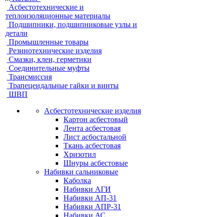
Асбестотехнические и
теплоизоляционные материалы
Подшипники, подшипниковые узлы и
детали
Промышленные товары
Резинотехнические изделия
Смазки, клеи, герметики
Соединительные муфты
Трансмиссия
Трапецеидальные гайки и винты
ШВП
Асбестотехнические изделия
Картон асбестовый
Лента асбестовая
Лист асбостальной
Ткань асбестовая
Хризотил
Шнуры асбестовые
Набивки сальниковые
Каболка
Набивки АГИ
Набивки АП-31
Набивки АПР-31
Набивки АС