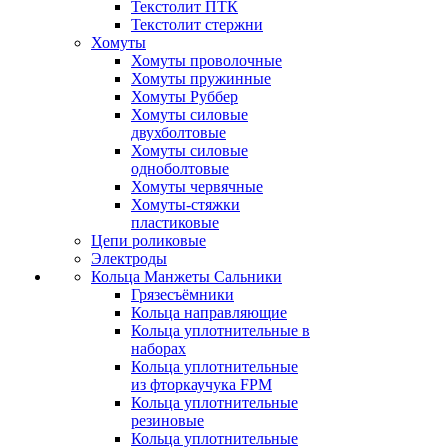
Текстолит ПТК
Текстолит стержни
Хомуты
Хомуты проволочные
Хомуты пружинные
Хомуты Руббер
Хомуты силовые
двухболтовые
Хомуты силовые
одноболтовые
Хомуты червячные
Хомуты-стяжки
пластиковые
Цепи роликовые
Электроды
Кольца Манжеты Сальники
Грязесъёмники
Кольца направляющие
Кольца уплотнительные в
наборах
Кольца уплотнительные
из фторкаучука FPM
Кольца уплотнительные
резиновые
Кольца уплотнительные