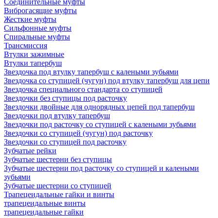
Соединительные муфты
Виброгасящие муфты
Жесткие муфты
Сильфонные муфты
Спиральные муфты
Трансмиссия
Втулки зажимные
Втулки тапербуш
Звездочка под втулку тапербуш c калеными зубьями
Звездочка со ступицей (чугун) под втулку тапербуш для цепи
Звездочка специального стандарта со ступицей
Звездочки без ступицы под расточку
Звездочки двойные для однорядных цепей под тапербуш
Звездочки под втулку тапербуш
Звездочки под расточку со ступицей с калеными зубьями
Звездочки со ступицей (чугун) под расточку
Звездочки со ступицей под расточку
Зубчатые рейки
Зубчатые шестерни без ступицы
Зубчатые шестерни под расточку со ступицей и калеными
зубьями
Зубчатые шестерни со ступицей
Трапецеидальные гайки и винты
трапецеидальные винты
трапецеидальные гайки