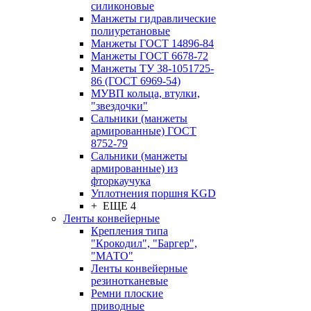
силиконовые
Манжеты гидравлические
полиуретановые
Манжеты ГОСТ 14896-84
Манжеты ГОСТ 6678-72
Манжеты ТУ 38-1051725-
86 (ГОСТ 6969-54)
МУВП кольца, втулки,
"звездочки"
Сальники (манжеты
армированные) ГОСТ
8752-79
Сальники (манжеты
армированные) из
фторкаучука
Уплотнения поршня KGD
+ ЕЩЕ 4
Ленты конвейерные
Крепления типа
"Крокодил", "Баргер",
"МАТО"
Ленты конвейерные
резинотканевые
Ремни плоские
приводные