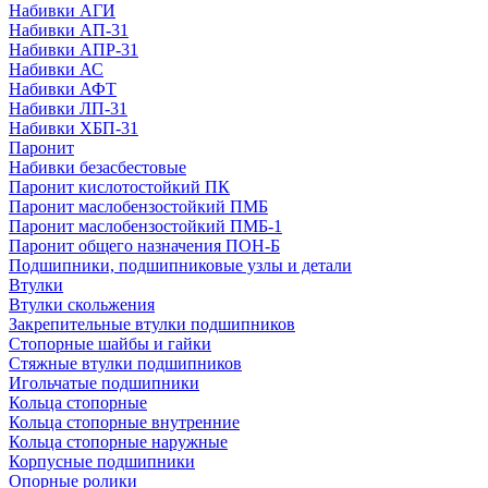
Набивки АГИ
Набивки АП-31
Набивки АПР-31
Набивки АС
Набивки АФТ
Набивки ЛП-31
Набивки ХБП-31
Паронит
Набивки безасбестовые
Паронит кислотостойкий ПК
Паронит маслобензостойкий ПМБ
Паронит маслобензостойкий ПМБ-1
Паронит общего назначения ПОН-Б
Подшипники, подшипниковые узлы и детали
Втулки
Втулки скольжения
Закрепительные втулки подшипников
Стопорные шайбы и гайки
Стяжные втулки подшипников
Игольчатые подшипники
Кольца стопорные
Кольца стопорные внутренние
Кольца стопорные наружные
Корпусные подшипники
Опорные ролики