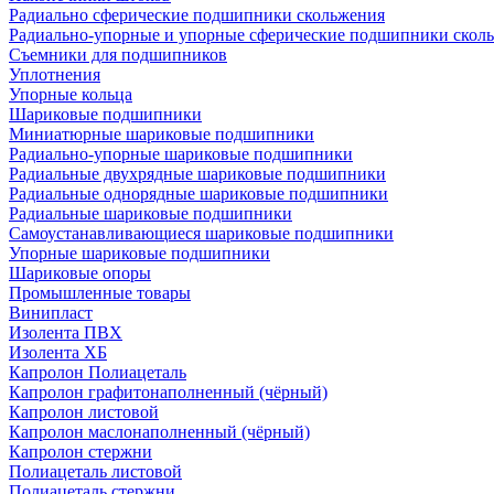
Радиально сферические подшипники скольжения
Радиально-упорные и упорные сферические подшипники скол
Съемники для подшипников
Уплотнения
Упорные кольца
Шариковые подшипники
Миниатюрные шариковые подшипники
Радиально-упорные шариковые подшипники
Радиальные двухрядные шариковые подшипники
Радиальные однорядные шариковые подшипники
Радиальные шариковые подшипники
Самоустанавливающиеся шариковые подшипники
Упорные шариковые подшипники
Шариковые опоры
Промышленные товары
Винипласт
Изолента ПВХ
Изолента ХБ
Капролон Полиацеталь
Капролон графитонаполненный (чёрный)
Капролон листовой
Капролон маслонаполненный (чёрный)
Капролон стержни
Полиацеталь листовой
Полиацеталь стержни