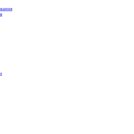
ования
я
и