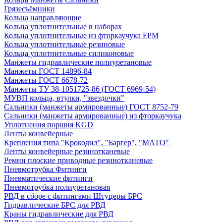
Грязесъёмники
Кольца направляющие
Кольца уплотнительные в наборах
Кольца уплотнительные из фторкаучука FPM
Кольца уплотнительные резиновые
Кольца уплотнительные силиконовые
Манжеты гидравлические полиуретановые
Манжеты ГОСТ 14896-84
Манжеты ГОСТ 6678-72
Манжеты ТУ 38-1051725-86 (ГОСТ 6969-54)
МУВП кольца, втулки, "звездочки"
Сальники (манжеты армированные) ГОСТ 8752-79
Сальники (манжеты армированные) из фторкаучука
Уплотнения поршня KGD
Ленты конвейерные
Крепления типа "Крокодил", "Баргер", "МАТО"
Ленты конвейерные резинотканевые
Ремни плоские приводные резинотканевые
Пневмотрубка Фитинги
Пневматические фитинги
Пневмотрубка полиуретановая
РВД в сборе с фитингами Штуцеры БРС
Гидравлические БРС для РВД
Краны гидравлические для РВД