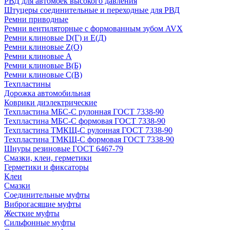
РВД для автомоек высокого давления
Штуцеры соединительные и переходные для РВД
Ремни приводные
Ремни вентиляторные с формованным зубом AVX
Ремни клиновые D(Г) и Е(Д)
Ремни клиновые Z(О)
Ремни клиновые А
Ремни клиновые В(Б)
Ремни клиновые С(В)
Техпластины
Дорожка автомобильная
Коврики диэлектрические
Техпластина МБС-С рулонная ГОСТ 7338-90
Техпластина МБС-С формовая ГОСТ 7338-90
Техпластина ТМКЩ-С рулонная ГОСТ 7338-90
Техпластина ТМКЩ-С формовая ГОСТ 7338-90
Шнуры резиновые ГОСТ 6467-79
Смазки, клеи, герметики
Герметики и фиксаторы
Клеи
Смазки
Соединительные муфты
Виброгасящие муфты
Жесткие муфты
Сильфонные муфты