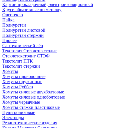
Картон прокладочный, электроизоляционный
Круги абразивные по металлу
Оргстекло
Пайка
Полиуретан
Полиуретан листовой
Полиуретан стержни
Прочее
Сантехнический лён
Текстолит Стеклотекстолит
Стеклотекстолит СТЭФ
Текстолит ПТК
Текстолит стержни
Хомуты
Хомуты проволочные
Хомуты пружинные
Хомуты Руббер
Хомуты силовые двухболтовые
Хомуты силовые одноболтовые
Хомуты червячные
Хомуты-стяжки пластиковые
Цепи роликовые
Электроды
Резинотехнические изделия
Кольца Манжеты Сальники