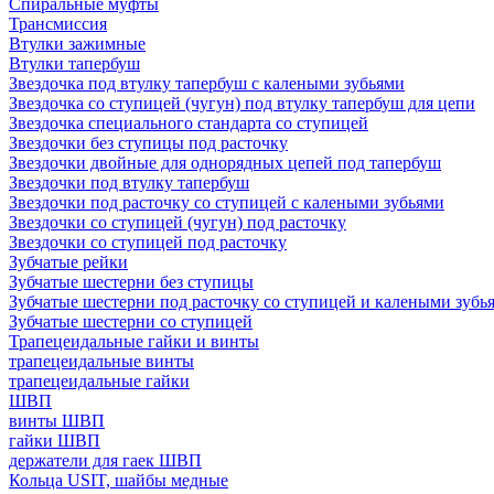
Спиральные муфты
Трансмиссия
Втулки зажимные
Втулки тапербуш
Звездочка под втулку тапербуш c калеными зубьями
Звездочка со ступицей (чугун) под втулку тапербуш для цепи
Звездочка специального стандарта со ступицей
Звездочки без ступицы под расточку
Звездочки двойные для однорядных цепей под тапербуш
Звездочки под втулку тапербуш
Звездочки под расточку со ступицей с калеными зубьями
Звездочки со ступицей (чугун) под расточку
Звездочки со ступицей под расточку
Зубчатые рейки
Зубчатые шестерни без ступицы
Зубчатые шестерни под расточку со ступицей и калеными зубь
Зубчатые шестерни со ступицей
Трапецеидальные гайки и винты
трапецеидальные винты
трапецеидальные гайки
ШВП
винты ШВП
гайки ШВП
держатели для гаек ШВП
Кольца USIT, шайбы медные