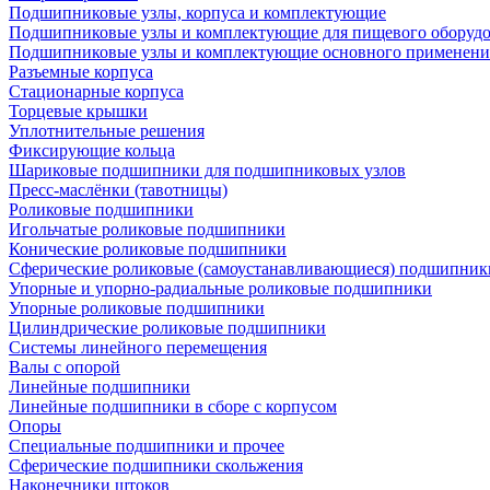
Подшипниковые узлы, корпуса и комплектующие
Подшипниковые узлы и комплектующие для пищевого оборуд
Подшипниковые узлы и комплектующие основного применени
Разъемные корпуса
Стационарные корпуса
Торцевые крышки
Уплотнительные решения
Фиксирующие кольца
Шариковые подшипники для подшипниковых узлов
Пресс-маслёнки (тавотницы)
Роликовые подшипники
Игольчатые роликовые подшипники
Конические роликовые подшипники
Сферические роликовые (самоустанавливающиеся) подшипник
Упорные и упорно-радиальные роликовые подшипники
Упорные роликовые подшипники
Цилиндрические роликовые подшипники
Системы линейного перемещения
Валы с опорой
Линейные подшипники
Линейные подшипники в сборе с корпусом
Опоры
Специальные подшипники и прочее
Сферические подшипники скольжения
Наконечники штоков