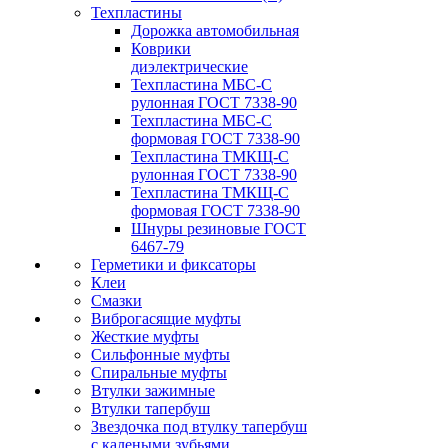
Техпластины
Дорожка автомобильная
Коврики
диэлектрические
Техпластина МБС-С
рулонная ГОСТ 7338-90
Техпластина МБС-С
формовая ГОСТ 7338-90
Техпластина ТМКЩ-С
рулонная ГОСТ 7338-90
Техпластина ТМКЩ-С
формовая ГОСТ 7338-90
Шнуры резиновые ГОСТ
6467-79
Герметики и фиксаторы
Клеи
Смазки
Виброгасящие муфты
Жесткие муфты
Сильфонные муфты
Спиральные муфты
Втулки зажимные
Втулки тапербуш
Звездочка под втулку тапербуш
c калеными зубьями