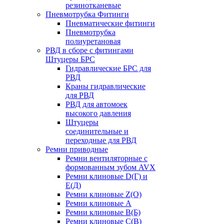
резинотканевые
Пневмотрубка Фитинги
Пневматические фитинги
Пневмотрубка
полиуретановая
РВД в сборе с фитингами
Штуцеры БРС
Гидравлические БРС для
РВД
Краны гидравлические
для РВД
РВД для автомоек
высокого давления
Штуцеры
соединительные и
переходные для РВД
Ремни приводные
Ремни вентиляторные с
формованным зубом AVX
Ремни клиновые D(Г) и
Е(Д)
Ремни клиновые Z(О)
Ремни клиновые А
Ремни клиновые В(Б)
Ремни клиновые С(В)