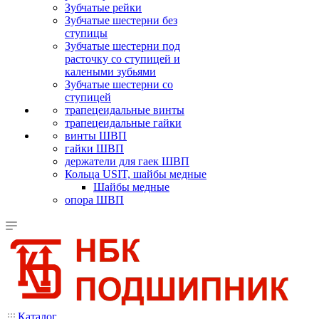
Зубчатые рейки
Зубчатые шестерни без
ступицы
Зубчатые шестерни под
расточку со ступицей и
калеными зубьями
Зубчатые шестерни со
ступицей
трапецеидальные винты
трапецеидальные гайки
винты ШВП
гайки ШВП
держатели для гаек ШВП
Кольца USIT, шайбы медные
Шайбы медные
опора ШВП
Каталог