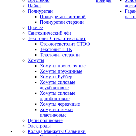
Оргстекло
Бренды
Усло
Пайка
дост
Полиуретан
Гара
Полиуретан листовой
на то
Полиуретан стержни
Прочее
Сантехнический лён
Текстолит Стеклотекстолит
Стеклотекстолит СТЭФ
Текстолит ПТК
Текстолит стержни
Хомуты
Хомуты проволочные
Хомуты пружинные
Хомуты Руббер
Хомуты силовые
двухболтовые
Хомуты силовые
одноболтовые
Хомуты червячные
Хомуты-стяжки
пластиковые
Цепи роликовые
Электроды
Кольца Манжеты Сальники