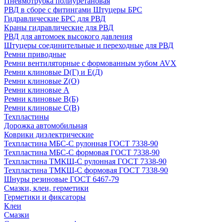
Пневмотрубка полиуретановая
РВД в сборе с фитингами Штуцеры БРС
Гидравлические БРС для РВД
Краны гидравлические для РВД
РВД для автомоек высокого давления
Штуцеры соединительные и переходные для РВД
Ремни приводные
Ремни вентиляторные с формованным зубом AVX
Ремни клиновые D(Г) и Е(Д)
Ремни клиновые Z(О)
Ремни клиновые А
Ремни клиновые В(Б)
Ремни клиновые С(В)
Техпластины
Дорожка автомобильная
Коврики диэлектрические
Техпластина МБС-С рулонная ГОСТ 7338-90
Техпластина МБС-С формовая ГОСТ 7338-90
Техпластина ТМКЩ-С рулонная ГОСТ 7338-90
Техпластина ТМКЩ-С формовая ГОСТ 7338-90
Шнуры резиновые ГОСТ 6467-79
Смазки, клеи, герметики
Герметики и фиксаторы
Клеи
Смазки