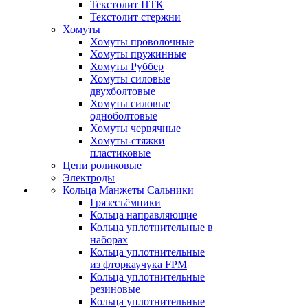
Текстолит ПТК
Текстолит стержни
Хомуты
Хомуты проволочные
Хомуты пружинные
Хомуты Руббер
Хомуты силовые
двухболтовые
Хомуты силовые
одноболтовые
Хомуты червячные
Хомуты-стяжки
пластиковые
Цепи роликовые
Электроды
Кольца Манжеты Сальники
Грязесъёмники
Кольца направляющие
Кольца уплотнительные в
наборах
Кольца уплотнительные
из фторкаучука FPM
Кольца уплотнительные
резиновые
Кольца уплотнительные