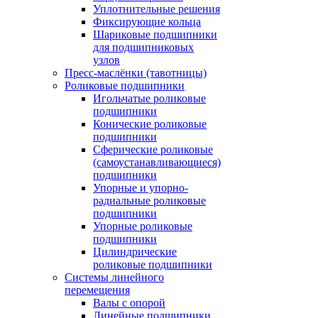
Уплотнительные решения
Фиксирующие кольца
Шариковые подшипники
для подшипниковых
узлов
Пресс-маслёнки (тавотницы)
Роликовые подшипники
Игольчатые роликовые
подшипники
Конические роликовые
подшипники
Сферические роликовые
(самоустанавливающиеся)
подшипники
Упорные и упорно-
радиальные роликовые
подшипники
Упорные роликовые
подшипники
Цилиндрические
роликовые подшипники
Системы линейного
перемещения
Валы с опорой
Линейные подшипники