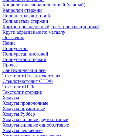
Капролон маслонаполненный (чёрный)
Капролон стержни
Полиацеталь листовой
Полиацеталь стержни
Картон прокладочный, электроизоляционный
Круги абразивные по металлу
Оргстекло
Пайка
Полиуретан
Полиуретан листовой
Полиуретан стержни
Прочее
Сантехнический лён
Текстолит Стеклотекстолит
Стеклотекстолит СТЭФ
Текстолит ПТК
Текстолит стержни
Хомуты
Хомуты проволочные
Хомуты пружинные
Хомуты Руббер
Хомуты силовые двухболтовые
Хомуты силовые одноболтовые
Хомуты червячные
Хомуты-стяжки пластиковые