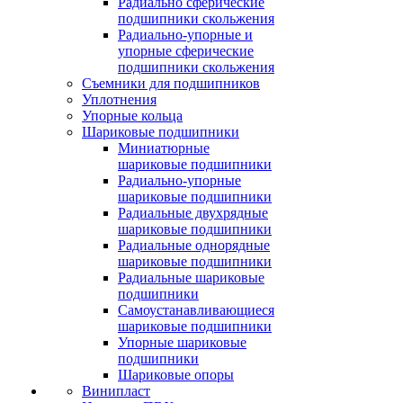
Радиально сферические
подшипники скольжения
Радиально-упорные и
упорные сферические
подшипники скольжения
Съемники для подшипников
Уплотнения
Упорные кольца
Шариковые подшипники
Миниатюрные
шариковые подшипники
Радиально-упорные
шариковые подшипники
Радиальные двухрядные
шариковые подшипники
Радиальные однорядные
шариковые подшипники
Радиальные шариковые
подшипники
Самоустанавливающиеся
шариковые подшипники
Упорные шариковые
подшипники
Шариковые опоры
Винипласт