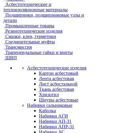
Асбестотехнические и
теплоизоляционные материалы
Подшипники, подшипниковые узлы и
детали
Промышленные товары
Резинотехнические изделия
Смазки, клеи, герметики
Соединительные муфты
Трансмиссия
Трапецеидальные гайки и винты
ШВП
Асбестотехнические изделия
Картон асбестовый
Лента асбестовая
Лист асбостальной
Ткань асбестовая
Хризотил
Шнуры асбестовые
Набивки сальниковые
Каболка
Набивки АГИ
Набивки АП-31
Набивки АПР-31
Набивки АС