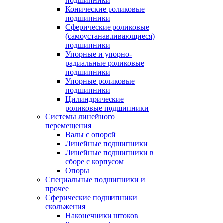
подшипники
Конические роликовые
подшипники
Сферические роликовые
(самоустанавливающиеся)
подшипники
Упорные и упорно-
радиальные роликовые
подшипники
Упорные роликовые
подшипники
Цилиндрические
роликовые подшипники
Системы линейного
перемещения
Валы с опорой
Линейные подшипники
Линейные подшипники в
сборе с корпусом
Опоры
Специальные подшипники и
прочее
Сферические подшипники
скольжения
Наконечники штоков