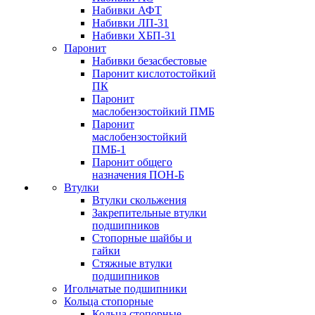
Набивки АФТ
Набивки ЛП-31
Набивки ХБП-31
Паронит
Набивки безасбестовые
Паронит кислотостойкий
ПК
Паронит
маслобензостойкий ПМБ
Паронит
маслобензостойкий
ПМБ-1
Паронит общего
назначения ПОН-Б
Втулки
Втулки скольжения
Закрепительные втулки
подшипников
Стопорные шайбы и
гайки
Стяжные втулки
подшипников
Игольчатые подшипники
Кольца стопорные
Кольца стопорные