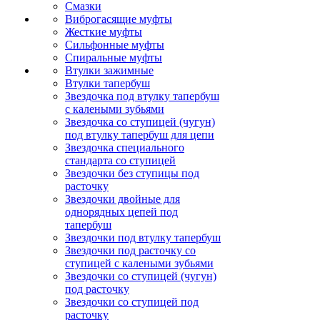
Смазки
Виброгасящие муфты
Жесткие муфты
Сильфонные муфты
Спиральные муфты
Втулки зажимные
Втулки тапербуш
Звездочка под втулку тапербуш
c калеными зубьями
Звездочка со ступицей (чугун)
под втулку тапербуш для цепи
Звездочка специального
стандарта со ступицей
Звездочки без ступицы под
расточку
Звездочки двойные для
однорядных цепей под
тапербуш
Звездочки под втулку тапербуш
Звездочки под расточку со
ступицей с калеными зубьями
Звездочки со ступицей (чугун)
под расточку
Звездочки со ступицей под
расточку