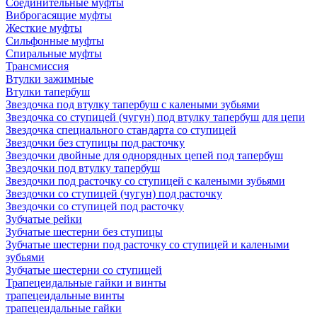
Соединительные муфты
Виброгасящие муфты
Жесткие муфты
Сильфонные муфты
Спиральные муфты
Трансмиссия
Втулки зажимные
Втулки тапербуш
Звездочка под втулку тапербуш c калеными зубьями
Звездочка со ступицей (чугун) под втулку тапербуш для цепи
Звездочка специального стандарта со ступицей
Звездочки без ступицы под расточку
Звездочки двойные для однорядных цепей под тапербуш
Звездочки под втулку тапербуш
Звездочки под расточку со ступицей с калеными зубьями
Звездочки со ступицей (чугун) под расточку
Звездочки со ступицей под расточку
Зубчатые рейки
Зубчатые шестерни без ступицы
Зубчатые шестерни под расточку со ступицей и калеными
зубьями
Зубчатые шестерни со ступицей
Трапецеидальные гайки и винты
трапецеидальные винты
трапецеидальные гайки