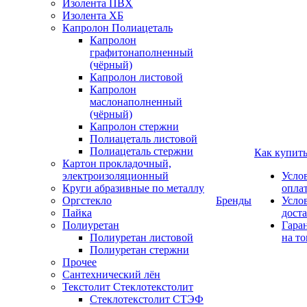
Изолента ПВХ
Изолента ХБ
Капролон Полиацеталь
Капролон
графитонаполненный
(чёрный)
Капролон листовой
Капролон
маслонаполненный
(чёрный)
Капролон стержни
Полиацеталь листовой
Полиацеталь стержни
Как купит
Картон прокладочный,
электроизоляционный
Усло
Круги абразивные по металлу
опла
Оргстекло
Бренды
Усло
Пайка
дост
Полиуретан
Гара
Полиуретан листовой
на то
Полиуретан стержни
Прочее
Сантехнический лён
Текстолит Стеклотекстолит
Стеклотекстолит СТЭФ