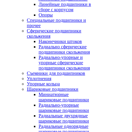
Линейные подшипники в
сборе с корпусом
Опоры
Специальные подшипники и
прочее
Сферические подшипники
скольжения
Наконечники штоков
Радиально сферические
подшипники скольжения
Радиально-упорные и
упорные сферические
подшипники скольжения
Съемники для подшипников
Уплотнения
Упорные кольца
Шариковые подшипники
Миниатюрные
шариковые подшипники
Радиально-упорные
шариковые подшипники
Радиальные двухрядные
шариковые подшипники
Радиальные однорядные
шариковые подшипники