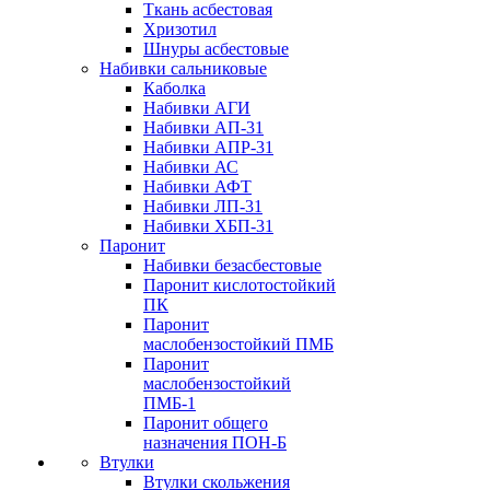
Ткань асбестовая
Хризотил
Шнуры асбестовые
Набивки сальниковые
Каболка
Набивки АГИ
Набивки АП-31
Набивки АПР-31
Набивки АС
Набивки АФТ
Набивки ЛП-31
Набивки ХБП-31
Паронит
Набивки безасбестовые
Паронит кислотостойкий
ПК
Паронит
маслобензостойкий ПМБ
Паронит
маслобензостойкий
ПМБ-1
Паронит общего
назначения ПОН-Б
Втулки
Втулки скольжения