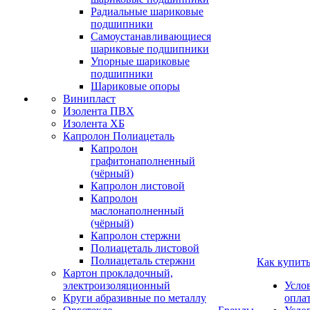
Радиальные шариковые
подшипники
Самоустанавливающиеся
шариковые подшипники
Упорные шариковые
подшипники
Шариковые опоры
Винипласт
Изолента ПВХ
Изолента ХБ
Капролон Полиацеталь
Капролон
графитонаполненный
(чёрный)
Капролон листовой
Капролон
маслонаполненный
(чёрный)
Капролон стержни
Полиацеталь листовой
Полиацеталь стержни
Как купит
Картон прокладочный,
электроизоляционный
Усло
Круги абразивные по металлу
опла