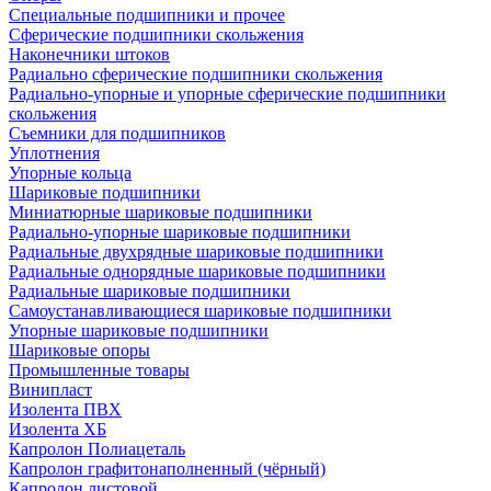
Специальные подшипники и прочее
Сферические подшипники скольжения
Наконечники штоков
Радиально сферические подшипники скольжения
Радиально-упорные и упорные сферические подшипники
скольжения
Съемники для подшипников
Уплотнения
Упорные кольца
Шариковые подшипники
Миниатюрные шариковые подшипники
Радиально-упорные шариковые подшипники
Радиальные двухрядные шариковые подшипники
Радиальные однорядные шариковые подшипники
Радиальные шариковые подшипники
Самоустанавливающиеся шариковые подшипники
Упорные шариковые подшипники
Шариковые опоры
Промышленные товары
Винипласт
Изолента ПВХ
Изолента ХБ
Капролон Полиацеталь
Капролон графитонаполненный (чёрный)
Капролон листовой