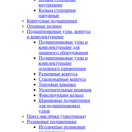
внутренние
Кольца стопорные
наружные
Корпусные подшипники
Опорные ролики
Подшипниковые узлы, корпуса
и комплектующие
Подшипниковые узлы и
комплектующие для
пищевого оборудования
Подшипниковые узлы и
комплектующие
основного применения
Разъемные корпуса
Стационарные корпуса
Торцевые крышки
Уплотнительные решения
Фиксирующие кольца
Шариковые подшипники
для подшипниковых
узлов
Пресс-маслёнки (тавотницы)
Роликовые подшипники
Игольчатые роликовые