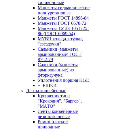
силиконовые
Манжеты гидравлические
полиуретановые
Манжеты ГОСТ 14896-84
Манжеты ГОСТ 6678-72
Манжеты ТУ 38-1051725-
86 (ГОСТ 6969-54)
МУВП кольца, втулки,
"звездочки"
Сальники (манжеты
армированные) ГОСТ
8752-79
Сальники (манжеты
армированные) из
фторкаучука
Уплотнения поршня KGD
+ ЕЩЕ 4
Ленты конвейерные
Крепления типа
"Крокодил", "Баргер",
"МАТО"
Ленты конвейерные
резинотканевые
Ремни плоские
приводные