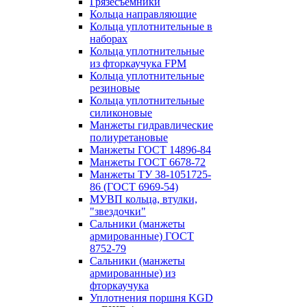
Грязесъёмники
Кольца направляющие
Кольца уплотнительные в
наборах
Кольца уплотнительные
из фторкаучука FPM
Кольца уплотнительные
резиновые
Кольца уплотнительные
силиконовые
Манжеты гидравлические
полиуретановые
Манжеты ГОСТ 14896-84
Манжеты ГОСТ 6678-72
Манжеты ТУ 38-1051725-
86 (ГОСТ 6969-54)
МУВП кольца, втулки,
"звездочки"
Сальники (манжеты
армированные) ГОСТ
8752-79
Сальники (манжеты
армированные) из
фторкаучука
Уплотнения поршня KGD