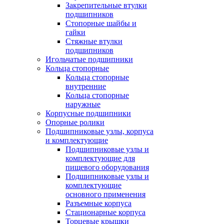
Закрепительные втулки
подшипников
Стопорные шайбы и
гайки
Стяжные втулки
подшипников
Игольчатые подшипники
Кольца стопорные
Кольца стопорные
внутренние
Кольца стопорные
наружные
Корпусные подшипники
Опорные ролики
Подшипниковые узлы, корпуса
и комплектующие
Подшипниковые узлы и
комплектующие для
пищевого оборудования
Подшипниковые узлы и
комплектующие
основного применения
Разъемные корпуса
Стационарные корпуса
Торцевые крышки