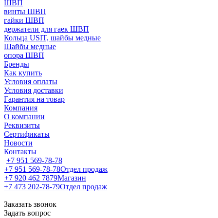
ШВП
винты ШВП
гайки ШВП
держатели для гаек ШВП
Кольца USIT, шайбы медные
Шайбы медные
опора ШВП
Бренды
Как купить
Условия оплаты
Условия доставки
Гарантия на товар
Компания
О компании
Реквизиты
Сертификаты
Новости
Контакты
+7 951 569-78-78
+7 951 569-78-78
Отдел продаж
+7 920 462 7879
Магазин
+7 473 202-78-79
Отдел продаж
Заказать звонок
Задать вопрос