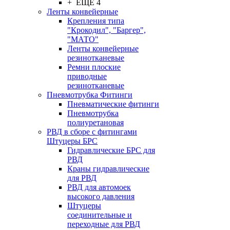
+ ЕЩЕ 4
Ленты конвейерные
Крепления типа
"Крокодил", "Баргер",
"МАТО"
Ленты конвейерные
резинотканевые
Ремни плоские
приводные
резинотканевые
Пневмотрубка Фитинги
Пневматические фитинги
Пневмотрубка
полиуретановая
РВД в сборе с фитингами
Штуцеры БРС
Гидравлические БРС для
РВД
Краны гидравлические
для РВД
РВД для автомоек
высокого давления
Штуцеры
соединительные и
переходные для РВД