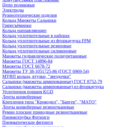
Цепи роликовые
Электроды
Резинотехнические изделия
Кольца Манжеты Сальники
Грязесъёмники
Кольца направляющие
Кольца уплотнительные в наборах
Кольца уплотнительные из фторкаучука FPM
Кольца уплотнительные резиновые
Кольца уплотнительные силиконовые
Манжеты гидравлические полиуретановые
Манжеты ГОСТ 14896-84
Манжеты ГОСТ 6678-72
Манжеты ТУ 38-1051725-86 (ГОСТ 6969-54)
МУВП кольца, втулки, "звездочки"
Сальники (манжеты армированные) ГОСТ 8752-79
Сальники (манжеты армированные) из фторкаучука
Уплотнения поршня KGD
Ленты конвейерные
Крепления типа "Крокодил", "Баргер", "МАТО"
Ленты конвейерные резинотканевые
Ремни плоские приводные резинотканевые
Пневмотрубка Фитинги
Пневматические фитинги