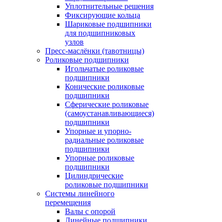
Уплотнительные решения
Фиксирующие кольца
Шариковые подшипники
для подшипниковых
узлов
Пресс-маслёнки (тавотницы)
Роликовые подшипники
Игольчатые роликовые
подшипники
Конические роликовые
подшипники
Сферические роликовые
(самоустанавливающиеся)
подшипники
Упорные и упорно-
радиальные роликовые
подшипники
Упорные роликовые
подшипники
Цилиндрические
роликовые подшипники
Системы линейного
перемещения
Валы с опорой
Линейные подшипники