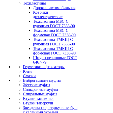
Техпластины
Дорожка автомобильная
Коврики
диэлектрические
Техпластина МБС-С
рулонная ГОСТ 7338-90
Техпластина МБС-С
формовая ГОСТ 7338-90
Техпластина ТМКЩ-С
рулонная ГОСТ 7338-90
Техпластина ТМКЩ-С
формовая ГОСТ 7338-90
Шнуры резиновые ГОСТ
6467-79
Герметики и фиксаторы
Клеи
Смазки
Виброгасящие муфты
Жесткие муфты
Сильфонные муфты
Спиральные муфты
Втулки зажимные
Втулки тапербуш
Звездочка под втулку тапербуш
c калеными зубьями