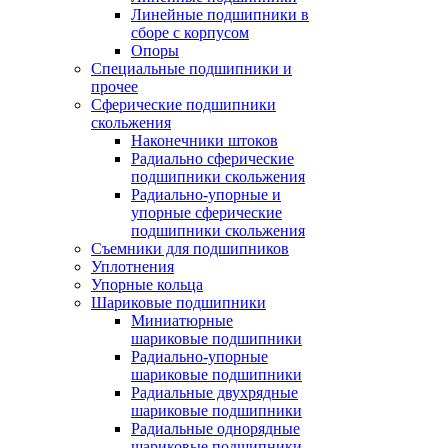
Линейные подшипники в
сборе с корпусом
Опоры
Специальные подшипники и
прочее
Сферические подшипники
скольжения
Наконечники штоков
Радиально сферические
подшипники скольжения
Радиально-упорные и
упорные сферические
подшипники скольжения
Съемники для подшипников
Уплотнения
Упорные кольца
Шариковые подшипники
Миниатюрные
шариковые подшипники
Радиально-упорные
шариковые подшипники
Радиальные двухрядные
шариковые подшипники
Радиальные однорядные
шариковые подшипники