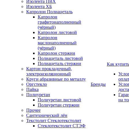
Изолента ПВХ
Изолента ХБ
Капролон Полиацеталь
Капролон
графитонаполненный
(чёрный)
Капролон листовой
Капролон
маслонаполненный
(чёрный)
Капролон стержни
Полиацеталь листовой
Полиацеталь стержни
Как купит
Картон прокладочный,
электроизоляционный
Усло
Круги абразивные по металлу
опла
Оргстекло
Бренды
Усло
Пайка
дост
Полиуретан
Гара
Полиуретан листовой
на то
Полиуретан стержни
Прочее
Сантехнический лён
Текстолит Стеклотекстолит
Стеклотекстолит СТЭФ