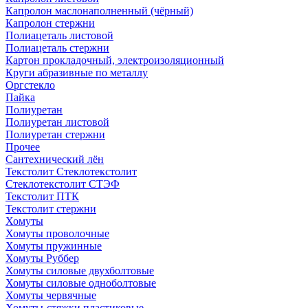
Капролон маслонаполненный (чёрный)
Капролон стержни
Полиацеталь листовой
Полиацеталь стержни
Картон прокладочный, электроизоляционный
Круги абразивные по металлу
Оргстекло
Пайка
Полиуретан
Полиуретан листовой
Полиуретан стержни
Прочее
Сантехнический лён
Текстолит Стеклотекстолит
Стеклотекстолит СТЭФ
Текстолит ПТК
Текстолит стержни
Хомуты
Хомуты проволочные
Хомуты пружинные
Хомуты Руббер
Хомуты силовые двухболтовые
Хомуты силовые одноболтовые
Хомуты червячные
Хомуты-стяжки пластиковые