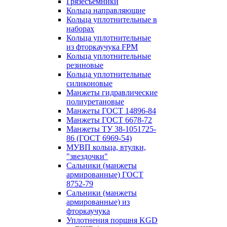
Грязесъёмники
Кольца направляющие
Кольца уплотнительные в
наборах
Кольца уплотнительные
из фторкаучука FPM
Кольца уплотнительные
резиновые
Кольца уплотнительные
силиконовые
Манжеты гидравлические
полиуретановые
Манжеты ГОСТ 14896-84
Манжеты ГОСТ 6678-72
Манжеты ТУ 38-1051725-
86 (ГОСТ 6969-54)
МУВП кольца, втулки,
"звездочки"
Сальники (манжеты
армированные) ГОСТ
8752-79
Сальники (манжеты
армированные) из
фторкаучука
Уплотнения поршня KGD