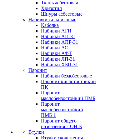
Ткань асбестовая
Хризотил
Шнуры асбестовые
Набивки сальниковые
Каболка
Набивки АГИ
Набивки АП-31
Набивки АПР-31
Набивки АС
Набивки АФТ
Набивки ЛП-31
Набивки ХБП-31
Паронит
Набивки безасбестовые
Паронит кислотостойкий
ПК
Паронит
маслобензостойкий ПМБ
Паронит
маслобензостойкий
ПМБ-1
Паронит общего
назначения ПОН-Б
Втулки
Втулки скольжения