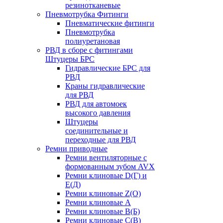
резинотканевые
Пневмотрубка Фитинги
Пневматические фитинги
Пневмотрубка
полиуретановая
РВД в сборе с фитингами
Штуцеры БРС
Гидравлические БРС для
РВД
Краны гидравлические
для РВД
РВД для автомоек
высокого давления
Штуцеры
соединительные и
переходные для РВД
Ремни приводные
Ремни вентиляторные с
формованным зубом AVX
Ремни клиновые D(Г) и
Е(Д)
Ремни клиновые Z(О)
Ремни клиновые А
Ремни клиновые В(Б)
Ремни клиновые С(В)