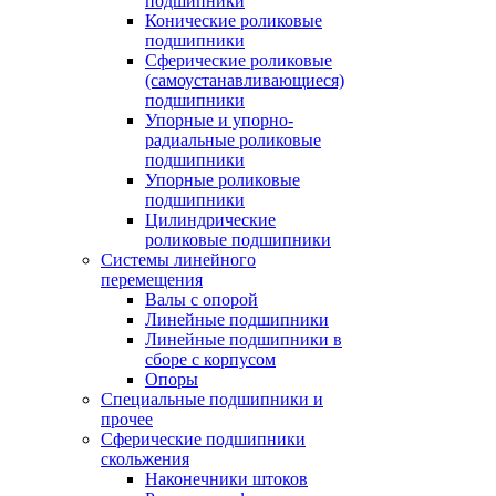
подшипники
Конические роликовые
подшипники
Сферические роликовые
(самоустанавливающиеся)
подшипники
Упорные и упорно-
радиальные роликовые
подшипники
Упорные роликовые
подшипники
Цилиндрические
роликовые подшипники
Системы линейного
перемещения
Валы с опорой
Линейные подшипники
Линейные подшипники в
сборе с корпусом
Опоры
Специальные подшипники и
прочее
Сферические подшипники
скольжения
Наконечники штоков