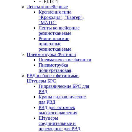
+ ЕЩЕ 4
Ленты конвейерные
Крепления типа
"Крокодил", "Баргер",
"МАТО"
Ленты конвейерные
резинотканевые
Ремни плоские
приводные
резинотканевые
Пневмотрубка Фитинги
Пневматические фитинги
Пневмотрубка
полиуретановая
РВД в сборе с фитингами
Штуцеры БРС
Гидравлические БРС для
РВД
Краны гидравлические
для РВД
РВД для автомоек
высокого давления
Штуцеры
соединительные и
переходные для РВД