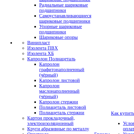
Радиальные шариковые
подшипники
Самоустанавливающиеся
шариковые подшипники
Упорные шариковые
подшипники
Шариковые опоры
Винипласт
Изолента ПВХ
Изолента ХБ
Капролон Полиацеталь
Капролон
графитонаполненный
(чёрный)
Капролон листовой
Капролон
маслонаполненный
(чёрный)
Капролон стержни
Полиацеталь листовой
Полиацеталь стержни
Как купит
Картон прокладочный,
электроизоляционный
Усло
Круги абразивные по металлу
опла