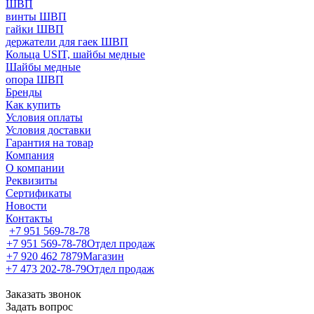
ШВП
винты ШВП
гайки ШВП
держатели для гаек ШВП
Кольца USIT, шайбы медные
Шайбы медные
опора ШВП
Бренды
Как купить
Условия оплаты
Условия доставки
Гарантия на товар
Компания
О компании
Реквизиты
Сертификаты
Новости
Контакты
+7 951 569-78-78
+7 951 569-78-78
Отдел продаж
+7 920 462 7879
Магазин
+7 473 202-78-79
Отдел продаж
Заказать звонок
Задать вопрос