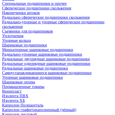
Специальные подшипники и прочее
Сферические подшипники скольжения
Наконечники штоков
Радиально сферические подшипники скольжения
Радиально-упорные и упорные сферические подшипники
скольжения
Съемники для подшипников
Уплотнения
Упорные кольца
Шариковые подшипники
Миниатюрные шариковые подшипники
Радиально-упорные шариковые подшипники
Радиальные двухрядные шариковые подшипники
Радиальные однорядные шариковые подшипники
Радиальные шариковые подшипники
Самоустанавливающиеся шариковые подшипники
Упорные шариковые подшипники
Шариковые опоры
Промышленные товары
Винипласт
Изолента ПВХ
Изолента ХБ
Капролон Полиацеталь
Капролон графитонаполненный (чёрный)
Капролон листовой