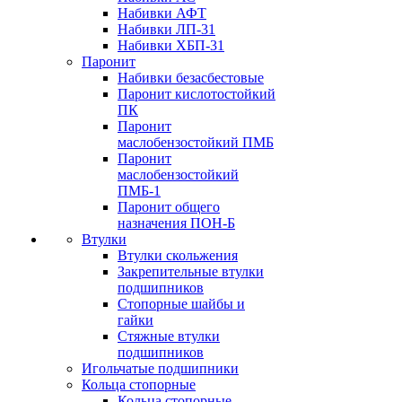
Набивки АФТ
Набивки ЛП-31
Набивки ХБП-31
Паронит
Набивки безасбестовые
Паронит кислотостойкий
ПК
Паронит
маслобензостойкий ПМБ
Паронит
маслобензостойкий
ПМБ-1
Паронит общего
назначения ПОН-Б
Втулки
Втулки скольжения
Закрепительные втулки
подшипников
Стопорные шайбы и
гайки
Стяжные втулки
подшипников
Игольчатые подшипники
Кольца стопорные
Кольца стопорные