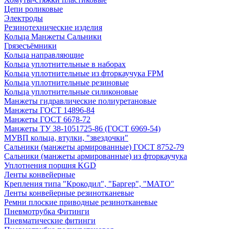
Цепи роликовые
Электроды
Резинотехнические изделия
Кольца Манжеты Сальники
Грязесъёмники
Кольца направляющие
Кольца уплотнительные в наборах
Кольца уплотнительные из фторкаучука FPM
Кольца уплотнительные резиновые
Кольца уплотнительные силиконовые
Манжеты гидравлические полиуретановые
Манжеты ГОСТ 14896-84
Манжеты ГОСТ 6678-72
Манжеты ТУ 38-1051725-86 (ГОСТ 6969-54)
МУВП кольца, втулки, "звездочки"
Сальники (манжеты армированные) ГОСТ 8752-79
Сальники (манжеты армированные) из фторкаучука
Уплотнения поршня KGD
Ленты конвейерные
Крепления типа "Крокодил", "Баргер", "МАТО"
Ленты конвейерные резинотканевые
Ремни плоские приводные резинотканевые
Пневмотрубка Фитинги
Пневматические фитинги