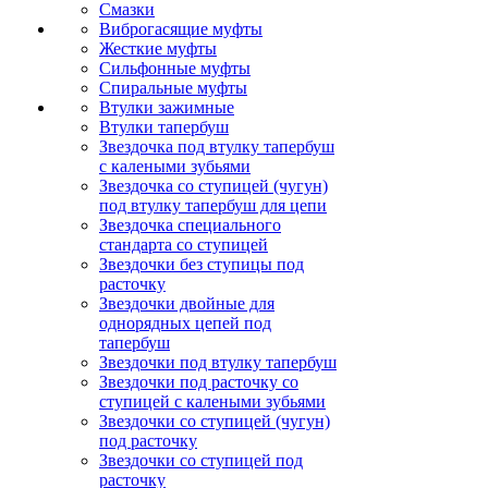
Смазки
Виброгасящие муфты
Жесткие муфты
Сильфонные муфты
Спиральные муфты
Втулки зажимные
Втулки тапербуш
Звездочка под втулку тапербуш
c калеными зубьями
Звездочка со ступицей (чугун)
под втулку тапербуш для цепи
Звездочка специального
стандарта со ступицей
Звездочки без ступицы под
расточку
Звездочки двойные для
однорядных цепей под
тапербуш
Звездочки под втулку тапербуш
Звездочки под расточку со
ступицей с калеными зубьями
Звездочки со ступицей (чугун)
под расточку
Звездочки со ступицей под
расточку