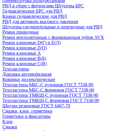
Пневмотрубка полиуретановая
РВД в сборе с фитингами Штуцеры БРС
Гидравлические БРС для РВД
Краны гидравлические для РВД
РВД для автомоек высокого давления
Штуцеры соединительные и переходные для РВД
Ремни приводные
Ремни вентиляторные с формованным зубом AVX
Ремни клиновые D(Г) и Е(Д)
Ремни клиновые Z(О)
Ремни клиновые А
Ремни клиновые В(Б)
Ремни клиновые С(В)
Техпластины
Дорожка автомобильная
Коврики диэлектрические
Техпластина МБС-С рулонная ГОСТ 7338-90
Техпластина МБС-С формовая ГОСТ 7338-90
Техпластина ТМКЩ-С рулонная ГОСТ 7338-90
Техпластина ТМКЩ-С формовая ГОСТ 7338-90
Шнуры резиновые ГОСТ 6467-79
Смазки, клеи, герметики
Герметики и фиксаторы
Клеи
Смазки