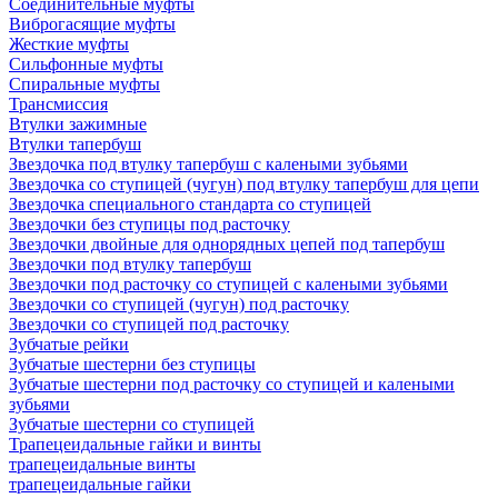
Соединительные муфты
Виброгасящие муфты
Жесткие муфты
Сильфонные муфты
Спиральные муфты
Трансмиссия
Втулки зажимные
Втулки тапербуш
Звездочка под втулку тапербуш c калеными зубьями
Звездочка со ступицей (чугун) под втулку тапербуш для цепи
Звездочка специального стандарта со ступицей
Звездочки без ступицы под расточку
Звездочки двойные для однорядных цепей под тапербуш
Звездочки под втулку тапербуш
Звездочки под расточку со ступицей с калеными зубьями
Звездочки со ступицей (чугун) под расточку
Звездочки со ступицей под расточку
Зубчатые рейки
Зубчатые шестерни без ступицы
Зубчатые шестерни под расточку со ступицей и калеными
зубьями
Зубчатые шестерни со ступицей
Трапецеидальные гайки и винты
трапецеидальные винты
трапецеидальные гайки