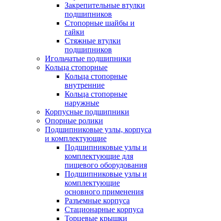
Закрепительные втулки
подшипников
Стопорные шайбы и
гайки
Стяжные втулки
подшипников
Игольчатые подшипники
Кольца стопорные
Кольца стопорные
внутренние
Кольца стопорные
наружные
Корпусные подшипники
Опорные ролики
Подшипниковые узлы, корпуса
и комплектующие
Подшипниковые узлы и
комплектующие для
пищевого оборудования
Подшипниковые узлы и
комплектующие
основного применения
Разъемные корпуса
Стационарные корпуса
Торцевые крышки