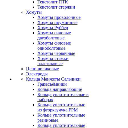
Текстолит ПТК
Текстолит стержни
Хомуты
Хомуты проволочные
Хомуты пружинные
Хомуты Руббер
Хомуты силовые
двухболтовые
Хомуты силовые
одноболтовые
Хомуты червячные
Хомуты-стяжки
пластиковые
Цепи роликовые
Электроды
Кольца Манжеты Сальники
Грязесъёмники
Кольца направляющие
Кольца уплотнительные в
наборах
Кольца уплотнительные
из фторкаучука FPM
Кольца уплотнительные
резиновые
Кольца уплотнительные