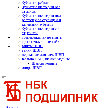
Зубчатые рейки
Зубчатые шестерни без
ступицы
Зубчатые шестерни под
расточку со ступицей и
калеными зубьями
Зубчатые шестерни со
ступицей
трапецеидальные винты
трапецеидальные гайки
винты ШВП
гайки ШВП
держатели для гаек ШВП
Кольца USIT, шайбы медные
Шайбы медные
опора ШВП
Каталог