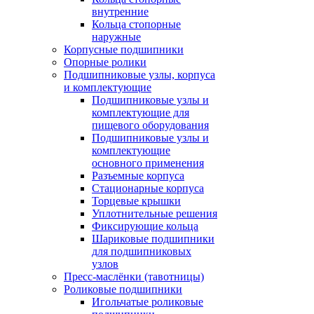
внутренние
Кольца стопорные
наружные
Корпусные подшипники
Опорные ролики
Подшипниковые узлы, корпуса
и комплектующие
Подшипниковые узлы и
комплектующие для
пищевого оборудования
Подшипниковые узлы и
комплектующие
основного применения
Разъемные корпуса
Стационарные корпуса
Торцевые крышки
Уплотнительные решения
Фиксирующие кольца
Шариковые подшипники
для подшипниковых
узлов
Пресс-маслёнки (тавотницы)
Роликовые подшипники
Игольчатые роликовые