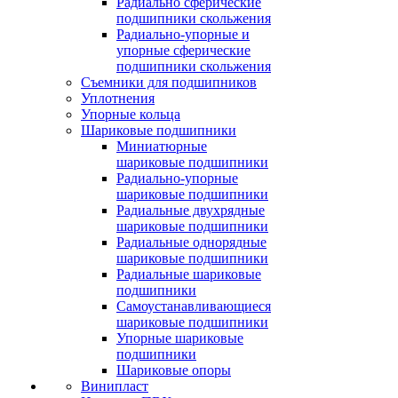
Радиально сферические
подшипники скольжения
Радиально-упорные и
упорные сферические
подшипники скольжения
Съемники для подшипников
Уплотнения
Упорные кольца
Шариковые подшипники
Миниатюрные
шариковые подшипники
Радиально-упорные
шариковые подшипники
Радиальные двухрядные
шариковые подшипники
Радиальные однорядные
шариковые подшипники
Радиальные шариковые
подшипники
Самоустанавливающиеся
шариковые подшипники
Упорные шариковые
подшипники
Шариковые опоры
Винипласт