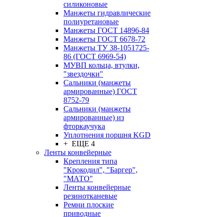
силиконовые
Манжеты гидравлические
полиуретановые
Манжеты ГОСТ 14896-84
Манжеты ГОСТ 6678-72
Манжеты ТУ 38-1051725-
86 (ГОСТ 6969-54)
МУВП кольца, втулки,
"звездочки"
Сальники (манжеты
армированные) ГОСТ
8752-79
Сальники (манжеты
армированные) из
фторкаучука
Уплотнения поршня KGD
+ ЕЩЕ 4
Ленты конвейерные
Крепления типа
"Крокодил", "Баргер",
"МАТО"
Ленты конвейерные
резинотканевые
Ремни плоские
приводные