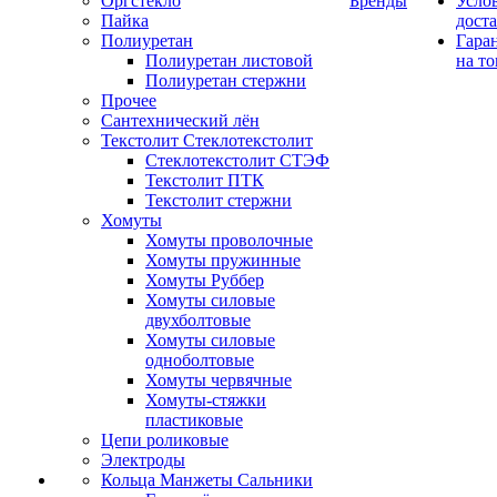
Оргстекло
Бренды
Усло
Пайка
дост
Полиуретан
Гара
Полиуретан листовой
на то
Полиуретан стержни
Прочее
Сантехнический лён
Текстолит Стеклотекстолит
Стеклотекстолит СТЭФ
Текстолит ПТК
Текстолит стержни
Хомуты
Хомуты проволочные
Хомуты пружинные
Хомуты Руббер
Хомуты силовые
двухболтовые
Хомуты силовые
одноболтовые
Хомуты червячные
Хомуты-стяжки
пластиковые
Цепи роликовые
Электроды
Кольца Манжеты Сальники