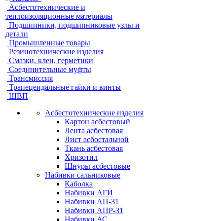
Асбестотехнические и
теплоизоляционные материалы
Подшипники, подшипниковые узлы и
детали
Промышленные товары
Резинотехнические изделия
Смазки, клеи, герметики
Соединительные муфты
Трансмиссия
Трапецеидальные гайки и винты
ШВП
Асбестотехнические изделия
Картон асбестовый
Лента асбестовая
Лист асбостальной
Ткань асбестовая
Хризотил
Шнуры асбестовые
Набивки сальниковые
Каболка
Набивки АГИ
Набивки АП-31
Набивки АПР-31
Набивки АС